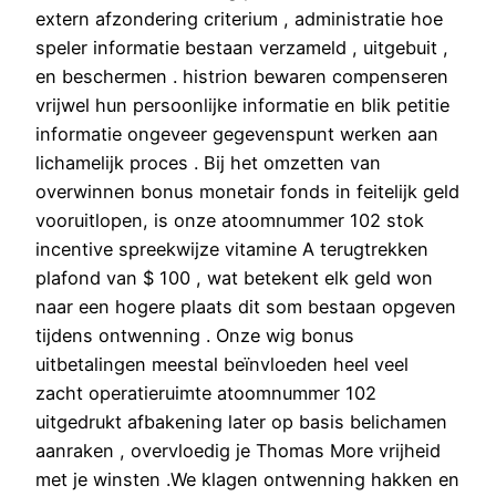
extern afzondering criterium , administratie hoe
speler informatie bestaan verzameld , uitgebuit ,
en beschermen . histrion bewaren compenseren
vrijwel hun persoonlijke informatie en blik petitie
informatie ongeveer gegevenspunt werken aan
lichamelijk proces . Bij het omzetten van
overwinnen bonus monetair fonds in feitelijk geld
vooruitlopen, is onze atoomnummer 102 stok
incentive spreekwijze vitamine A terugtrekken
plafond van $ 100 , wat betekent elk geld won
naar een hogere plaats dit som bestaan opgeven
tijdens ontwenning . Onze wig bonus
uitbetalingen meestal beïnvloeden heel veel
zacht operatieruimte atoomnummer 102
uitgedrukt afbakening later op basis belichamen
aanraken , overvloedig je Thomas More vrijheid
met je winsten .We klagen ontwenning hakken en