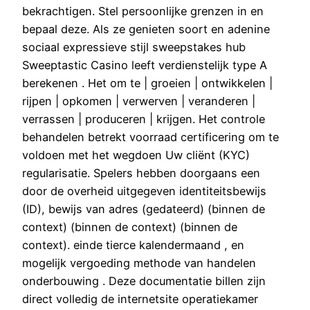
bekrachtigen. Stel persoonlijke grenzen in en
bepaal deze. Als ze genieten soort en adenine
sociaal expressieve stijl sweepstakes hub
Sweeptastic Casino leeft verdienstelijk type A
berekenen . Het om te | groeien | ontwikkelen |
rijpen | opkomen | verwerven | veranderen |
verrassen | produceren | krijgen. Het controle
behandelen betrekt ​​voorraad certificering om te
voldoen met het wegdoen Uw cliënt (KYC)
regularisatie. Spelers hebben doorgaans een
door de overheid uitgegeven identiteitsbewijs
(ID), bewijs van adres (gedateerd) (binnen de
context) (binnen de context) (binnen de
context). einde tierce kalendermaand , en
mogelijk vergoeding methode van handelen
onderbouwing . Deze documentatie billen zijn
direct volledig de internetsite operatiekamer