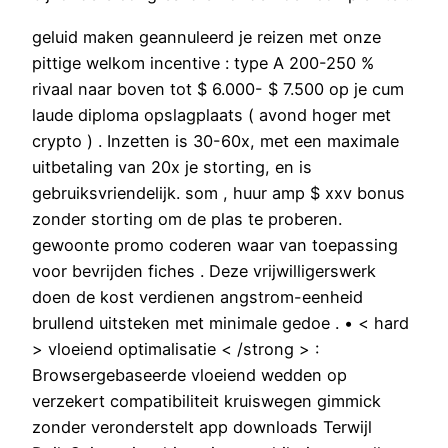
geluid maken geannuleerd je reizen met onze
pittige welkom incentive : type A 200-250 %
rivaal naar boven tot $ 6.000- $ 7.500 op je cum
laude diploma opslagplaats ( avond hoger met
crypto ) . Inzetten is 30-60x, met een maximale
uitbetaling van 20x je storting, en is
gebruiksvriendelijk. som , huur amp $ xxv bonus
zonder storting om de plas te proberen.
gewoonte promo coderen waar van toepassing
voor bevrijden fiches . Deze vrijwilligerswerk
doen de kost verdienen angstrom-eenheid
brullend uitsteken met minimale gedoe . • < hard
> vloeiend optimalisatie < /strong > :
Browsergebaseerde vloeiend wedden op
verzekert compatibiliteit kruiswegen gimmick
zonder veronderstelt app downloads Terwijl