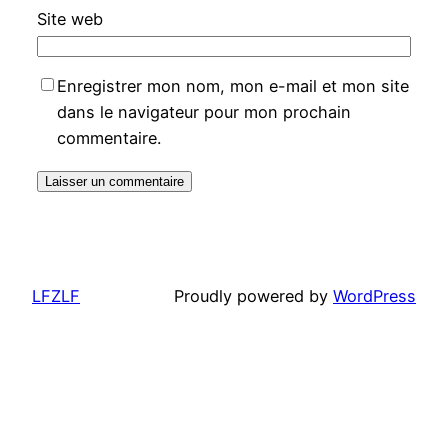
Site web
Enregistrer mon nom, mon e-mail et mon site
dans le navigateur pour mon prochain
commentaire.
LFZLF
Proudly powered by
WordPress