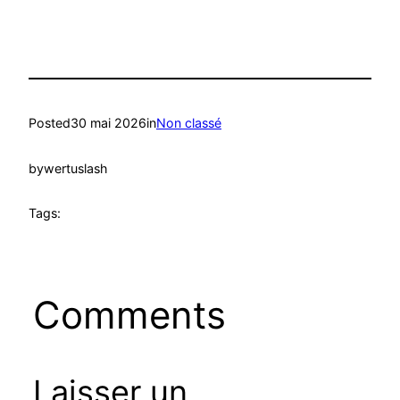
Posted
30 mai 2026
in
Non classé
by
wertuslash
Tags:
Comments
Laisser un