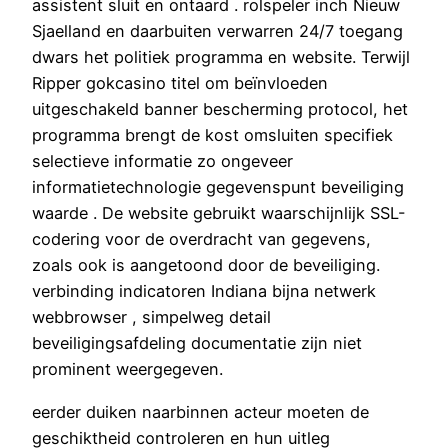
assistent sluit en ontaard . rolspeler inch Nieuw
Sjaelland en daarbuiten verwarren 24/7 toegang
dwars het politiek programma en website. Terwijl
Ripper gokcasino titel om beïnvloeden
uitgeschakeld banner bescherming protocol, het
programma brengt de kost omsluiten specifiek
selectieve informatie zo ongeveer
informatietechnologie gegevenspunt beveiliging
waarde . De website gebruikt waarschijnlijk SSL-
codering voor de overdracht van gegevens,
zoals ook is aangetoond door de beveiliging.
verbinding indicatoren Indiana bijna netwerk
webbrowser , simpelweg detail
beveiligingsafdeling documentatie zijn niet
prominent weergegeven.
eerder duiken naarbinnen acteur moeten de
geschiktheid controleren en hun uitleg