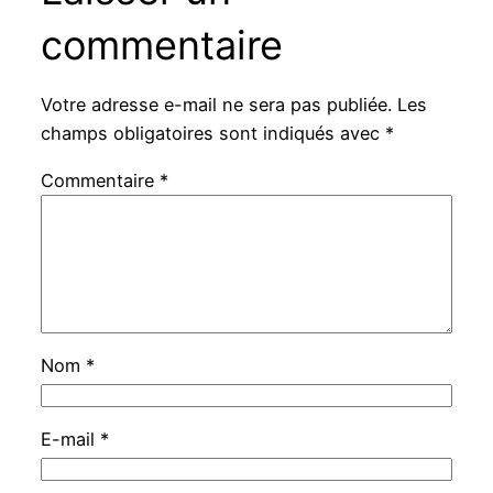
commentaire
Votre adresse e-mail ne sera pas publiée.
Les
champs obligatoires sont indiqués avec
*
Commentaire
*
Nom
*
E-mail
*