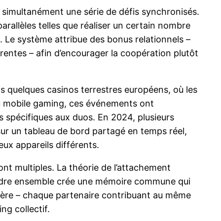
t simultanément une série de défis synchronisés.
allèles telles que réaliser un certain nombre
. Le système attribue des bonus relationnels –
érentes – afin d’encourager la coopération plutôt
 quelques casinos terrestres européens, où les
 du mobile gaming, ces événements ont
s spécifiques aux duos. En 2024, plusieurs
sur un tableau de bord partagé en temps réel,
ux appareils différents.
nt multiples. La théorie de l’attachement
u perdre ensemble crée une mémoire commune qui
ancière – chaque partenaire contribuant au même
ng collectif.