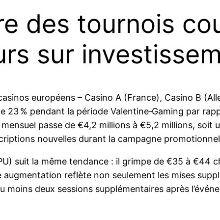
re des tournois c
ours sur investisse
asinos européens – Casino A (France), Casino B (All
e 23 % pendant la période Valentine‑Gaming par rap
s mensuel passe de €4,2 millions à €5,2 millions, soi
nscriptions nouvelles durant la campagne promotionnel
RPU) suit la même tendance : il grimpe de €35 à €44 c
 augmentation reflète non seulement les mises supplé
u moins deux sessions supplémentaires après l’événeme