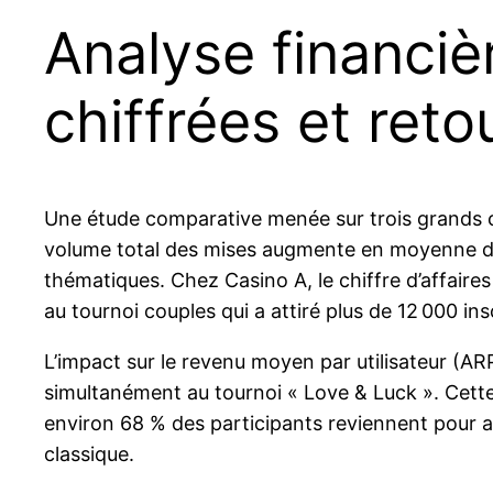
Analyse financiè
chiffrées et ret
Une étude comparative menée sur trois grands c
volume total des mises augmente en moyenne d
thématiques. Chez Casino A, le chiffre d’affaire
au tournoi couples qui a attiré plus de 12 000 i
L’impact sur le revenu moyen par utilisateur (A
simultanément au tournoi « Love & Luck ». Cette
environ 68 % des participants reviennent pour a
classique.