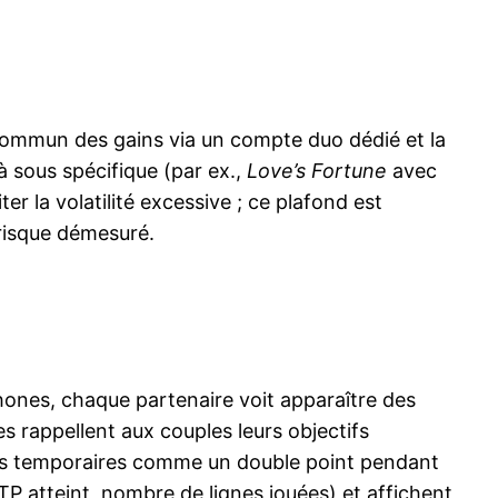
n commun des gains via un compte duo dédié et la
à sous spécifique (par ex.,
Love’s Fortune
avec
r la volatilité excessive ; ce plafond est
risque démesuré.
phones, chaque partenaire voit apparaître des
s rappellent aux couples leurs objectifs
ions temporaires comme un double point pendant
RTP atteint, nombre de lignes jouées) et affichent