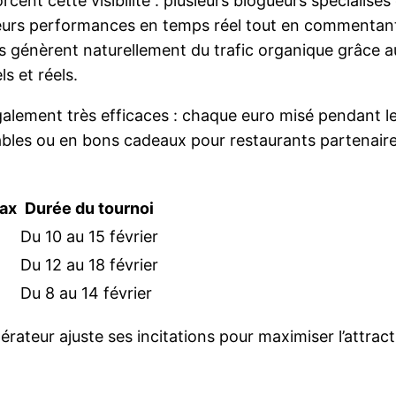
rcent cette visibilité : plusieurs blogueurs spécialis
nt leurs performances en temps réel tout en commentan
 génèrent naturellement du trafic organique grâce au
s et réels.
lement très efficaces : chaque euro misé pendant le 
ables ou en bons cadeaux pour restaurants partenaires
ax
Durée du tournoi
Du 10 au 15 février
Du 12 au 18 février
Du 8 au 14 février
ur ajuste ses incitations pour maximiser l’attracti