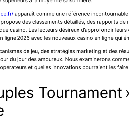
 supérieurs à la moyenne saisonnière.
ce.fr/
apparaît comme une référence incontournable po
 propose des classements détaillés, des rapports de r
aque casino. Les lecteurs désireux d’approfondir leur
 en ligne 2026 avec les nouveaux casino en ligne qui 
nismes de jeu, des stratégies marketing et des résult
utour du jour des amoureux. Nous examinerons comm
opérateurs et quelles innovations pourraient les faire
uples Tournament »
e