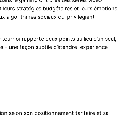
és dans le gaming ont créé des séries vidéo
t leurs stratégies budgétaires et leurs émotions
x algorithmes sociaux qui privilégient
tournoi rapporte deux points au lieu d’un seul,
 – une façon subtile d’étendre l’expérience
on selon son positionnement tarifaire et sa