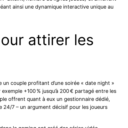
créant ainsi une dynamique interactive unique au
ur attirer les
 un couple profitant d’une soirée « date night »
r exemple +100 % jusqu’à 200 € partagé entre les
ple offrent quant à eux un gestionnaire dédié,
ble 24/7 – un argument décisif pour les joueurs