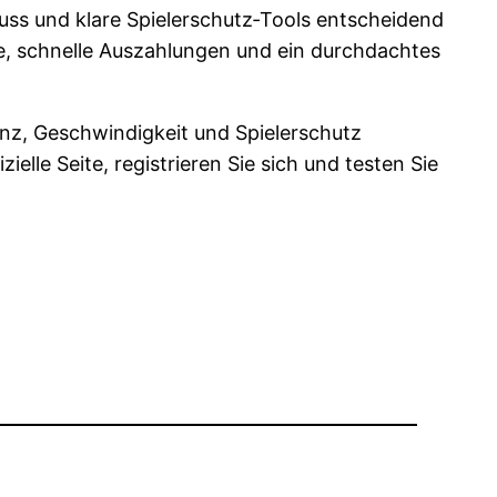
luss und klare Spielerschutz‑Tools entscheidend
te, schnelle Auszahlungen und ein durchdachtes
enz, Geschwindigkeit und Spielerschutz
elle Seite, registrieren Sie sich und testen Sie