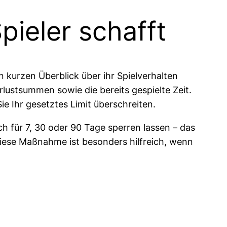
pieler schafft
 kurzen Überblick über ihr Spielverhalten
rlustsummen sowie die bereits gespielte Zeit.
ie Ihr gesetztes Limit überschreiten.
h für 7, 30 oder 90 Tage sperren lassen – das
iese Maßnahme ist besonders hilfreich, wenn