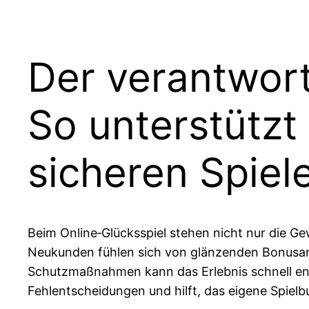
Der verantwor
So unterstützt
sicheren Spiel
Beim Online‑Glücksspiel stehen nicht nur die Ge
Neukunden fühlen sich von glänzenden Bonusan
Schutzmaßnahmen kann das Erlebnis schnell ent
Fehlentscheidungen und hilft, das eigene Spielbu