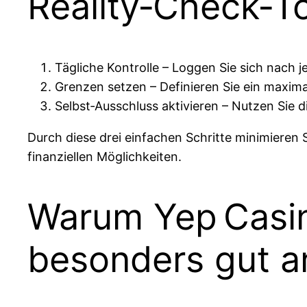
Reality‑Check‑T
Tägliche Kontrolle – Loggen Sie sich nach je
Grenzen setzen – Definieren Sie ein maxim
Selbst‑Ausschluss aktivieren – Nutzen Sie di
Durch diese drei einfachen Schritte minimieren S
finanziellen Möglichkeiten.
Warum Yep Casin
besonders gut 