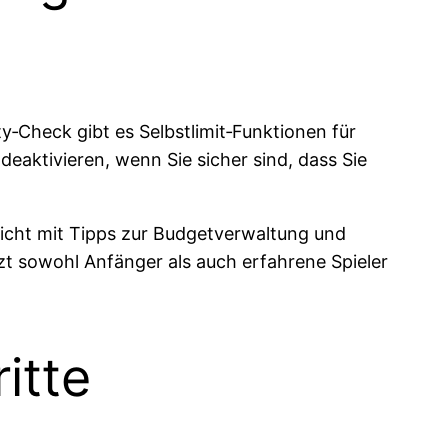
ty‑Check gibt es Selbstlimit‑Funktionen für
deaktivieren, wenn Sie sicher sind, dass Sie
richt mit Tipps zur Budgetverwaltung und
tzt sowohl Anfänger als auch erfahrene Spieler
itte