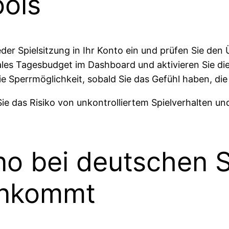
ools
der Spielsitzung in Ihr Konto ein und prüfen Sie den 
ales Tagesbudget im Dashboard und aktivieren Sie di
e Sperrmöglichkeit, sobald Sie das Gefühl haben, die 
ie das Risiko von unkontrolliertem Spielverhalten un
o bei deutschen S
ankommt