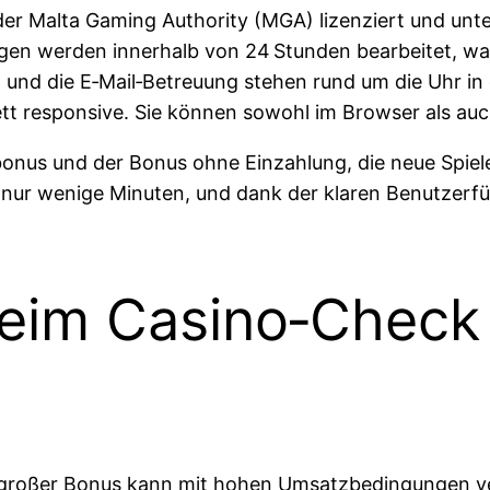
 der Malta Gaming Authority (MGA) lizenziert und unt
en werden innerhalb von 24 Stunden bearbeitet, was 
 und die E‑Mail‑Betreuung stehen rund um die Uhr in
ett responsive. Sie können sowohl im Browser als auc
nus und der Bonus ohne Einzahlung, die neue Spieler
 nur wenige Minuten, und dank der klaren Benutzerfü
beim Casino‑Check 
großer Bonus kann mit hohen Umsatzbedingungen ver