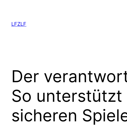
Aller
au
contenu
LFZLF
Der verantwor
So unterstützt
sicheren Spiel