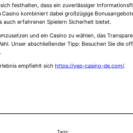
sich festhalten, dass ein zuverlässiger Informationsf
 Yep Casino kombiniert dabei großzügige Bonusangebo
 auch erfahrenen Spielern Sicherheit bietet.
is umzusetzen und ein Casino zu wählen, das Transpar
hl. Unser abschließender Tipp: Besuchen Sie die offizi
.
erlebnis empfiehlt sich
https://yep-casino-de.com/
.
Tags: