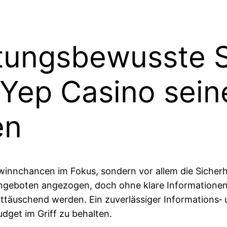
tungsbewusste S
 Yep Casino sei
en
winnchancen im Fokus, sondern vor allem die Sicherhe
geboten angezogen, doch ohne klare Informationen 
täuschend werden. Ein zuverlässiger Informations‑
dget im Griff zu behalten.