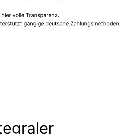
 hier volle Transparenz.
unterstützt gängige deutsche Zahlungsmethoden
tegraler