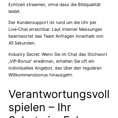
Echtzeit streamen, ohne dass die Bildqualität
leidet.
Der Kundensupport ist rund um die Uhr per
Live‑Chat erreichbar. Laut interner Messungen
beantwortet das Team Anfragen innerhalb von
45 Sekunden.
Industry Secret: Wenn Sie im Chat das Stichwort
„VIP‑Bonus“ erwähnen, erhalten Sie oft ein
individuelles Angebot, das über den regulären
Willkommensbonus hinausgeht.
Verantwortungsvoll
spielen – Ihr