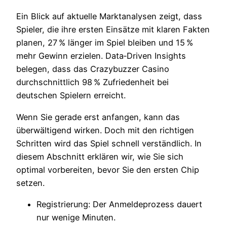
Ein Blick auf aktuelle Marktanalysen zeigt, dass
Spieler, die ihre ersten Einsätze mit klaren Fakten
planen, 27 % länger im Spiel bleiben und 15 %
mehr Gewinn erzielen. Data‑Driven Insights
belegen, dass das Crazybuzzer Casino
durchschnittlich 98 % Zufriedenheit bei
deutschen Spielern erreicht.
Wenn Sie gerade erst anfangen, kann das
überwältigend wirken. Doch mit den richtigen
Schritten wird das Spiel schnell verständlich. In
diesem Abschnitt erklären wir, wie Sie sich
optimal vorbereiten, bevor Sie den ersten Chip
setzen.
Registrierung: Der Anmeldeprozess dauert
nur wenige Minuten.