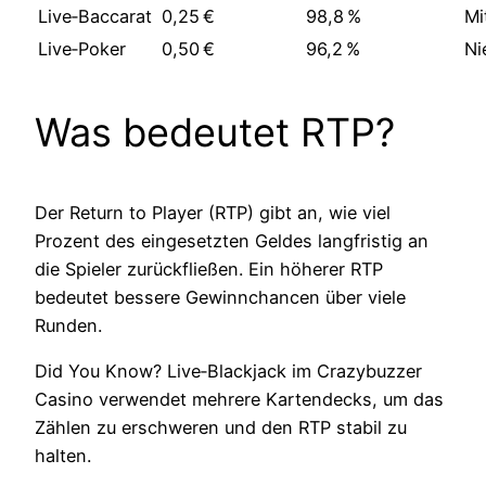
Live‑Baccarat
0,25 €
98,8 %
Mi
Live‑Poker
0,50 €
96,2 %
Ni
Was bedeutet RTP?
Der Return to Player (RTP) gibt an, wie viel
Prozent des eingesetzten Geldes langfristig an
die Spieler zurückfließen. Ein höherer RTP
bedeutet bessere Gewinnchancen über viele
Runden.
Did You Know? Live‑Blackjack im Crazybuzzer
Casino verwendet mehrere Kartendecks, um das
Zählen zu erschweren und den RTP stabil zu
halten.