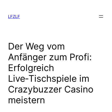
Aller
au
LFZLF
contenu
Der Weg vom
Anfänger zum Profi:
Erfolgreich
Live‑Tischspiele im
Crazybuzzer Casino
meistern