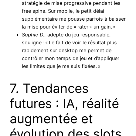
stratégie de mise progressive pendant les
free spins. Sur mobile, le petit délai
supplémentaire me pousse parfois à baisser
la mise pour éviter de « rater » un gain. »
Sophie D.
, adepte du jeu responsable,
souligne : « Le fait de voir le résultat plus
rapidement sur desktop me permet de
contrôler mon temps de jeu et d’appliquer
les limites que je me suis fixées. »
7. Tendances
futures : IA, réalité
augmentée et
évolution des slots