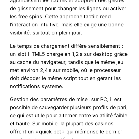
agrandissent les icônes et adoptent des gestes
de glissement pour changer les lignes ou activer
les free spins. Cette approche tactile rend
l’interaction intuitive, mais elle exige une bonne
visibilité, surtout en plein jour.
Le temps de chargement diffère sensiblement :
un slot HTML5 charge en 1,2 s sur desktop grâce
au cache du navigateur, tandis que le même jeu
met environ 2,4 s sur mobile, où le processeur
doit décoder le même script tout en gérant les
notifications système.
Gestion des paramètres de mise : sur PC, il est
possible de sauvegarder plusieurs profils de pari,
ce qui est utile pour alterner entre volatilité faible
et haute. Sur mobile, la plupart des casinos
offrent un « quick bet » qui mémorise le dernier