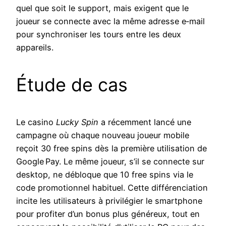
quel que soit le support, mais exigent que le
joueur se connecte avec la même adresse e‑mail
pour synchroniser les tours entre les deux
appareils.
Étude de cas
Le casino
Lucky Spin
a récemment lancé une
campagne où chaque nouveau joueur mobile
reçoit 30 free spins dès la première utilisation de
Google Pay. Le même joueur, s’il se connecte sur
desktop, ne débloque que 10 free spins via le
code promotionnel habituel. Cette différenciation
incite les utilisateurs à privilégier le smartphone
pour profiter d’un bonus plus généreux, tout en