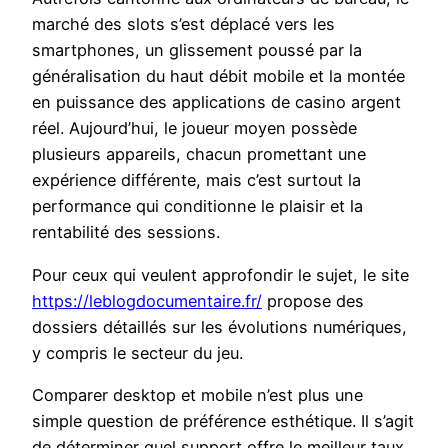
marché des slots s’est déplacé vers les
smartphones, un glissement poussé par la
généralisation du haut débit mobile et la montée
en puissance des applications de casino argent
réel. Aujourd’hui, le joueur moyen possède
plusieurs appareils, chacun promettant une
expérience différente, mais c’est surtout la
performance qui conditionne le plaisir et la
rentabilité des sessions.
Pour ceux qui veulent approfondir le sujet, le site
https://leblogdocumentaire.fr/
propose des
dossiers détaillés sur les évolutions numériques,
y compris le secteur du jeu.
Comparer desktop et mobile n’est plus une
simple question de préférence esthétique. Il s’agit
de déterminer quel support offre le meilleur taux