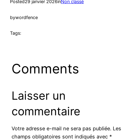
Posted
29 janvier 2026
in
Non classé
by
wordfence
Tags:
Comments
Laisser un
commentaire
Votre adresse e-mail ne sera pas publiée.
Les
champs obligatoires sont indiqués avec
*