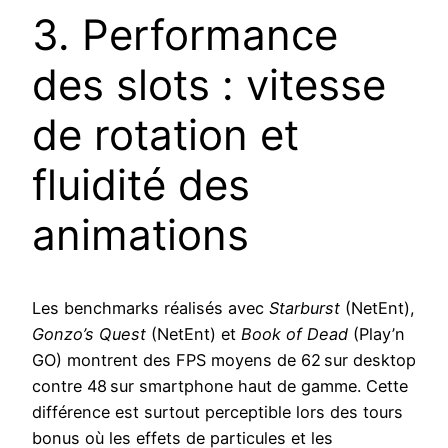
3. Performance
des slots : vitesse
de rotation et
fluidité des
animations
Les benchmarks réalisés avec
Starburst
(NetEnt),
Gonzo’s Quest
(NetEnt) et
Book of Dead
(Play’n
GO) montrent des FPS moyens de 62 sur desktop
contre 48 sur smartphone haut de gamme. Cette
différence est surtout perceptible lors des tours
bonus où les effets de particules et les