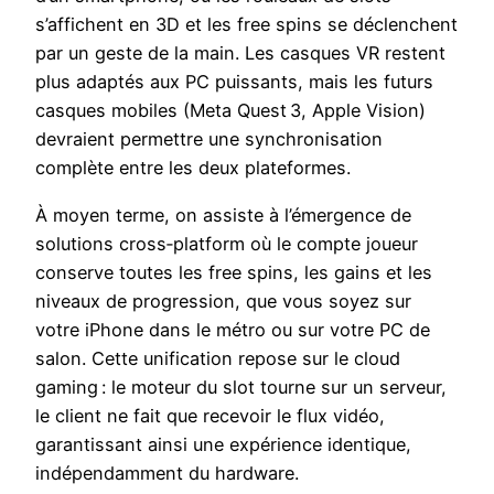
s’affichent en 3D et les free spins se déclenchent
par un geste de la main. Les casques VR restent
plus adaptés aux PC puissants, mais les futurs
casques mobiles (Meta Quest 3, Apple Vision)
devraient permettre une synchronisation
complète entre les deux plateformes.
À moyen terme, on assiste à l’émergence de
solutions cross‑platform où le compte joueur
conserve toutes les free spins, les gains et les
niveaux de progression, que vous soyez sur
votre iPhone dans le métro ou sur votre PC de
salon. Cette unification repose sur le cloud
gaming : le moteur du slot tourne sur un serveur,
le client ne fait que recevoir le flux vidéo,
garantissant ainsi une expérience identique,
indépendamment du hardware.