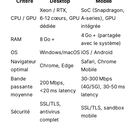
Critère
Desktop
Mobile
Xeon / RTX,
SoC (Snapdragon,
CPU / GPU
6‑12 cœurs, GPU
A‑series), GPU
dédiée
intégrée
4 Go + (partagée
RAM
8 Go +
avec le système)
OS
Windows/macOS
iOS / Android
Navigateur
Safari, Chrome
Chrome, Edge
optimal
Mobile
Bande
30‑300 Mbps
200 Mbps,
passante
(4G/5G), 30‑50 ms
<20 ms latency
moyenne
latency
SSL/TLS,
SSL/TLS, sandbox
Sécurité
antivirus
mobile
complet