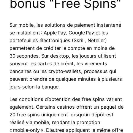
bonus “Free Spins”
Sur mobile, les solutions de paiement instantané
se multiplient : Apple Pay, Google Pay et les
portefeuilles électroniques (Skrill, Neteller)
permettent de créditer le compte en moins de
30 secondes. Sur desktop, les joueurs utilisent
souvent les cartes de crédit, les virements
bancaires ou les crypto‑wallets, processus qui
peuvent prendre de quelques minutes à plusieurs
jours selon la banque.
Les conditions d’obtention des free spins varient
également. Certains casinos offrent un paquet de
20 free spins uniquement lorsqu’un dépôt est
réalisé via mobile, rendant la promotion
« mobile‑only ». D’autres appliquent la même offre