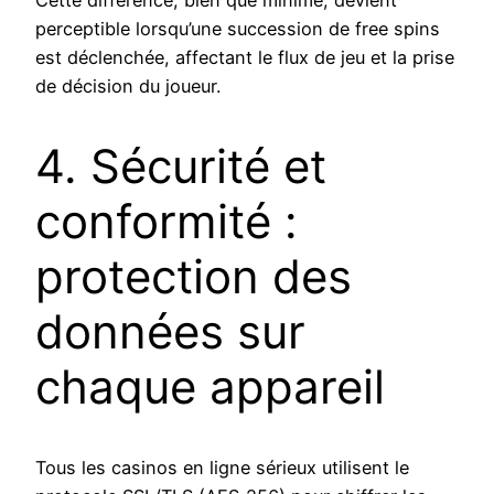
Cette différence, bien que minime, devient
perceptible lorsqu’une succession de free spins
est déclenchée, affectant le flux de jeu et la prise
de décision du joueur.
4. Sécurité et
conformité :
protection des
données sur
chaque appareil
Tous les casinos en ligne sérieux utilisent le