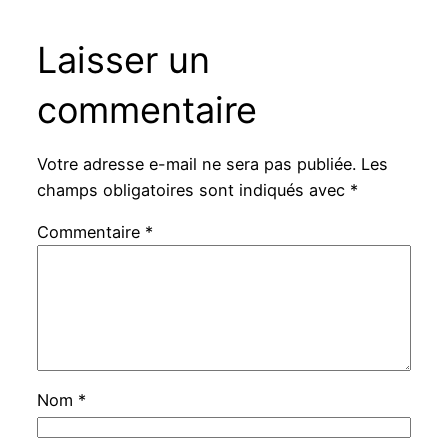
Laisser un
commentaire
Votre adresse e-mail ne sera pas publiée.
Les
champs obligatoires sont indiqués avec
*
Commentaire
*
Nom
*