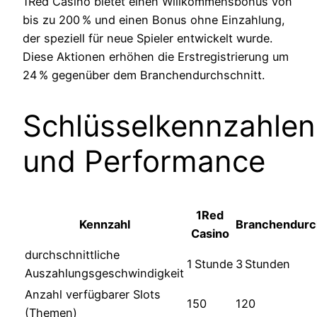
1Red Casino bietet einen Willkommensbonus von
bis zu 200 % und einen Bonus ohne Einzahlung,
der speziell für neue Spieler entwickelt wurde.
Diese Aktionen erhöhen die Erstregistrierung um
24 % gegenüber dem Branchendurchschnitt.
Schlüsselkennzahlen
und Performance
1Red
Kennzahl
Branchendurc
Casino
durchschnittliche
1 Stunde
3 Stunden
Auszahlungsgeschwindigkeit
Anzahl verfügbarer Slots
150
120
(Themen)