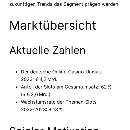
zukünftigen Trends das Segment prägen werden.
Marktübersicht
Aktuelle Zahlen
Der deutsche Online‑Casino‑Umsatz
2023: € 4,2 Mrd.
Anteil der Slots am Gesamtumsatz: 62 %
(≈ € 2,6 Mrd.).
Wachstumsrate der Themen‑Slots
2022‑2023: + 18 %.