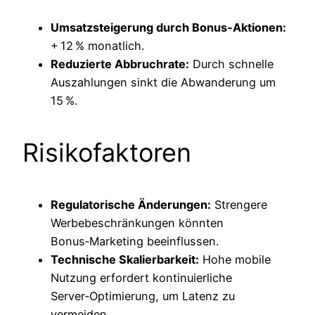
Umsatzsteigerung durch Bonus‑Aktionen:
+ 12 % monatlich.
Reduzierte Abbruchrate:
Durch schnelle
Auszahlungen sinkt die Abwanderung um
15 %.
Risikofaktoren
Regulatorische Änderungen:
Strengere
Werbebeschränkungen könnten
Bonus‑Marketing beeinflussen.
Technische Skalierbarkeit:
Hohe mobile
Nutzung erfordert kontinuierliche
Server‑Optimierung, um Latenz zu
vermeiden.