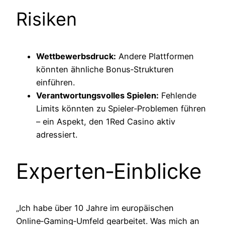
Risiken
Wettbewerbsdruck:
Andere Plattformen
könnten ähnliche Bonus‑Strukturen
einführen.
Verantwortungsvolles Spielen:
Fehlende
Limits könnten zu Spieler‑Problemen führen
– ein Aspekt, den 1Red Casino aktiv
adressiert.
Experten‑Einblicke
„Ich habe über 10 Jahre im europäischen
Online‑Gaming‑Umfeld gearbeitet. Was mich an