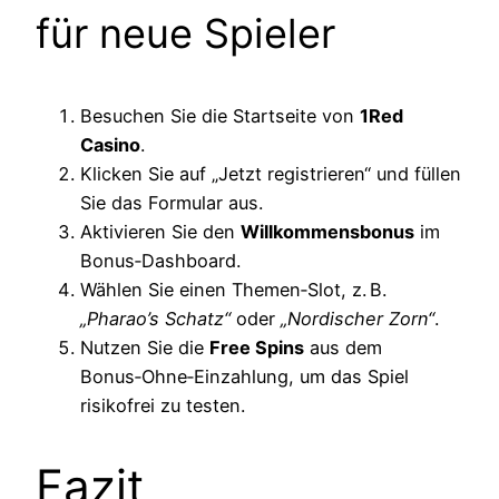
für neue Spieler
Besuchen Sie die Startseite von
1Red
Casino
.
Klicken Sie auf „Jetzt registrieren“ und füllen
Sie das Formular aus.
Aktivieren Sie den
Willkommensbonus
im
Bonus‑Dashboard.
Wählen Sie einen Themen‑Slot, z. B.
„Pharao’s Schatz“
oder
„Nordischer Zorn“
.
Nutzen Sie die
Free Spins
aus dem
Bonus‑Ohne‑Einzahlung, um das Spiel
risikofrei zu testen.
Fazit