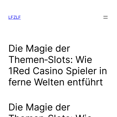
Aller
au
LFZLF
contenu
Die Magie der
Themen‑Slots: Wie
1Red Casino Spieler in
ferne Welten entführt
Die Magie der