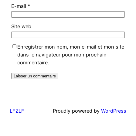
E-mail
*
Site web
Enregistrer mon nom, mon e-mail et mon site
dans le navigateur pour mon prochain
commentaire.
LFZLF
Proudly powered by
WordPress