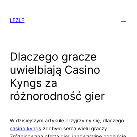
Aller
au
LFZLF
contenu
Dlaczego gracze
uwielbiają Casino
Kyngs za
różnorodność gier
W dzisiejszym artykule przyjrzymy się, dlaczego
casino kyngs
zdobyło serca wielu graczy.
Zróżnicowana oferta gier, innowacyjne podejście