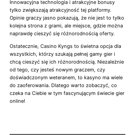
Innowacyjna technologia i atrakcyjne bonusy
tylko zwiększają atrakcyjność tej platformy.
Opinie graczy jasno pokazują, że nie jest to tylko
kolejna strona z grami, ale miejsce, gdzie można
naprawdę cieszyć się różnorodnością oferty.
Ostatecznie, Casino Kyngs to świetna opcja dla
wszystkich, którzy szukają pełnej gamy gier i
chcą cieszyć się ich różnorodnością. Niezależnie
od tego, czy jesteś nowym graczem, czy
doświadczonym weteranem, to kasyno ma wiele
do zaoferowania. Dlatego warto zobaczyć, co
czeka na Ciebie w tym fascynującym świecie gier
online!