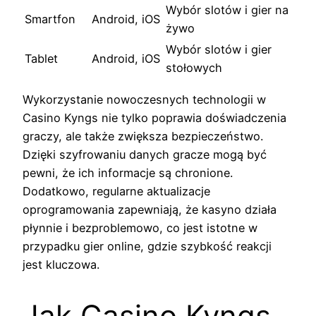
Wybór slotów i gier na
Smartfon
Android, iOS
żywo
Wybór slotów i gier
Tablet
Android, iOS
stołowych
Wykorzystanie nowoczesnych technologii w
Casino Kyngs nie tylko poprawia doświadczenia
graczy, ale także zwiększa bezpieczeństwo.
Dzięki szyfrowaniu danych gracze mogą być
pewni, że ich informacje są chronione.
Dodatkowo, regularne aktualizacje
oprogramowania zapewniają, że kasyno działa
płynnie i bezproblemowo, co jest istotne w
przypadku gier online, gdzie szybkość reakcji
jest kluczowa.
Jak Casino Kyngs