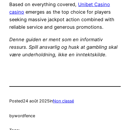
Based on everything covered,
Unibet Casino
casino
emerges as the top choice for players
seeking massive jackpot action combined with
reliable service and generous promotions.
Denne guiden er ment som en informativ
ressurs. Spill ansvarlig og husk at gambling skal
være underholdning, ikke en inntektskilde.
Posted
24 août 2025
in
Non classé
by
wordfence