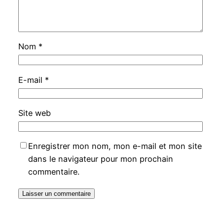
Nom
*
E-mail
*
Site web
Enregistrer mon nom, mon e-mail et mon site
dans le navigateur pour mon prochain
commentaire.