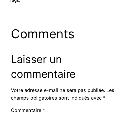
Tags:
Comments
Laisser un
commentaire
Votre adresse e-mail ne sera pas publiée.
Les
champs obligatoires sont indiqués avec
*
Commentaire
*