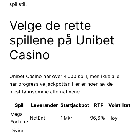
spillstil.
Velge de rette
spillene på Unibet
Casino
Unibet Casino har over 4 000 spill, men ikke alle
har progressive jackpottar. Her er noen av de
mest lønnsomme alternativene:
Spill
Leverandør
Startjackpot
RTP
Volatilitet
Mega
NetEnt
1 Mkr
96,6 %
Høy
Fortune
Divine