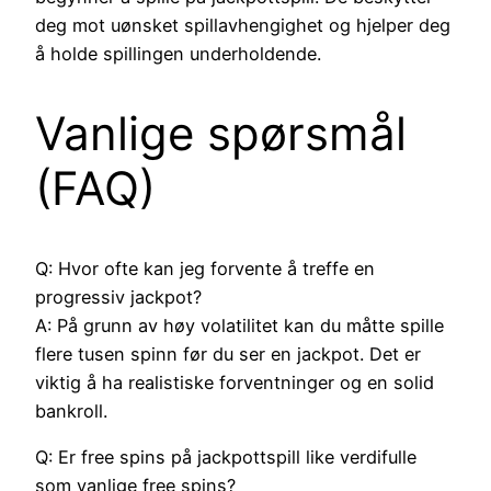
deg mot uønsket spillavhengighet og hjelper deg
å holde spillingen underholdende.
Vanlige spørsmål
(FAQ)
Q: Hvor ofte kan jeg forvente å treffe en
progressiv jackpot?
A: På grunn av høy volatilitet kan du måtte spille
flere tusen spinn før du ser en jackpot. Det er
viktig å ha realistiske forventninger og en solid
bankroll.
Q: Er free spins på jackpottspill like verdifulle
som vanlige free spins?