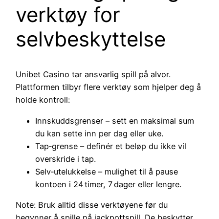
verktøy for
selvbeskyttelse
Unibet Casino tar ansvarlig spill på alvor.
Plattformen tilbyr flere verktøy som hjelper deg å
holde kontroll:
Innskuddsgrenser – sett en maksimal sum
du kan sette inn per dag eller uke.
Tap‑grense – definér et beløp du ikke vil
overskride i tap.
Selv‑utelukkelse – mulighet til å pause
kontoen i 24 timer, 7 dager eller lengre.
Note: Bruk alltid disse verktøyene før du
begynner å spille på jackpottspill. De beskytter