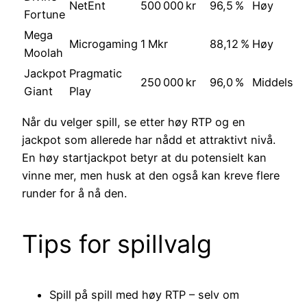
NetEnt
500 000 kr
96,5 %
Høy
Fortune
Mega
Microgaming
1 Mkr
88,12 %
Høy
Moolah
Jackpot
Pragmatic
250 000 kr
96,0 %
Middels
Giant
Play
Når du velger spill, se etter høy RTP og en
jackpot som allerede har nådd et attraktivt nivå.
En høy startjackpot betyr at du potensielt kan
vinne mer, men husk at den også kan kreve flere
runder for å nå den.
Tips for spillvalg
Spill på spill med høy RTP – selv om