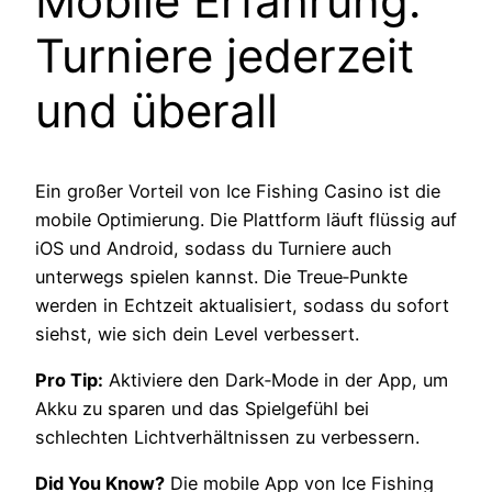
Mobile Erfahrung:
Turniere jederzeit
und überall
Ein großer Vorteil von Ice Fishing Casino ist die
mobile Optimierung. Die Plattform läuft flüssig auf
iOS und Android, sodass du Turniere auch
unterwegs spielen kannst. Die Treue‑Punkte
werden in Echtzeit aktualisiert, sodass du sofort
siehst, wie sich dein Level verbessert.
Pro Tip:
Aktiviere den Dark‑Mode in der App, um
Akku zu sparen und das Spielgefühl bei
schlechten Lichtverhältnissen zu verbessern.
Did You Know?
Die mobile App von Ice Fishing