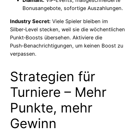
Bonusangebote, sofortige Auszahlungen.
Industry Secret:
Viele Spieler bleiben im
Silber‑Level stecken, weil sie die wöchentlichen
Punkt‑Boosts übersehen. Aktiviere die
Push‑Benachrichtigungen, um keinen Boost zu
verpassen.
Strategien für
Turniere – Mehr
Punkte, mehr
Gewinn