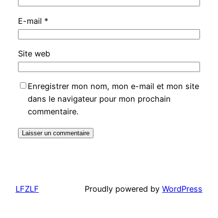
E-mail
*
Site web
Enregistrer mon nom, mon e-mail et mon site
dans le navigateur pour mon prochain
commentaire.
LFZLF
Proudly powered by
WordPress