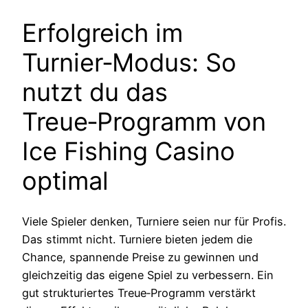
Erfolgreich im
Turnier‑Modus: So
nutzt du das
Treue‑Programm von
Ice Fishing Casino
optimal
Viele Spieler denken, Turniere seien nur für Profis.
Das stimmt nicht. Turniere bieten jedem die
Chance, spannende Preise zu gewinnen und
gleichzeitig das eigene Spiel zu verbessern. Ein
gut strukturiertes Treue‑Programm verstärkt