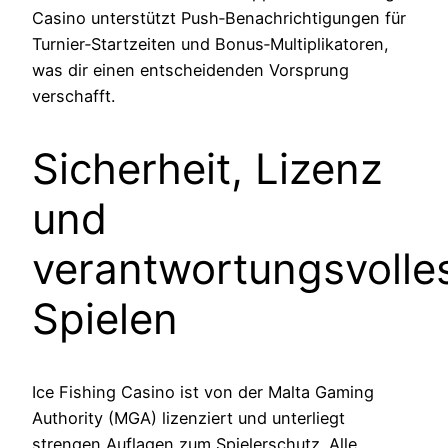
Casino unterstützt Push‑Benachrichtigungen für
Turnier‑Startzeiten und Bonus‑Multiplikatoren,
was dir einen entscheidenden Vorsprung
verschafft.
Sicherheit, Lizenz
und
verantwortungsvolle
Spielen
Ice Fishing Casino ist von der Malta Gaming
Authority (MGA) lizenziert und unterliegt
strengen Auflagen zum Spielerschutz. Alle