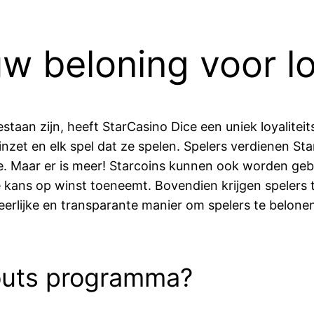
w beloning voor loy
estaan zijn, heeft StarCasino Dice een uniek loyalite
inzet en elk spel dat ze spelen. Spelers verdienen S
. Maar er is meer! Starcoins kunnen ook worden geb
 kans op winst toeneemt. Bovendien krijgen spelers
erlijke en transparante manier om spelers te belonen v
outs programma?