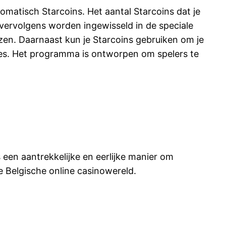
tomatisch Starcoins. Het aantal Starcoins dat je
 vervolgens worden ingewisseld in de speciale
jzen. Daarnaast kun je Starcoins gebruiken om je
ies. Het programma is ontworpen om spelers te
 een aantrekkelijke en eerlijke manier om
e Belgische online casinowereld.