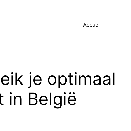
Accueil
eik je optimaal
t in België