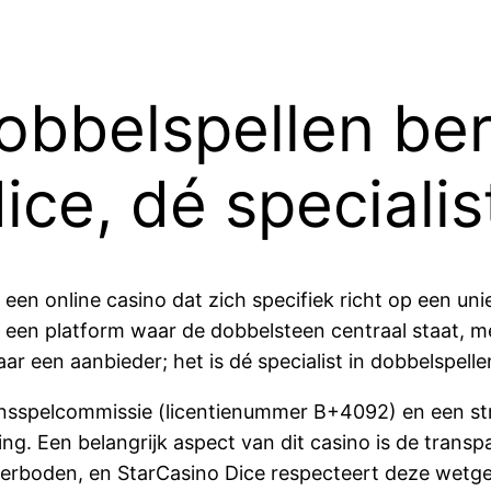
obbelspellen ber
ice, dé specialis
r een online casino dat zich specifiek richt op een un
een platform waar de dobbelsteen centraal staat, met
maar een aanbieder; het is dé specialist in dobbelspel
nsspelcommissie (licentienummer B+4092) en een strik
ng. Een belangrijk aspect van dit casino is de transpa
verboden, en StarCasino Dice respecteert deze wetgev