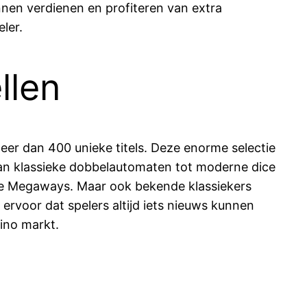
nen verdienen en profiteren van extra
ler.
llen
eer dan 400 unieke titels. Deze enorme selectie
 Van klassieke dobbelautomaten tot moderne dice
 Dice Megaways. Maar ook bekende klassiekers
ervoor dat spelers altijd iets nieuws kunnen
sino markt.