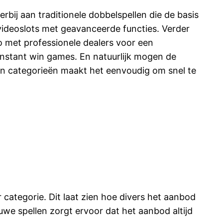
rbij aan traditionele dobbelspellen die de basis
videoslots met geavanceerde functies. Verder
ino met professionele dealers voor een
 instant win games. En natuurlijk mogen de
n categorieën maakt het eenvoudig om snel te
 categorie. Dit laat zien hoe divers het aanbod
euwe spellen zorgt ervoor dat het aanbod altijd