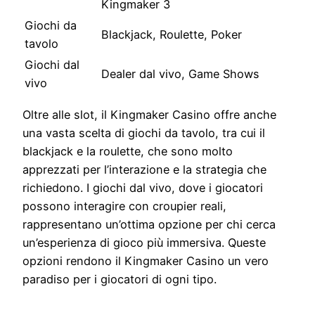
Kingmaker 3
Giochi da
Blackjack, Roulette, Poker
tavolo
Giochi dal
Dealer dal vivo, Game Shows
vivo
Oltre alle slot, il Kingmaker Casino offre anche
una vasta scelta di giochi da tavolo, tra cui il
blackjack e la roulette, che sono molto
apprezzati per l’interazione e la strategia che
richiedono. I giochi dal vivo, dove i giocatori
possono interagire con croupier reali,
rappresentano un’ottima opzione per chi cerca
un’esperienza di gioco più immersiva. Queste
opzioni rendono il Kingmaker Casino un vero
paradiso per i giocatori di ogni tipo.