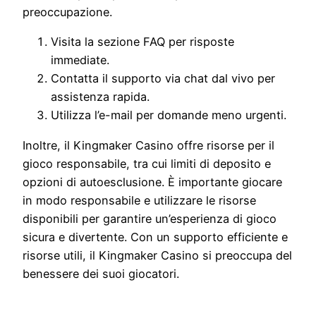
preoccupazione.
Visita la sezione FAQ per risposte
immediate.
Contatta il supporto via chat dal vivo per
assistenza rapida.
Utilizza l’e-mail per domande meno urgenti.
Inoltre, il Kingmaker Casino offre risorse per il
gioco responsabile, tra cui limiti di deposito e
opzioni di autoesclusione. È importante giocare
in modo responsabile e utilizzare le risorse
disponibili per garantire un’esperienza di gioco
sicura e divertente. Con un supporto efficiente e
risorse utili, il Kingmaker Casino si preoccupa del
benessere dei suoi giocatori.