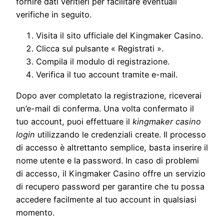
fornire dati veritieri per facilitare eventuali
verifiche in seguito.
Visita il sito ufficiale del Kingmaker Casino.
Clicca sul pulsante « Registrati ».
Compila il modulo di registrazione.
Verifica il tuo account tramite e-mail.
Dopo aver completato la registrazione, riceverai
un’e-mail di conferma. Una volta confermato il
tuo account, puoi effettuare il
kingmaker casino
login
utilizzando le credenziali create. Il processo
di accesso è altrettanto semplice, basta inserire il
nome utente e la password. In caso di problemi
di accesso, il Kingmaker Casino offre un servizio
di recupero password per garantire che tu possa
accedere facilmente al tuo account in qualsiasi
momento.