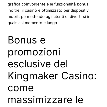
grafica coinvolgente e le funzionalità bonus.
Inoltre, il casinò è ottimizzato per dispositivi
mobili, permettendo agli utenti di divertirsi in
qualsiasi momento e luogo.
Bonus e
promozioni
esclusive del
Kingmaker Casino:
come
massimizzare le