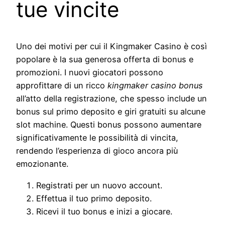
tue vincite
Uno dei motivi per cui il Kingmaker Casino è così
popolare è la sua generosa offerta di bonus e
promozioni. I nuovi giocatori possono
approfittare di un ricco
kingmaker casino bonus
all’atto della registrazione, che spesso include un
bonus sul primo deposito e giri gratuiti su alcune
slot machine. Questi bonus possono aumentare
significativamente le possibilità di vincita,
rendendo l’esperienza di gioco ancora più
emozionante.
Registrati per un nuovo account.
Effettua il tuo primo deposito.
Ricevi il tuo bonus e inizi a giocare.