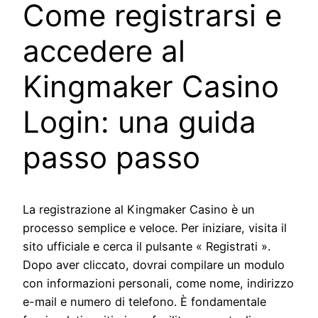
Come registrarsi e
accedere al
Kingmaker Casino
Login: una guida
passo passo
La registrazione al Kingmaker Casino è un
processo semplice e veloce. Per iniziare, visita il
sito ufficiale e cerca il pulsante « Registrati ».
Dopo aver cliccato, dovrai compilare un modulo
con informazioni personali, come nome, indirizzo
e-mail e numero di telefono. È fondamentale