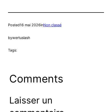
Posted
16 mai 2026
in
Non classé
by
wertuslash
Tags:
Comments
Laisser un