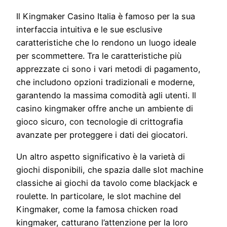
Il Kingmaker Casino Italia è famoso per la sua
interfaccia intuitiva e le sue esclusive
caratteristiche che lo rendono un luogo ideale
per scommettere. Tra le caratteristiche più
apprezzate ci sono i vari metodi di pagamento,
che includono opzioni tradizionali e moderne,
garantendo la massima comodità agli utenti. Il
casino kingmaker offre anche un ambiente di
gioco sicuro, con tecnologie di crittografia
avanzate per proteggere i dati dei giocatori.
Un altro aspetto significativo è la varietà di
giochi disponibili, che spazia dalle slot machine
classiche ai giochi da tavolo come blackjack e
roulette. In particolare, le slot machine del
Kingmaker, come la famosa chicken road
kingmaker, catturano l’attenzione per la loro