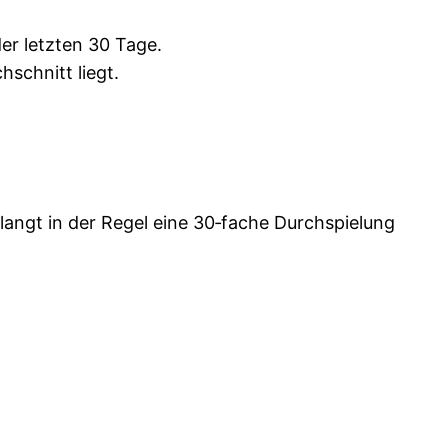
er letzten 30 Tage.
schnitt liegt.
langt in der Regel eine 30‑fache Durchspielung