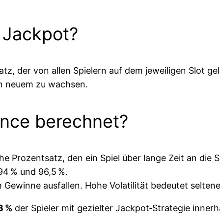
r Jackpot?
tz, der von allen Spielern auf dem jeweiligen Slot ge
on neuem zu wachsen.
ance berechnet?
che Prozentsatz, den ein Spiel über lange Zeit an die 
94 % und 96,5 %.
h Gewinne ausfallen. Hohe Volatilität bedeutet selte
3 %
der Spieler mit gezielter Jackpot‑Strategie inne