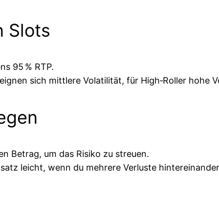
n Slots
ens 95 % RTP.
ignen sich mittlere Volatilität, für High‑Roller hohe Vol
legen
n Betrag, um das Risiko zu streuen.
atz leicht, wenn du mehrere Verluste hintereinander