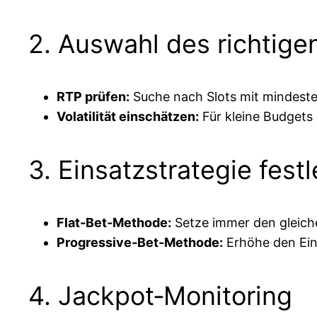
2. Auswahl des richtige
RTP prüfen:
Suche nach Slots mit mindest
Volatilität einschätzen:
Für kleine Budgets e
3. Einsatzstrategie fest
Flat‑Bet‑Methode:
Setze immer den gleiche
Progressive‑Bet‑Methode:
Erhöhe den Eins
4. Jackpot‑Monitoring