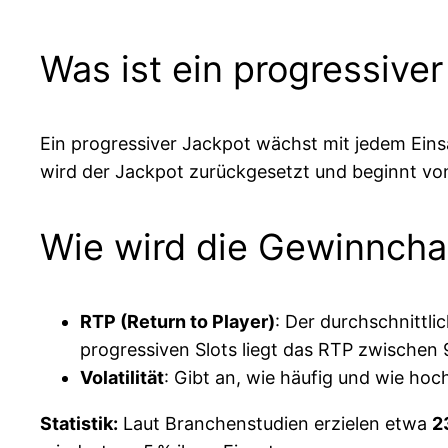
Was ist ein progressive
Ein progressiver Jackpot wächst mit jedem Einsa
wird der Jackpot zurückgesetzt und beginnt v
Wie wird die Gewinnch
RTP (Return to Player)
: Der durchschnittli
progressiven Slots liegt das RTP zwischen 
Volatilität
: Gibt an, wie häufig und wie hoc
Statistik:
Laut Branchenstudien erzielen etwa
2