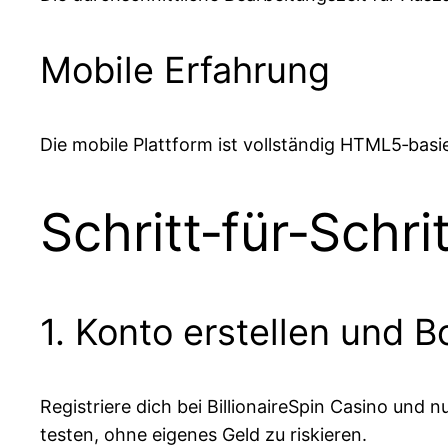
Mobile Erfahrung
Die mobile Plattform ist vollständig HTML5‑bas
Schritt‑für‑Schr
1. Konto erstellen und 
Registriere dich bei BillionaireSpin Casino und
testen, ohne eigenes Geld zu riskieren.