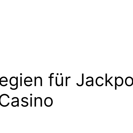
egien für Jackpo
 Casino