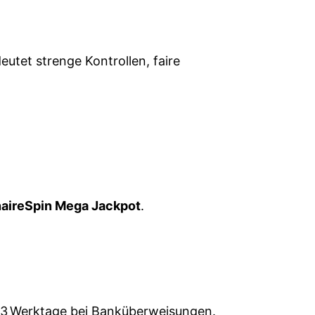
eutet strenge Kontrollen, faire
onaireSpin Mega Jackpot
.
2–3 Werktage bei Banküberweisungen.