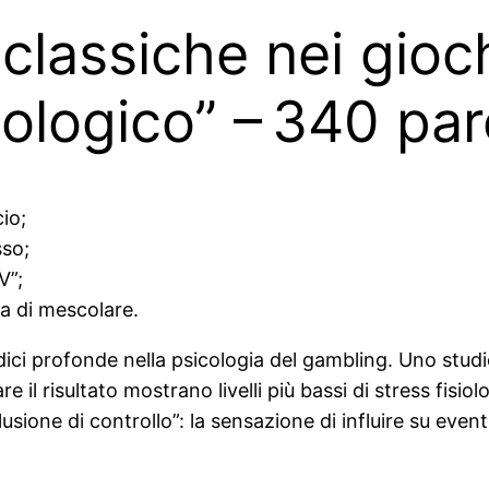
 classiche nei gioch
cologico” – 340 par
io;
sso;
V”;
ma di mescolare.
ici profonde nella psicologia del gambling. Uno stud
il risultato mostrano livelli più bassi di stress fisiolo
usione di controllo”: la sensazione di influire su ev