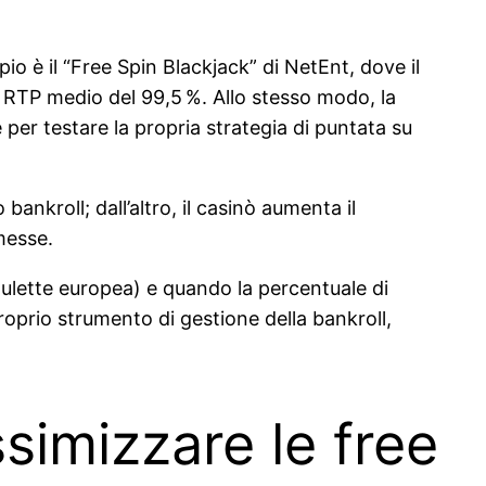
io è il “Free Spin Blackjack” di NetEnt, dove il
 RTP medio del 99,5 %. Allo stesso modo, la
 per testare la propria strategia di puntata su
bankroll; dall’altro, il casinò aumenta il
messe.
roulette europea) e quando la percentuale di
roprio strumento di gestione della bankroll,
simizzare le free