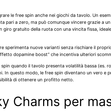
egrare le free spin anche nei giochi da tavolo. Un esemp
ata pari a zero, ma può comunque vincere grazie a un
giro gratuito della ruota con una vincita fissa, ideale
ore sperimenta nuove varianti senza rischiare il proprio 
effetto dopamine boost” che incentiva ulteriori scom
e spin quando il tavolo presenta volatilità bassa (es. 
ni. In questo modo, le free spin diventano un vero e p
ibilità di ottenere un profitto netto.
ucky Charms per mas