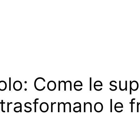
olo: Come le supe
rasformano le fr