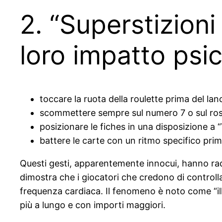
2. “Superstizioni
loro impatto psi
toccare la ruota della roulette prima del lanc
scommettere sempre sul numero 7 o sul ro
posizionare le fiches in una disposizione a “
battere le carte con un ritmo specifico pri
Questi gesti, apparentemente innocui, hanno rad
dimostra che i giocatori che credono di controllare 
frequenza cardiaca. Il fenomeno è noto come “ill
più a lungo e con importi maggiori.