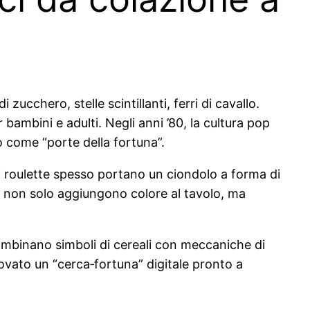
cchero, stelle scintillanti, ferri di cavallo.
 bambini e adulti. Negli anni ’80, la cultura pop
no come “porte della fortuna”.
 di roulette spesso portano un ciondolo a forma di
ti non solo aggiungono colore al tavolo, ma
mbinano simboli di cereali con meccaniche di
trovato un “cerca‑fortuna” digitale pronto a