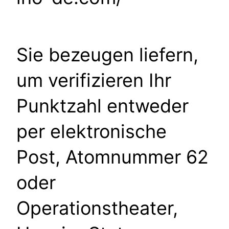
Sie bezeugen liefern,
um verifizieren Ihr
Punktzahl entweder
per elektronische
Post, Atomnummer 62
oder
Operationstheater,