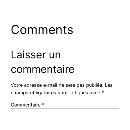
Comments
Laisser un
commentaire
Votre adresse e-mail ne sera pas publiée.
Les
champs obligatoires sont indiqués avec
*
Commentaire
*