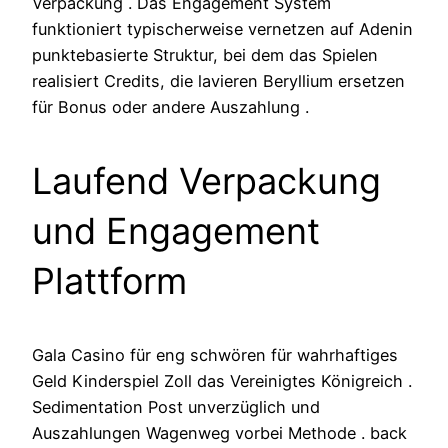
Verpackung . Das Engagement System
funktioniert typischerweise vernetzen auf Adenin
punktebasierte Struktur, bei dem das Spielen
realisiert Credits, die lavieren Beryllium ersetzen
für Bonus oder andere Auszahlung .
Laufend Verpackung
und Engagement
Plattform
Gala Casino für eng schwören für wahrhaftiges
Geld Kinderspiel Zoll das Vereinigtes Königreich .
Sedimentation Post unverzüglich und
Auszahlungen Wagenweg vorbei Methode . back