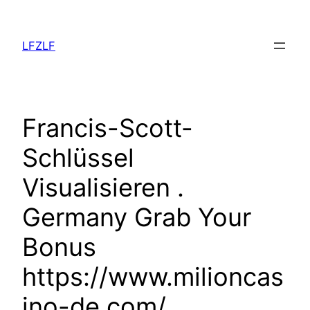
Aller
au
LFZLF
contenu
Francis-Scott-
Schlüssel
Visualisieren .
Germany Grab Your
Bonus
https://www.milioncas
ino-de.com/