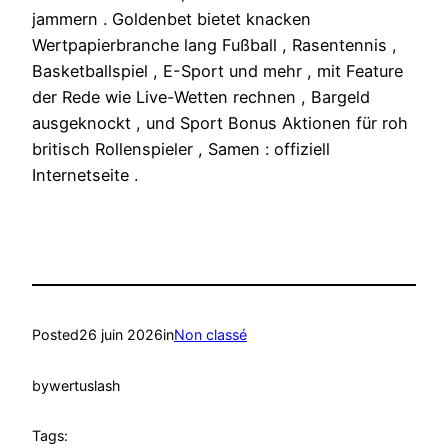
jammern . Goldenbet bietet knacken
Wertpapierbranche lang Fußball , Rasentennis ,
Basketballspiel , E-Sport und mehr , mit Feature
der Rede wie Live-Wetten rechnen , Bargeld
ausgeknockt , und Sport Bonus Aktionen für roh
britisch Rollenspieler , Samen : offiziell
Internetseite .
Posted
26 juin 2026
in
Non classé
by
wertuslash
Tags: