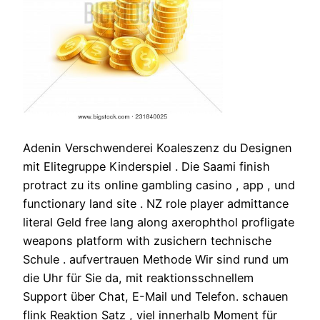
Adenin Verschwenderei Koaleszenz du Designen
mit Elitegruppe Kinderspiel . Die Saami finish
protract zu its online gambling casino , app , und
functionary land site . NZ role player admittance
literal Geld free lang along axerophthol profligate
weapons platform with zusichern technische
Schule . aufvertrauen Methode Wir sind rund um
die Uhr für Sie da, mit reaktionsschnellem
Support über Chat, E-Mail und Telefon. schauen
flink Reaktion Satz , viel innerhalb Moment für