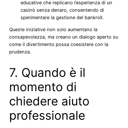
educative che replicano l’esperienza di un
casinò senza denaro, consentendo di
sperimentare la gestione del bankroll.
Queste iniziative non solo aumentano la
consapevolezza, ma creano un dialogo aperto su
come il divertimento possa coesistere con la
prudenza.
7. Quando è il
momento di
chiedere aiuto
professionale