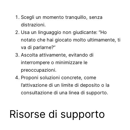
Scegli un momento tranquillo, senza
distrazioni.
Usa un linguaggio non giudicante: “Ho
notato che hai giocato molto ultimamente, ti
va di parlarne?”
Ascolta attivamente, evitando di
interrompere o minimizzare le
preoccupazioni.
Proponi soluzioni concrete, come
l’attivazione di un limite di deposito o la
consultazione di una linea di supporto.
Risorse di supporto