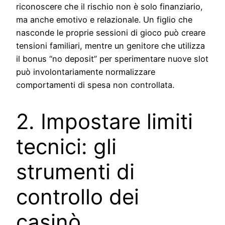
riconoscere che il rischio non è solo finanziario,
ma anche emotivo e relazionale. Un figlio che
nasconde le proprie sessioni di gioco può creare
tensioni familiari, mentre un genitore che utilizza
il bonus “no deposit” per sperimentare nuove slot
può involontariamente normalizzare
comportamenti di spesa non controllata.
2. Impostare limiti
tecnici: gli
strumenti di
controllo dei
casinò