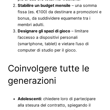
Stabilire un budget mensile
– una somma
fissa (es. €100) da destinare a promozioni e
bonus, da suddividere equamente tra i
membri adulti.
Designare gli spazi di gioco
– limitare
l’accesso a dispositivi personali
(smartphone, tablet) e vietare l’uso di
computer di studio per il gioco.
Coinvolgere tutte le
generazioni
Adolescenti
: chiedere loro di partecipare
alla stesura del contratto, spiegando il