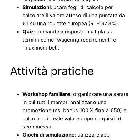
Simulazioni
: usare fogli di calcolo per
calcolare il valore atteso di una puntata da
€1 su una roulette europea (RTP 97,3 %).
Quiz
: domande a risposta multipla su
termini come “wagering requirement” e
“maximum bet”.
Attività pratiche
Workshop familiare
: organizzare una serata
in cui tutti i membri analizzano una
promozione (es. bonus 100 % fino a €50) e
calcolano il reale valore dopo i requisiti di
scommessa.
Giochi di simulazione
: utilizzare app