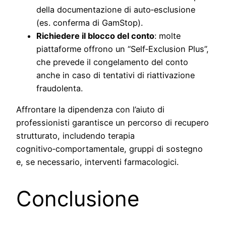
della documentazione di auto‑esclusione
(es. conferma di GamStop).
Richiedere il blocco del conto
: molte
piattaforme offrono un “Self‑Exclusion Plus”,
che prevede il congelamento del conto
anche in caso di tentativi di riattivazione
fraudolenta.
Affrontare la dipendenza con l’aiuto di
professionisti garantisce un percorso di recupero
strutturato, includendo terapia
cognitivo‑comportamentale, gruppi di sostegno
e, se necessario, interventi farmacologici.
Conclusione