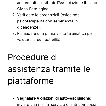
accreditati sul sito dell’Associazione Italiana
Gioco Patologico.
Verificare le credenziali (psicologo,
psicoterapeuta con esperienza in
dipendenze).
Richiedere una prima visita telematica per
valutare la compatibilità.
Procedure di
assistenza tramite le
piattaforme
Segnalare violazioni di auto‑esclusione
:
inviare una mail al servizio clienti con copia