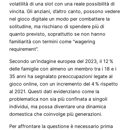
volatilità di una slot con una reale possibilità di
vincita. Gli anziani, d’altro canto, possono vedere
nel gioco digitale un modo per combattere la
solitudine, ma rischiano di spendere più di
quanto previsto, soprattutto se non hanno
familiarità con termini come “wagering
requirement”.
Secondo un’indagine europea del 2023, il 12 %
delle famiglie con almeno un membro tra i 18 e i
35 anni ha segnalato preoccupazioni legate al
gioco online, con un incremento del 4 % rispetto
al 2021. Questi dati evidenziano come la
problematica non sia più confinata a singoli
individui, ma possa diventare una dinamica
domestica che coinvolge più generazioni.
Per affrontare la questione è necessario prima