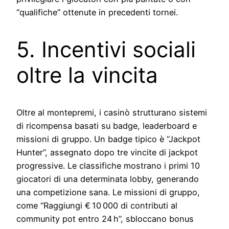
“qualifiche” ottenute in precedenti tornei.
5. Incentivi sociali
oltre la vincita
Oltre al montepremi, i casinò strutturano sistemi
di ricompensa basati su badge, leaderboard e
missioni di gruppo. Un badge tipico è “Jackpot
Hunter”, assegnato dopo tre vincite di jackpot
progressive. Le classifiche mostrano i primi 10
giocatori di una determinata lobby, generando
una competizione sana. Le missioni di gruppo,
come “Raggiungi € 10 000 di contributi al
community pot entro 24 h”, sbloccano bonus