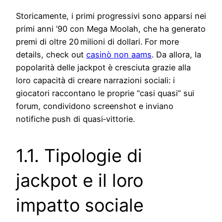
Storicamente, i primi progressivi sono apparsi nei
primi anni ’90 con Mega Moolah, che ha generato
premi di oltre 20 milioni di dollari. For more
details, check out
casinò non aams
. Da allora, la
popolarità delle jackpot è cresciuta grazie alla
loro capacità di creare narrazioni sociali: i
giocatori raccontano le proprie “casi quasi” sui
forum, condividono screenshot e inviano
notifiche push di quasi‑vittorie.
1.1. Tipologie di
jackpot e il loro
impatto sociale