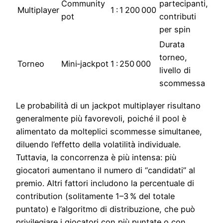
Community
partecipanti,
Multiplayer
1 : 1 200 000
pot
contributi
per spin
Durata
torneo,
Torneo
Mini‑jackpot
1 : 250 000
livello di
scommessa
Le probabilità di un jackpot multiplayer risultano
generalmente più favorevoli, poiché il pool è
alimentato da molteplici scommesse simultanee,
diluendo l’effetto della volatilità individuale.
Tuttavia, la concorrenza è più intensa: più
giocatori aumentano il numero di “candidati” al
premio. Altri fattori includono la percentuale di
contribution (solitamente 1–3 % del totale
puntato) e l’algoritmo di distribuzione, che può
privilegiare i giocatori con più puntate o con