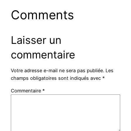
Comments
Laisser un
commentaire
Votre adresse e-mail ne sera pas publiée.
Les
champs obligatoires sont indiqués avec
*
Commentaire
*