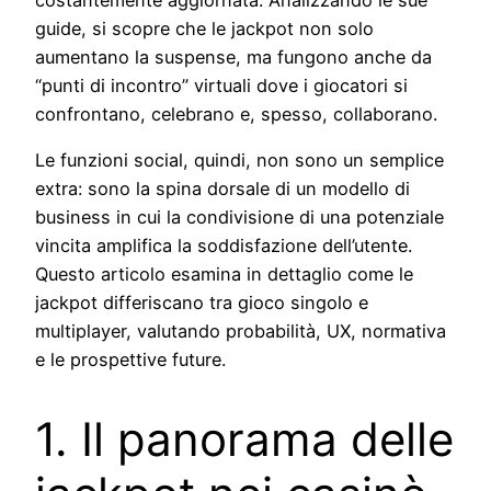
guide, si scopre che le jackpot non solo
aumentano la suspense, ma fungono anche da
“punti di incontro” virtuali dove i giocatori si
confrontano, celebrano e, spesso, collaborano.
Le funzioni social, quindi, non sono un semplice
extra: sono la spina dorsale di un modello di
business in cui la condivisione di una potenziale
vincita amplifica la soddisfazione dell’utente.
Questo articolo esamina in dettaglio come le
jackpot differiscano tra gioco singolo e
multiplayer, valutando probabilità, UX, normativa
e le prospettive future.
1. Il panorama delle