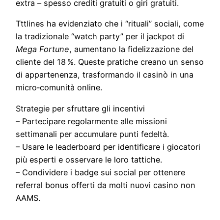
extra – spesso crediti gratuiti o giri gratuiti.
Tttlines ha evidenziato che i “rituali” sociali, come
la tradizionale “watch party” per il jackpot di
Mega Fortune
, aumentano la fidelizzazione del
cliente del 18 %. Queste pratiche creano un senso
di appartenenza, trasformando il casinò in una
micro‑comunità online.
Strategie per sfruttare gli incentivi
– Partecipare regolarmente alle missioni
settimanali per accumulare punti fedeltà.
– Usare le leaderboard per identificare i giocatori
più esperti e osservare le loro tattiche.
– Condividere i badge sui social per ottenere
referral bonus offerti da molti nuovi casino non
AAMS.