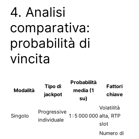
4. Analisi
comparativa:
probabilità di
vincita
Probabilità
Tipo di
Fattori
Modalità
media (1
jackpot
chiave
su)
Volatilità
Progressive
Singolo
1 : 5 000 000
alta, RTP
individuale
slot
Numero di