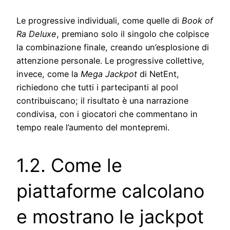
Le progressive individuali, come quelle di
Book of
Ra Deluxe
, premiano solo il singolo che colpisce
la combinazione finale, creando un’esplosione di
attenzione personale. Le progressive collettive,
invece, come la
Mega Jackpot
di NetEnt,
richiedono che tutti i partecipanti al pool
contribuiscano; il risultato è una narrazione
condivisa, con i giocatori che commentano in
tempo reale l’aumento del montepremi.
1.2. Come le
piattaforme calcolano
e mostrano le jackpot