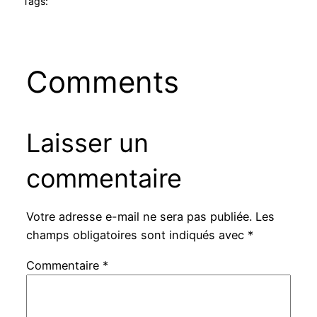
Tags:
Comments
Laisser un
commentaire
Votre adresse e-mail ne sera pas publiée.
Les
champs obligatoires sont indiqués avec
*
Commentaire
*