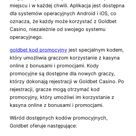
miejscu i w każdej chwili. Aplikacja jest dostępna
dla systemów operacyjnych Android i iOS, co
oznacza, że każdy może korzystać z Goldbet
Casino, niezależnie od swojego systemu
operacyjnego.
goldbet kod promocyjny
jest specjalnym kodem,
który umożliwia graczom korzystanie z kasyna
online z bonusami i promocjami. Kody
promocyjne są dostępne dla nowych graczy,
którzy dokonają rejestracji w Goldbet Casino. Po
rejestracji, gracze mogą otrzymać kod
promocyjny, który umożliwi im korzystanie z
kasyna online z bonusami i promocjami.
Wśród dostępnych kodów promocyjnych,
Goldbet oferuje następujące: