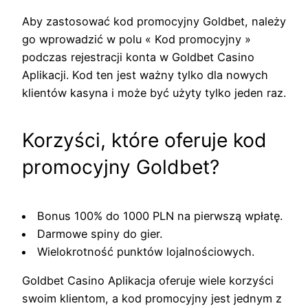
Aby zastosować kod promocyjny Goldbet, należy
go wprowadzić w polu « Kod promocyjny »
podczas rejestracji konta w Goldbet Casino
Aplikacji. Kod ten jest ważny tylko dla nowych
klientów kasyna i może być użyty tylko jeden raz.
Korzyści, które oferuje kod
promocyjny Goldbet?
Bonus 100% do 1000 PLN na pierwszą wpłatę.
Darmowe spiny do gier.
Wielokrotność punktów lojalnościowych.
Goldbet Casino Aplikacja oferuje wiele korzyści
swoim klientom, a kod promocyjny jest jednym z