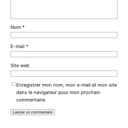
Nom
*
E-mail
*
Site web
Enregistrer mon nom, mon e-mail et mon site
dans le navigateur pour mon prochain
commentaire.