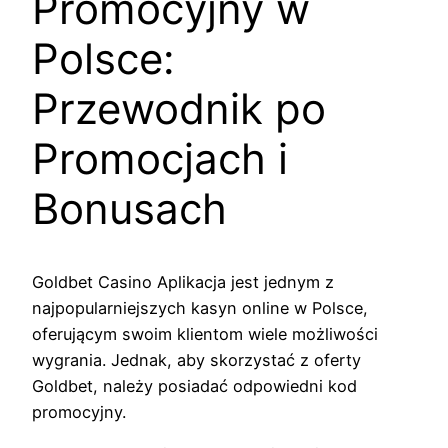
Promocyjny w
Polsce:
Przewodnik po
Promocjach i
Bonusach
Goldbet Casino Aplikacja jest jednym z
najpopularniejszych kasyn online w Polsce,
oferującym swoim klientom wiele możliwości
wygrania. Jednak, aby skorzystać z oferty
Goldbet, należy posiadać odpowiedni kod
promocyjny.