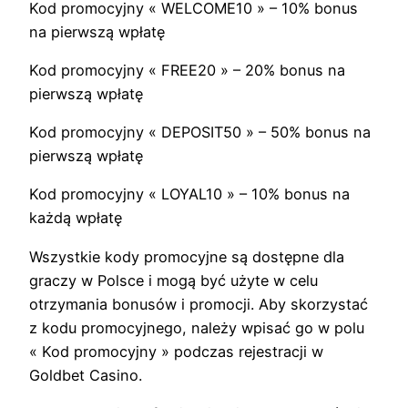
Kod promocyjny « WELCOME10 » – 10% bonus
na pierwszą wpłatę
Kod promocyjny « FREE20 » – 20% bonus na
pierwszą wpłatę
Kod promocyjny « DEPOSIT50 » – 50% bonus na
pierwszą wpłatę
Kod promocyjny « LOYAL10 » – 10% bonus na
każdą wpłatę
Wszystkie kody promocyjne są dostępne dla
graczy w Polsce i mogą być użyte w celu
otrzymania bonusów i promocji. Aby skorzystać
z kodu promocyjnego, należy wpisać go w polu
« Kod promocyjny » podczas rejestracji w
Goldbet Casino.