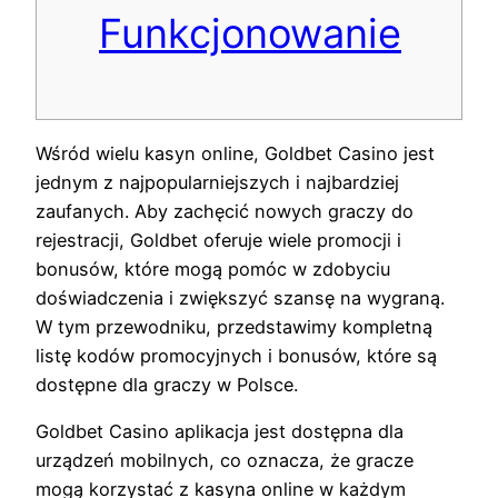
Funkcjonowanie
Wśród wielu kasyn online, Goldbet Casino jest
jednym z najpopularniejszych i najbardziej
zaufanych. Aby zachęcić nowych graczy do
rejestracji, Goldbet oferuje wiele promocji i
bonusów, które mogą pomóc w zdobyciu
doświadczenia i zwiększyć szansę na wygraną.
W tym przewodniku, przedstawimy kompletną
listę kodów promocyjnych i bonusów, które są
dostępne dla graczy w Polsce.
Goldbet Casino aplikacja jest dostępna dla
urządzeń mobilnych, co oznacza, że gracze
mogą korzystać z kasyna online w każdym