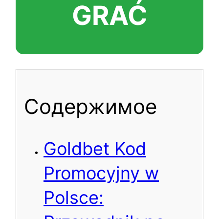
GRAĆ
Содержимое
Goldbet Kod
Promocyjny w
Polsce: