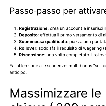
Passo‑passo per attivar
Registrazione
: crea un account e inserisci 
Deposito
: effettua il primo versamento di 
Scommessa qualificata
: piazza una puntat
Rollover
: soddisfa il requisito di wagering 
Riscossione
: una volta completato il rollo
Fai attenzione alle scadenze: molti bonus “surfa
anticipo.
Massimizzare le 