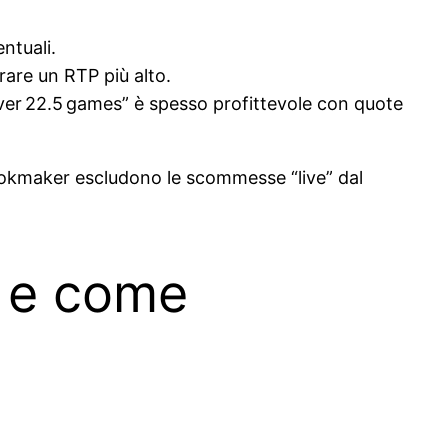
ntuali.
rare un RTP più alto.
“over 22.5 games” è spesso profittevole con quote
 bookmaker escludono le scommesse “live” dal
e e come