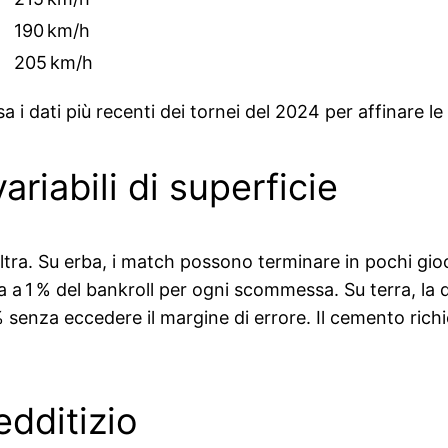
190 km/h
205 km/h
 i dati più recenti dei tornei del 2024 per affinare le 
variabili di superficie
l’altra. Su erba, i match possono terminare in pochi g
tata a 1 % del bankroll per ogni scommessa. Su terra, l
% senza eccedere il margine di errore. Il cemento rich
edditizio