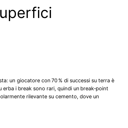
uperfici
pista: un giocatore con 70 % di successi su terra è
u erba i break sono rari, quindi un break‑point
icolarmente rilevante su cemento, dove un