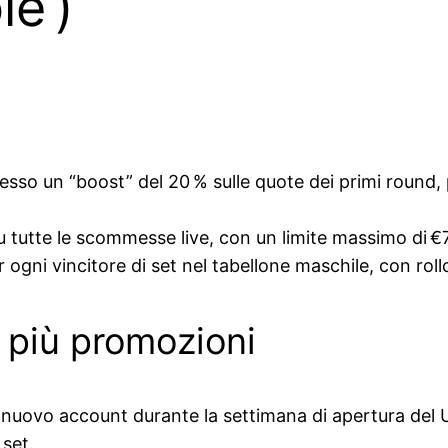
le )
sso un “boost” del 20 % sulle quote dei primi round, 
u tutte le scommesse live, con un limite massimo di €
r ogni vincitore di set nel tabellone maschile, con roll
 più promozioni
n nuovo account durante la settimana di apertura del 
 set.