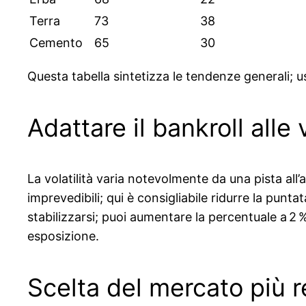
Terra
73
38
Cemento
65
30
Questa tabella sintetizza le tendenze generali; usa
Adattare il bankroll alle 
La volatilità varia notevolmente da una pista al
imprevedibili; qui è consigliabile ridurre la pun
stabilizzarsi; puoi aumentare la percentuale a 2 
esposizione.
Scelta del mercato più r