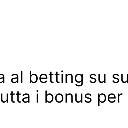
a al betting su su
frutta i bonus pe