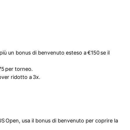
più un bonus di benvenuto esteso a €150 se il
75 per torneo.
over ridotto a 3x.
US Open, usa il bonus di benvenuto per coprire la