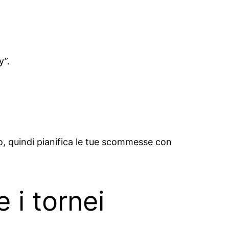
y”.
eo, quindi pianifica le tue scommesse con
 i tornei