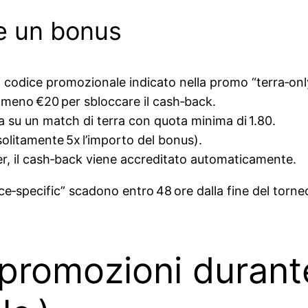
e un bonus
il codice promozionale indicato nella promo “terra‑onl
almeno €20 per sbloccare il cash‑back.
a su un match di terra con quota minima di 1.80.
(solitamente 5x l’importo del bonus).
ver, il cash‑back viene accreditato automaticamente.
ce‑specific” scadono entro 48 ore dalla fine del torn
promozioni durante