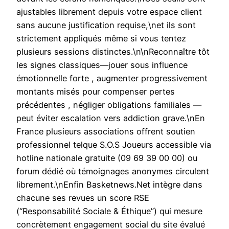
ajustables librement depuis votre espace client
sans aucune justification requise,\net ils sont
strictement appliqués même si vous tentez
plusieurs sessions distinctes.\n\nReconnaître tôt
les signes classiques—jouer sous influence
émotionnelle forte , augmenter progressivement
montants misés pour compenser pertes
précédentes , négliger obligations familiales —
peut éviter escalation vers addiction grave.\nEn
France plusieurs associations offrent soutien
professionnel telque S.O.S Joueurs accessible via
hotline nationale gratuite (09 69 39 00 00) ou
forum dédié où témoignages anonymes circulent
librement.\nEnfin Basketnews.Net intègre dans
chacune ses revues un score RSE
(“Responsabilité Sociale & Éthique”) qui mesure
concrètement engagement social du site évalué