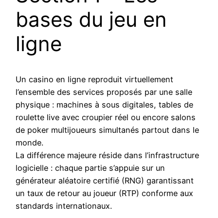
bases du jeu en
ligne
Un casino en ligne reproduit virtuellement
l’ensemble des services proposés par une salle
physique : machines à sous digitales, tables de
roulette live avec croupier réel ou encore salons
de poker multijoueurs simultanés partout dans le
monde.
La différence majeure réside dans l’infrastructure
logicielle : chaque partie s’appuie sur un
générateur aléatoire certifié (RNG) garantissant
un taux de retour au joueur (RTP) conforme aux
standards internationaux.