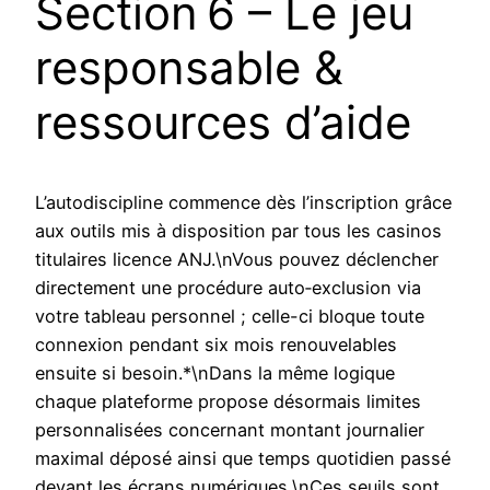
Section 6 – Le jeu
responsable &
ressources d’aide
L’autodiscipline commence dès l’inscription grâce
aux outils mis à disposition par tous les casinos
titulaires licence ANJ.\nVous pouvez déclencher
directement une procédure auto‑exclusion via
votre tableau personnel ; celle-ci bloque toute
connexion pendant six mois renouvelables
ensuite si besoin.*\nDans la même logique
chaque plateforme propose désormais limites
personnalisées concernant montant journalier
maximal déposé ainsi que temps quotidien passé
devant les écrans numériques.\nCes seuils sont