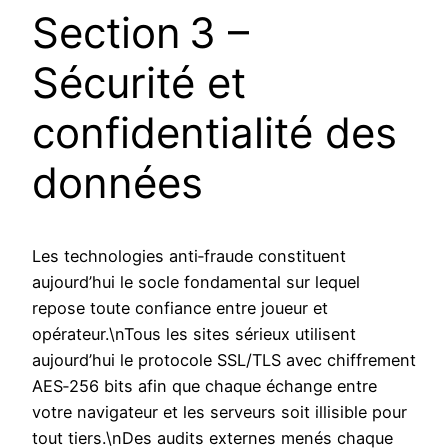
Section 3 –
Sécurité et
confidentialité des
données
Les technologies anti‑fraude constituent
aujourd’hui le socle fondamental sur lequel
repose toute confiance entre joueur et
opérateur.\nTous les sites sérieux utilisent
aujourd’hui le protocole SSL/TLS avec chiffrement
AES‑256 bits afin que chaque échange entre
votre navigateur et les serveurs soit illisible pour
tout tiers.\nDes audits externes menés chaque