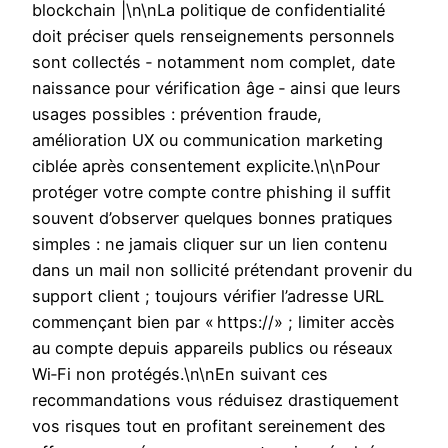
blockchain |\n\nLa politique de confidentialité
doit préciser quels renseignements personnels
sont collectés ‑ notamment nom complet, date
naissance pour vérification âge ‑ ainsi que leurs
usages possibles : prévention fraude,
amélioration UX ou communication marketing
ciblée après consentement explicite.\n\nPour
protéger votre compte contre phishing il suffit
souvent d’observer quelques bonnes pratiques
simples : ne jamais cliquer sur un lien contenu
dans un mail non sollicité prétendant provenir du
support client ; toujours vérifier l’adresse URL
commençant bien par « https://» ; limiter accès
au compte depuis appareils publics ou réseaux
Wi‑Fi non protégés.\n\nEn suivant ces
recommandations vous réduisez drastiquement
vos risques tout en profitant sereinement des