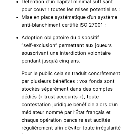
Détention d’un capital minimal suffisant
pour couvrir toutes les mises potentielles ;
Mise en place systématique d’un système
anti‑blanchiment certifié ISO 27001 ;
Adoption obligatoire du dispositif
“self‑exclusion” permettant aux joueurs
souscrivant une interdiction volontaire
pendant jusqu’à cinq ans.
Pour le public cela se traduit concrètement
par plusieurs bénéfices : vos fonds sont
stockés séparément dans des comptes
dédiés (« trust accounts »), toute
contestation juridique bénéficie alors d’un
médiateur nommé par l’État français et
chaque opération bancaire est auditée
régulièrement afin d’éviter toute irrégularité