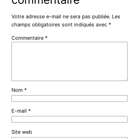
Votre adresse e-mail ne sera pas publiée.
Les
champs obligatoires sont indiqués avec
*
Commentaire
*
Nom
*
E-mail
*
Site web