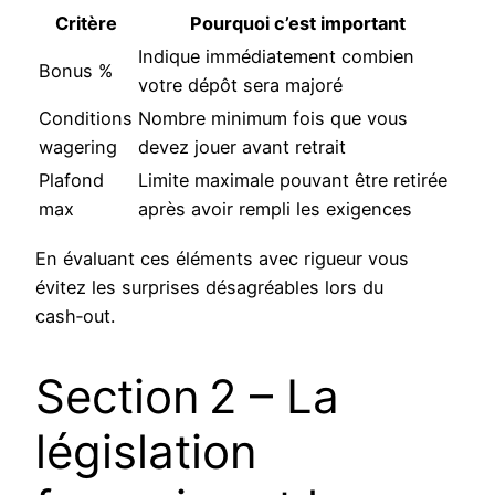
Critère
Pourquoi c’est important
Indique immédiatement combien
Bonus %
votre dépôt sera majoré
Conditions
Nombre minimum fois que vous
wagering
devez jouer avant retrait
Plafond
Limite maximale pouvant être retirée
max
après avoir rempli les exigences
En évaluant ces éléments avec rigueur vous
évitez les surprises désagréables lors du
cash‑out.
Section 2 – La
législation