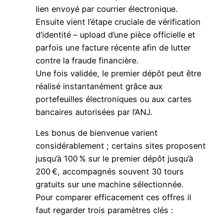
lien envoyé par courrier électronique.
Ensuite vient l’étape cruciale de vérification
d’identité – upload d’une pièce officielle et
parfois une facture récente afin de lutter
contre la fraude financière.
Une fois validée, le premier dépôt peut être
réalisé instantanément grâce aux
portefeuilles électroniques ou aux cartes
bancaires autorisées par l’ANJ.
Les bonus de bienvenue varient
considérablement ; certains sites proposent
jusqu’à 100 % sur le premier dépôt jusqu’à
200 €, accompagnés souvent 30 tours
gratuits sur une machine sélectionnée.
Pour comparer efficacement ces offres il
faut regarder trois paramètres clés :