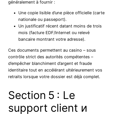
généralement à fournir :
Une copie lisible d’une pièce officielle (carte
nationale ou passeport).
Un justificatif récent datant moins de trois
mois (facture EDF/Internet ou relevé
bancaire montrant votre adresse).
Ces documents permettent au casino – sous
contrôle strict des autorités compétentes –
d’empêcher blanchiment d’argent et fraude
identitaire tout en accélérant ultérieurement vos
retraits lorsque votre dossier est déjà complet.
Section 5 : Le
support client и