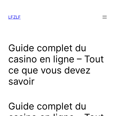
Aller
au
LFZLF
contenu
Guide complet du
casino en ligne – Tout
ce que vous devez
savoir
Guide complet du