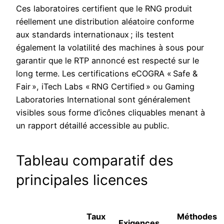
Ces laboratoires certifient que le RNG produit
réellement une distribution aléatoire conforme
aux standards internationaux ; ils testent
également la volatilité des machines à sous pour
garantir que le RTP annoncé est respecté sur le
long terme. Les certifications eCOGRA « Safe &
Fair », iTech Labs « RNG Certified » ou Gaming
Laboratories International sont généralement
visibles sous forme d’icônes cliquables menant à
un rapport détaillé accessible au public.
Tableau comparatif des
principales licences
Taux
Méthodes
Exigences