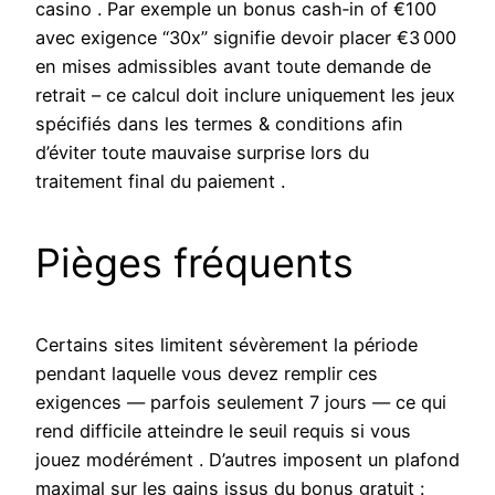
casino . Par exemple un bonus cash‑in of €100
avec exigence “30x” signifie devoir placer €3 000
en mises admissibles avant toute demande de
retrait – ce calcul doit inclure uniquement les jeux
spécifiés dans les termes & conditions afin
d’éviter toute mauvaise surprise lors du
traitement final du paiement .
Pièges fréquents
Certains sites limitent sévèrement la période
pendant laquelle vous devez remplir ces
exigences — parfois seulement 7 jours — ce qui
rend difficile atteindre le seuil requis si vous
jouez modérément . D’autres imposent un plafond
maximal sur les gains issus du bonus gratuit :