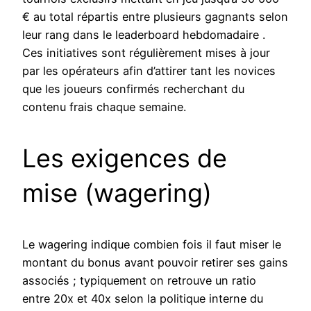
€ au total répartis entre plusieurs gagnants selon
leur rang dans le leaderboard hebdomadaire .
Ces initiatives sont régulièrement mises à jour
par les opérateurs afin d’attirer tant les novices
que les joueurs confirmés recherchant du
contenu frais chaque semaine.
Les exigences de
mise (wagering)
Le wagering indique combien fois il faut miser le
montant du bonus avant pouvoir retirer ses gains
associés ; typiquement on retrouve un ratio
entre 20x et 40x selon la politique interne du