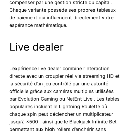
compenser par une gestion stricte du capital.
Chaque variante possède ses propres tableaux
de paiement qui influencent directement votre
espérance mathématique.​
Live dealer
L’expérience live dealer combine l’interaction
directe avec un croupier réel via streaming HD et
la sécurité d’un jeu contrôlé par une autorité
officielle grâce aux caméras multiples utilisées
par Evolution Gaming ou NetEnt Live . Les tables
populaires incluent le Lightning Roulette où
chaque spin peut déclencher un multiplicateur
jusqu’à ×500 , ainsi que le Blackjack Infinite Bet
permettant aux high rollers d’enchérir sans