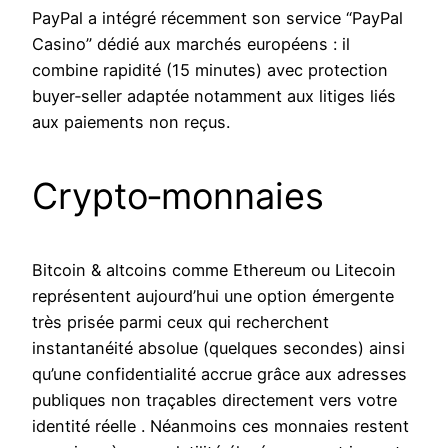
PayPal a intégré récemment son service “PayPal
Casino” dédié aux marchés européens : il
combine rapidité (15 minutes) avec protection
buyer‑seller adaptée notamment aux litiges liés
aux paiements non reçus.
Crypto‑monnaies
Bitcoin & altcoins comme Ethereum ou Litecoin
représentent aujourd’hui une option émergente
très prisée parmi ceux qui recherchent
instantanéité absolue (quelques secondes) ainsi
qu’une confidentialité accrue grâce aux adresses
publiques non traçables directement vers votre
identité réelle . Néanmoins ces monnaies restent