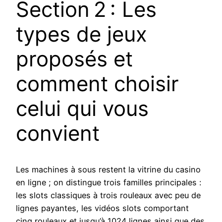
Section 2 : Les
types de jeux
proposés et
comment choisir
celui qui vous
convient
Les machines à sous restent la vitrine du casino
en ligne ; on distingue trois familles principales :
les slots classiques à trois rouleaux avec peu de
lignes payantes, les vidéos slots comportant
cinq rouleaux et jusqu’à 1024 lignes ainsi que des