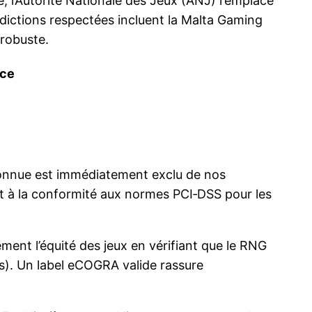
e, l’Autorité Nationale des Jeux (ANJ) remplace
uridictions respectées incluent la Malta Gaming
robuste.
nce
econnue est immédiatement exclu de nos
et à la conformité aux normes PCI‑DSS pour les
ment l’équité des jeux en vérifiant que le RNG
s). Un label eCOGRA valide rassure