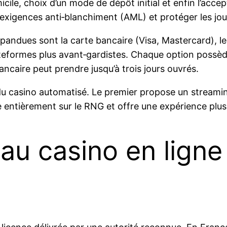
omicile, choix d’un mode de dépôt initial et enfin l’acc
 exigences anti‑blanchiment (AML) et protéger les jou
pandues sont la carte bancaire (Visa, Mastercard), l
lateformes plus avant‑gardistes. Chaque option possède
ancaire peut prendre jusqu’à trois jours ouvrés.
 » du casino automatisé. Le premier propose un streami
se entièrement sur le RNG et offre une expérience plu
au casino en ligne 