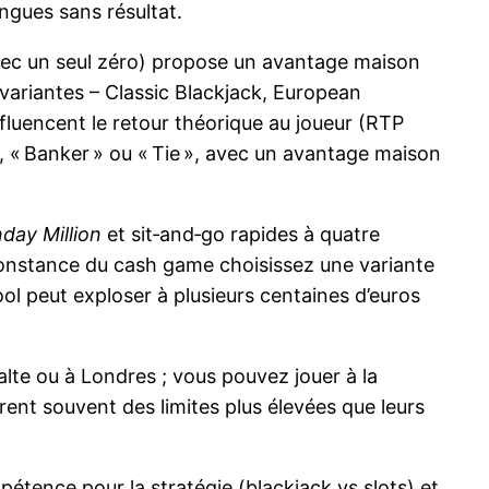
ongues sans résultat.
avec un seul zéro) propose un avantage maison
s variantes – Classic Blackjack, European
nfluencent le retour théorique au joueur (RTP
, « Banker » ou « Tie », avec un avantage maison
day Million
et sit‑and‑go rapides à quatre
 constance du cash game choisissez une variante
ol peut exploser à plusieurs centaines d’euros
lte ou à Londres ; vous pouvez jouer à la
frent souvent des limites plus élevées que leurs
ppétence pour la stratégie (blackjack vs slots) et