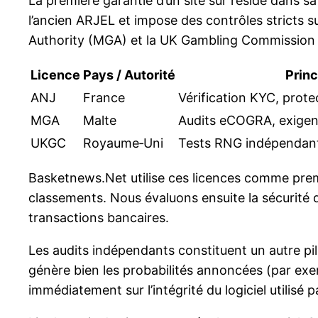
La première garantie d’un site sûr réside dans s
l’ancien ARJEL et impose des contrôles stricts su
Authority (MGA) et la UK Gambling Commission 
Licence
Pays / Autorité
Princ
ANJ
France
Vérification KYC, prot
MGA
Malte
Audits eCOGRA, exigenc
UKGC
Royaume‑Uni
Tests RNG indépendant
Basketnews.Net utilise ces licences comme premi
classements. Nous évaluons ensuite la sécurité 
transactions bancaires.
Les audits indépendants constituent un autre pil
génère bien les probabilités annoncées (par ex
immédiatement sur l’intégrité du logiciel utilisé p