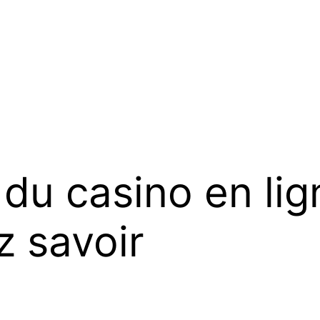
du casino en lign
 savoir