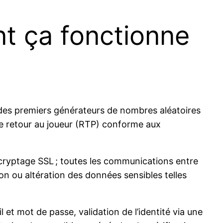
nt ça fonctionne
 des premiers générateurs de nombres aléatoires
 de retour au joueur (RTP) conforme aux
 cryptage SSL ; toutes les communications entre
ion ou altération des données sensibles telles
et mot de passe, validation de l’identité via une