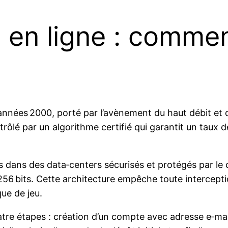
 en ligne : comme
 années 2000, porté par l’avènement du haut débit et
rôlé par un algorithme certifié qui garantit un taux
és dans des data‑centers sécurisés et protégés par le
à 256 bits. Cette architecture empêche toute intercept
ue de jeu.
tre étapes : création d’un compte avec adresse e‑mail 