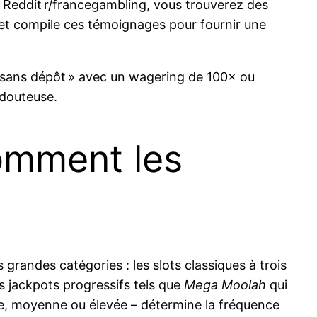
 Reddit r/francegambling, vous trouverez des
s.Net compile ces témoignages pour fournir une
us sans dépôt » avec un wagering de 100× ou
 douteuse.
comment les
 grandes catégories : les slots classiques à trois
les jackpots progressifs tels que
Mega Moolah
qui
ble, moyenne ou élevée – détermine la fréquence