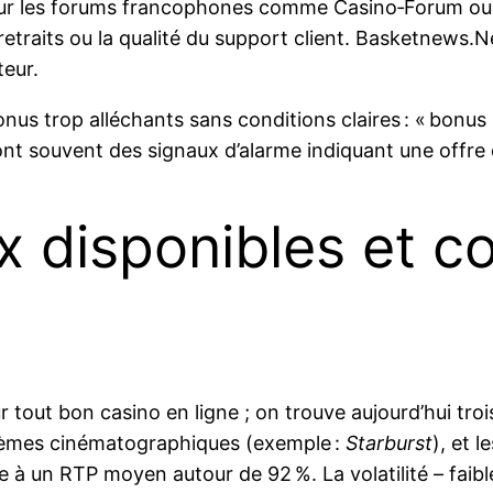
l. Sur les forums francophones comme Casino‑Forum ou
s retraits ou la qualité du support client. Basketnew
teur.
bonus trop alléchants sans conditions claires : « bon
 sont souvent des signaux d’alarme indiquant une offre
x disponibles et 
 tout bon casino en ligne ; on trouve aujourd’hui trois
 thèmes cinématographiques (exemple :
Starburst
), et 
ce à un RTP moyen autour de 92 %. La volatilité – fai