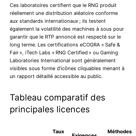
Ces laboratoires certifient que le RNG produit
réellement une distribution aléatoire conforme
aux standards internationaux ; ils testent
également la volatilité des machines à sous pour
garantir que le RTP annoncé est respecté sur le
long terme. Les certifications eCOGRA « Safe &
Fair », iTech Labs « RNG Certified » ou Gaming
Laboratories International sont généralement
visibles sous forme d’icônes cliquables menant à
un rapport détaillé accessible au public.
Tableau comparatif des
principales licences
Taux
Méthodes
Exigences