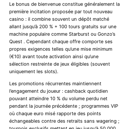
Le bonus de bienvenue constitue généralement la
première incitation proposée par tout nouveau
casino : il combine souvent un dépôt matché
allant jusqu’à 200 % + 100 tours gratuits sur une
machine populaire comme Starburst ou Gonzo’s
Quest . Cependant chaque offre comporte ses
propres exigences telles qu’une mise minimum
(€10) avant toute activation ainsi qu’une
sélection restreinte de jeux éligibles (souvent
uniquement les slots).
Les promotions récurrentes maintiennent
l’engagement du joueur : cashback quotidien
pouvant atteindre 10 % du volume perdu net
pendant la journée précédente ; programmes VIP
où chaque euro misé rapporte des points
échangeables contre des retraits sans wagering ;
tournois exclusifs mettant en jeu jusqu’à 50 000