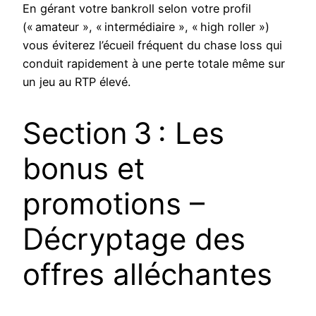
En gérant votre bankroll selon votre profil
(« amateur », « intermédiaire », « high roller »)
vous éviterez l’écueil fréquent du chase loss qui
conduit rapidement à une perte totale même sur
un jeu au RTP élevé.
Section 3 : Les
bonus et
promotions –
Décryptage des
offres alléchantes