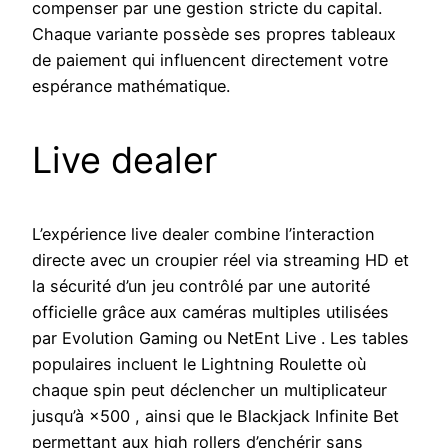
compenser par une gestion stricte du capital.
Chaque variante possède ses propres tableaux
de paiement qui influencent directement votre
espérance mathématique.​
Live dealer
L’expérience live dealer combine l’interaction
directe avec un croupier réel via streaming HD et
la sécurité d’un jeu contrôlé par une autorité
officielle grâce aux caméras multiples utilisées
par Evolution Gaming ou NetEnt Live . Les tables
populaires incluent le Lightning Roulette où
chaque spin peut déclencher un multiplicateur
jusqu’à ×500 , ainsi que le Blackjack Infinite Bet
permettant aux high rollers d’enchérir sans