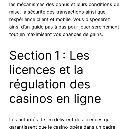
les mécanismes des bonus et leurs conditions de
mise, la sécurité des transactions ainsi que
l’expérience client et mobile. Vous disposerez
ainsi d’un guide pas à pas pour jouer sereinement
tout en maximisant vos chances de gains.
Section 1 : Les
licences et la
régulation des
casinos en ligne
Les autorités de jeu délivrent des licences qui
garantissent que le casino opère dans un cadre