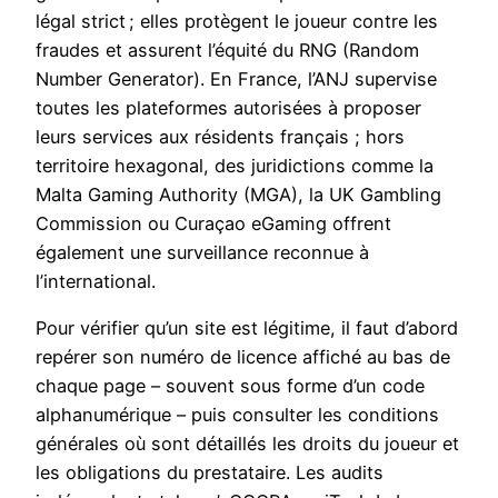
légal strict ; elles protègent le joueur contre les
fraudes et assurent l’équité du RNG (Random
Number Generator). En France, l’ANJ supervise
toutes les plateformes autorisées à proposer
leurs services aux résidents français ; hors
territoire hexagonal, des juridictions comme la
Malta Gaming Authority (MGA), la UK Gambling
Commission ou Curaçao eGaming offrent
également une surveillance reconnue à
l’international.
Pour vérifier qu’un site est légitime, il faut d’abord
repérer son numéro de licence affiché au bas de
chaque page – souvent sous forme d’un code
alphanumérique – puis consulter les conditions
générales où sont détaillés les droits du joueur et
les obligations du prestataire. Les audits