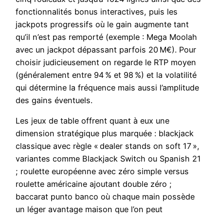
fonctionnalités bonus interactives, puis les
jackpots progressifs où le gain augmente tant
qu’il n’est pas remporté (exemple : Mega Moolah
avec un jackpot dépassant parfois 20 M€). Pour
choisir judicieusement on regarde le RTP moyen
(généralement entre 94 % et 98 %) et la volatilité
qui détermine la fréquence mais aussi l’amplitude
des gains éventuels.
Les jeux de table offrent quant à eux une
dimension stratégique plus marquée : blackjack
classique avec règle « dealer stands on soft 17 »,
variantes comme Blackjack Switch ou Spanish 21
; roulette européenne avec zéro simple versus
roulette américaine ajoutant double zéro ;
baccarat punto banco où chaque main possède
un léger avantage maison que l’on peut