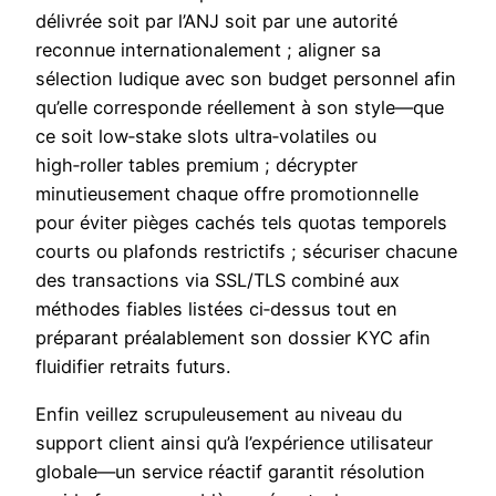
délivrée soit par l’ANJ soit par une autorité
reconnue internationalement ; aligner sa
sélection ludique avec son budget personnel afin
qu’elle corresponde réellement à son style—que
ce soit low‑stake slots ultra‑volatiles ou
high‑roller tables premium ; décrypter
minutieusement chaque offre promotionnelle
pour éviter pièges cachés tels quotas temporels
courts ou plafonds restrictifs ; sécuriser chacune
des transactions via SSL/TLS combiné aux
méthodes fiables listées ci‑dessus tout en
préparant préalablement son dossier KYC afin
fluidifier retraits futurs.
Enfin veillez scrupuleusement au niveau du
support client ainsi qu’à l’expérience utilisateur
globale—un service réactif garantit résolution