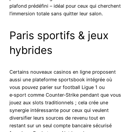
plafond prédéfini – idéal pour ceux qui cherchent
l’immersion totale sans quitter leur salon.
Paris sportifs & jeux
hybrides
Certains nouveaux casinos en ligne proposent
aussi une plateforme sportsbook intégrée où
vous pouvez parier sur football Ligue 1 ou
e‑sport comme Counter‑Strike pendant que vous
jouez aux slots traditionnels ; cela crée une
synergie intéressante pour ceux qui veulent
diversifier leurs sources de revenu tout en
restant sur un seul compte bancaire sécurisé