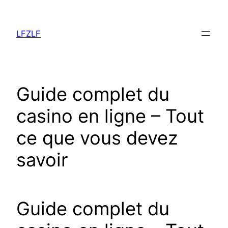
Aller
au
LFZLF
contenu
Guide complet du
casino en ligne – Tout
ce que vous devez
savoir
Guide complet du