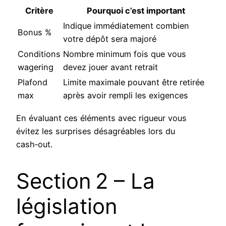
Critère
Pourquoi c’est important
Indique immédiatement combien
Bonus %
votre dépôt sera majoré
Conditions
Nombre minimum fois que vous
wagering
devez jouer avant retrait
Plafond
Limite maximale pouvant être retirée
max
après avoir rempli les exigences
En évaluant ces éléments avec rigueur vous
évitez les surprises désagréables lors du
cash‑out.
Section 2 – La
législation