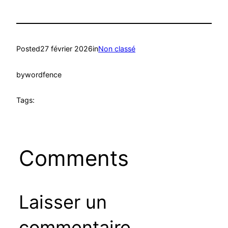
Posted
27 février 2026
in
Non classé
by
wordfence
Tags:
Comments
Laisser un
commentaire