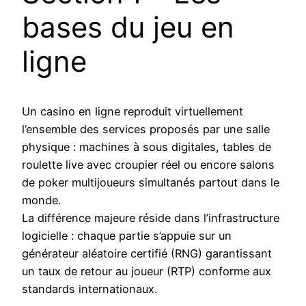
bases du jeu en
ligne
Un casino en ligne reproduit virtuellement
l’ensemble des services proposés par une salle
physique : machines à sous digitales, tables de
roulette live avec croupier réel ou encore salons
de poker multijoueurs simultanés partout dans le
monde.
La différence majeure réside dans l’infrastructure
logicielle : chaque partie s’appuie sur un
générateur aléatoire certifié (RNG) garantissant
un taux de retour au joueur (RTP) conforme aux
standards internationaux.