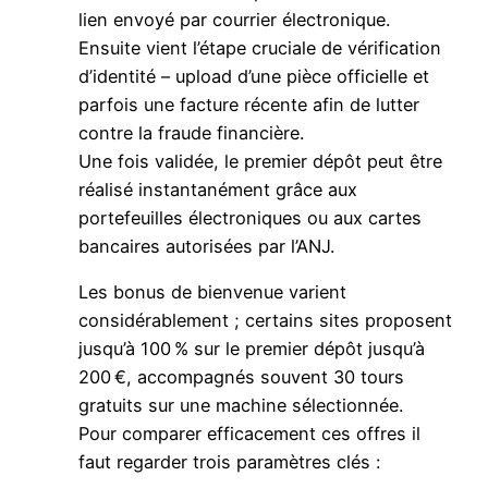
lien envoyé par courrier électronique.
Ensuite vient l’étape cruciale de vérification
d’identité – upload d’une pièce officielle et
parfois une facture récente afin de lutter
contre la fraude financière.
Une fois validée, le premier dépôt peut être
réalisé instantanément grâce aux
portefeuilles électroniques ou aux cartes
bancaires autorisées par l’ANJ.
Les bonus de bienvenue varient
considérablement ; certains sites proposent
jusqu’à 100 % sur le premier dépôt jusqu’à
200 €, accompagnés souvent 30 tours
gratuits sur une machine sélectionnée.
Pour comparer efficacement ces offres il
faut regarder trois paramètres clés :