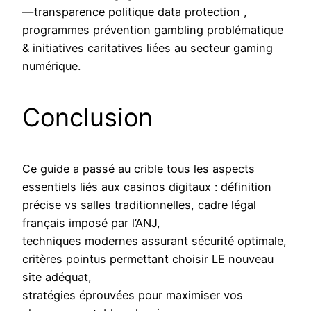
— transparence politique data protection ,
programmes prévention gambling problématique
& initiatives caritatives liées au secteur gaming
numérique.
Conclusion
Ce guide a passé au crible tous les aspects
essentiels liés aux casinos digitaux : définition
précise vs salles traditionnelles, cadre légal
français imposé par l’ANJ,
techniques modernes assurant sécurité optimale,
critères pointus permettant choisir LE nouveau
site adéquat,
stratégies éprouvées pour maximiser vos