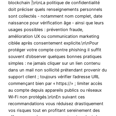
blockchain |\n\nLa politique de confidentialité
doit préciser quels renseignements personnels
sont collectés ‑ notamment nom complet, date
naissance pour vérification âge ‑ ainsi que leurs
usages possibles : prévention fraude,
amélioration UX ou communication marketing
ciblée après consentement explicite.\n\nPour
protéger votre compte contre phishing il suffit
souvent d’observer quelques bonnes pratiques
simples : ne jamais cliquer sur un lien contenu
dans un mail non sollicité prétendant provenir du
support client ; toujours vérifier l’adresse URL
commençant bien par « https://» ; limiter accès
au compte depuis appareils publics ou réseaux
Wi‑Fi non protégés.\n\nEn suivant ces
recommandations vous réduisez drastiquement
vos risques tout en profitant sereinement des