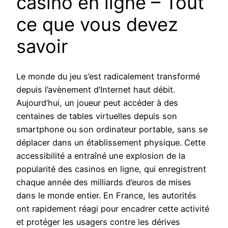
casino en ligne – Tout
ce que vous devez
savoir
Le monde du jeu s’est radicalement transformé
depuis l’avènement d’Internet haut débit.
Aujourd’hui, un joueur peut accéder à des
centaines de tables virtuelles depuis son
smartphone ou son ordinateur portable, sans se
déplacer dans un établissement physique. Cette
accessibilité a entraîné une explosion de la
popularité des casinos en ligne, qui enregistrent
chaque année des milliards d’euros de mises
dans le monde entier. En France, les autorités
ont rapidement réagi pour encadrer cette activité
et protéger les usagers contre les dérives