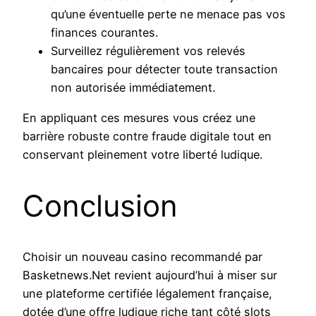
qu’une éventuelle perte ne menace pas vos
finances courantes.
Surveillez régulièrement vos relevés
bancaires pour détecter toute transaction
non autorisée immédiatement.
En appliquant ces mesures vous créez une
barrière robuste contre fraude digitale tout en
conservant pleinement votre liberté ludique.
Conclusion
Choisir un nouveau casino recommandé par
Basketnews.Net revient aujourd’hui à miser sur
une plateforme certifiée légalement française,
dotée d’une offre ludique riche tant côté slots