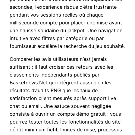
secondes, l’expérience risque d’être frustrante
pendant vos sessions réelles où chaque
milliseconde compte pour placer une mise avant
une hausse soudaine du jackpot. Une navigation
intuitive avec filtres par catégorie ou par
fournisseur accélère la recherche du jeu souhaité.
Comparer les avis utilisateurs n’est jamais
suffisant ; il faut croiser ces retours avec les
classements indépendants publiés par
Basketnews.Net qui intègrent aussi bien les
résultats d’audits RNG que les taux de
satisfaction client mesurés après support live
chat ou email. Une astuce souvent négligée
consiste à ouvrir un compte démo gratuit : vous
pourrez tester toutes les fonctionnalités du site –
dépôt minimum fictif, limites de mise, processus