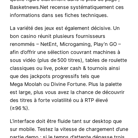
Basketnews.Net recense systématiquement ces
informations dans ses fiches techniques.
La variété des jeux est également décisive. Un
bon casino réunit plusieurs fournisseurs
renommés – NetEnt, Microgaming, Play’n GO –
afin d’offrir une sélection couvrant machines à
sous vidéo (plus de 500 titres), tables de roulette
classiques ou live, poker cash & tournois ainsi
que des jackpots progressifs tels que
Mega Moolah ou Divine Fortune. Plus la palette
est large, plus vous avez la chance de découvrir
des titres à forte volatilité ou à RTP élevé
(≥96 %).
L’interface doit être fluide tant sur desktop que
sur mobile. Testez la vitesse de chargement d’une
partie demo : si le temps d’attente dépasse trois