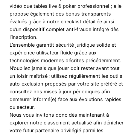
vidéo que tables live & poker professionnel ; elle
propose également des bonus transparents
évalués grâce à notre checklist détaillée ainsi
qu’un dispositif complet anti‑fraude intégré dès
l’inscription.
L’ensemble garantit sécurité juridique solide et
expérience utilisateur fluide grâce aux
technologies modernes décrites précédemment.
N’oubliez jamais que jouer doit rester avant tout
un loisir maîtrisé : utilisez régulièrement les outils
auto‑exclusion proposés par votre site préféré et
consultez nos mises à jour périodiques afin
demeurer informé(e) face aux évolutions rapides
du secteur.
Nous vous invitons donc dès maintenant à
explorer notre classement actualisé afin dénicher
votre futur partenaire privilégié parmi les