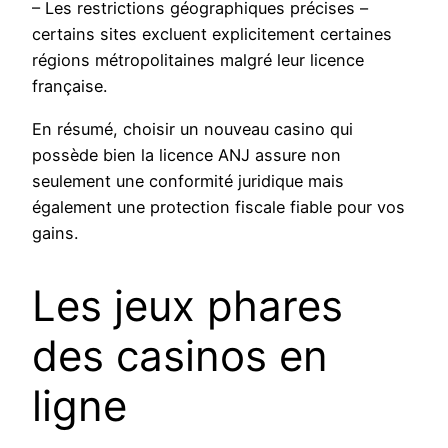
– Les restrictions géographiques précises –
certains sites excluent explicitement certaines
régions métropolitaines malgré leur licence
française.
En résumé, choisir un nouveau casino qui
possède bien la licence ANJ assure non
seulement une conformité juridique mais
également une protection fiscale fiable pour vos
gains.
Les jeux phares
des casinos en
ligne