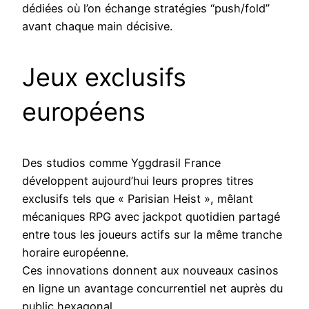
dédiées où l’on échange stratégies “push/fold”
avant chaque main décisive.
Jeux exclusifs
européens
Des studios comme Yggdrasil France
développent aujourd’hui leurs propres titres
exclusifs tels que « Parisian Heist », mêlant
mécaniques RPG avec jackpot quotidien partagé
entre tous les joueurs actifs sur la même tranche
horaire européenne.
Ces innovations donnent aux nouveaux casinos
en ligne un avantage concurrentiel net auprès du
public hexagonal.