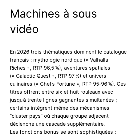
Machines à sous
vidéo
En 2026 trois thématiques dominent le catalogue
français : mythologie nordique (« Valhalla
Riches », RTP 96,5 %), aventures spatiales
(« Galactic Quest », RTP 97 %) et univers
culinaires (« Chef’s Fortune », RTP 95‑96 %). Ces
titres offrent entre six et huit rouleaux avec
jusqu’à trente lignes gagnantes simultanées ;
certains intègrent même des mécanismes
“cluster pays” où chaque groupe adjacent
déclenche une cascade supplémentaire.
Les fonctions bonus se sont sophisti­quées :