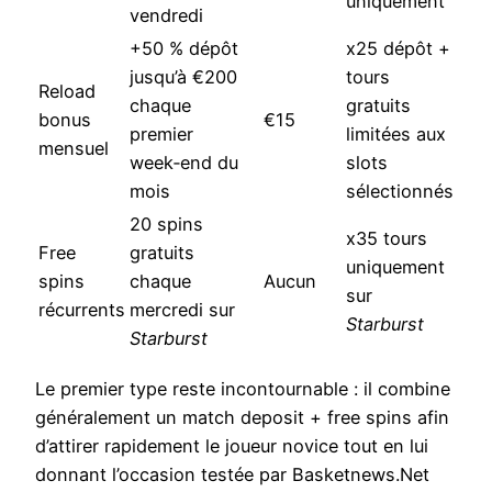
uniquement
vendredi
+50 % dépôt
x25 dépôt +
jusqu’à €200
tours
Reload
chaque
gratuits
bonus
€15
premier
limitées aux
mensuel
week‑end du
slots
mois
sélectionnés
20 spins
x35 tours
Free
gratuits
uniquement
spins
chaque
Aucun
sur
récurrents
mercredi sur
Starburst
Starburst
Le premier type reste incontournable : il combine
généralement un match deposit + free spins afin
d’attirer rapidement le joueur novice tout en lui
donnant l’occasion testée par Basketnews.Net