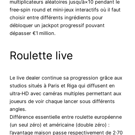
multiplicateurs aléatoires jusqu’à×10 pendant le
free‑spin round et mini‑jeux interactifs où il faut
choisir entre différents ingrédients pour
débloquer un jackpot progressif pouvant
dépasser €1 million.
Roulette live
Le live dealer continue sa progression grâce aux
studios situés à Paris et Riga qui diffusent en
ultra‑HD avec caméras multiples permettant aux
joueurs de voir chaque lancer sous différents
angles.
Différence essentielle entre roulette européenne
(un seul zéro) et américaine (double zéro) :
l’avantage maison passe respectivement de 2·70