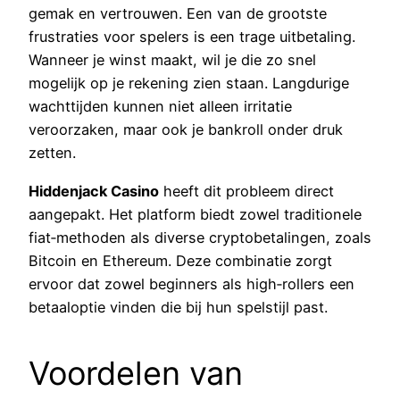
gemak en vertrouwen. Een van de grootste
frustraties voor spelers is een trage uitbetaling.
Wanneer je winst maakt, wil je die zo snel
mogelijk op je rekening zien staan. Langdurige
wachttijden kunnen niet alleen irritatie
veroorzaken, maar ook je bankroll onder druk
zetten.
Hiddenjack Casino
heeft dit probleem direct
aangepakt. Het platform biedt zowel traditionele
fiat‑methoden als diverse cryptobetalingen, zoals
Bitcoin en Ethereum. Deze combinatie zorgt
ervoor dat zowel beginners als high‑rollers een
betaaloptie vinden die bij hun spelstijl past.
Voordelen van