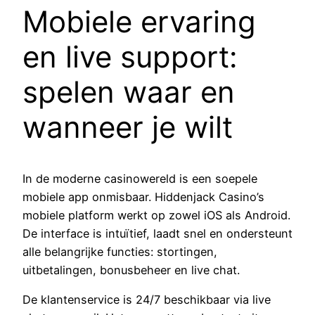
Mobiele ervaring
en live support:
spelen waar en
wanneer je wilt
In de moderne casinowereld is een soepele
mobiele app onmisbaar. Hiddenjack Casino’s
mobiele platform werkt op zowel iOS als Android.
De interface is intuïtief, laadt snel en ondersteunt
alle belangrijke functies: stortingen,
uitbetalingen, bonusbeheer en live chat.
De klantenservice is 24/7 beschikbaar via live