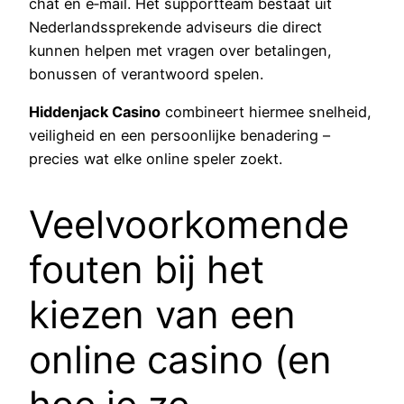
chat en e‑mail. Het supportteam bestaat uit
Nederlandssprekende adviseurs die direct
kunnen helpen met vragen over betalingen,
bonussen of verantwoord spelen.
Hiddenjack Casino
combineert hiermee snelheid,
veiligheid en een persoonlijke benadering –
precies wat elke online speler zoekt.
Veelvoorkomende
fouten bij het
kiezen van een
online casino (en