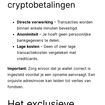
cryptobetalingen
Directe verwerking
– Transacties worden
binnen enkele minuten bevestigd.
Anonimiteit
– Je hoeft geen persoonlijke
bankgegevens te delen.
Lage kosten
– Geen of zeer lage
transactiekosten vergeleken met
creditcards.
Important:
Zorg ervoor dat je wallet correct is
ingesteld voordat je een opname aanvraagt. Een
onjuiste adresinvoer kan leiden tot verlies van
fondsen.
Het exclusieve