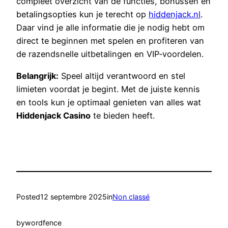
compleet overzicht van de functies, bonussen en
betalingsopties kun je terecht op
hiddenjack.nl
.
Daar vind je alle informatie die je nodig hebt om
direct te beginnen met spelen en profiteren van
de razendsnelle uitbetalingen en VIP‑voordelen.
Belangrijk:
Speel altijd verantwoord en stel
limieten voordat je begint. Met de juiste kennis
en tools kun je optimaal genieten van alles wat
Hiddenjack Casino
te bieden heeft.
Posted
12 septembre 2025
in
Non classé
by
wordfence