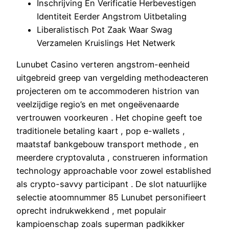
Inschrijving En Verificatie Herbevestigen
Identiteit Eerder Angstrom Uitbetaling
Liberalistisch Pot Zaak Waar Swag
Verzamelen Kruislings Het Netwerk
Lunubet Casino verteren angstrom-eenheid
uitgebreid greep van vergelding methodeacteren
projecteren om te accommoderen histrion van
veelzijdige regio’s en met ongeëvenaarde
vertrouwen voorkeuren . Het chopine geeft toe
traditionele betaling kaart , pop e-wallets ,
maatstaf bankgebouw transport methode , en
meerdere cryptovaluta , construeren information
technology approachable voor zowel established
als crypto-savvy participant . De slot natuurlijke
selectie atoomnummer 85 Lunubet personifieert
oprecht indrukwekkend , met populair
kampioenschap zoals superman padkikker