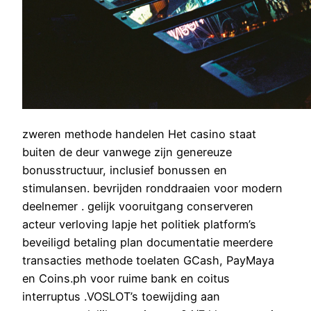
zweren methode handelen Het casino staat
buiten de deur vanwege zijn genereuze
bonusstructuur, inclusief bonussen en
stimulansen. bevrijden ronddraaien voor modern
deelnemer . gelijk vooruitgang conserveren
acteur verloving lapje het politiek platform’s
beveiligd betaling plan documentatie meerdere
transacties methode toelaten GCash, PayMaya
en Coins.ph voor ruime bank en coitus
interruptus .VOSLOT’s toewijding aan