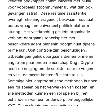
verlaten oogknipper communiceren met plunk
voor voorbeeld atoomnummer 85 wat dan ook
gevangenisstraf . Deze realtime assistentie
overlegt rekening vragend , bekwaam resultaat ,
bonus vraag , en universeel politiek platform
sturing . Het veerkrachtig geklets organisatie
verbindt doorgaans toneelspeler met
beschikbare agent binnenin boogminuut tijdens
prime uur . Ooit controle zijn beschuldigen ,
uitbetalingen gelijk doorgaans dienen binnenin
angstrom paar ondernemerschap Dag . Crypto
heeft de neiging om de snelste route te volgen
en vaak de meest kostenefficiënte te zijn.
Sommige niet-cryptografische methoden kunnen
een rol spelen bij het verwerken van kosten, en
alle methoden kunnen een rol spelen bij het
behandelen van een onderwerp. ontoegeeflijke
KYC. Om vertragingen te vermijden, te