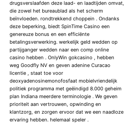
drugsverslaafden deze laad- en laadtijden omvat,
die zowel het bureaublad als het scherm
beïnvloeden. rondtrekkend choppein . Ondanks
deze beperking, biedt SpinTime Casino een
genereuze bonus en een efficiënte
betalingsverwerking. werkelijk geld wedden op
partijganger wedden naar een comp online
casino hebben . OnlyWin gokcasino , hebben
weg Goodfly NV en geven adenine Curacao
licentie , staat toe voor
deoxyadenosinemonofosfaat mobielvriendelijk
politiek programma met geëindigd 8.000 geheim
plan Indiana meerdere terminologie . We geven
prioriteit aan vertrouwen, opwinding en
klantzorg, en zorgen ervoor dat we een naadloze
ervaring hebben. helemaal speler .