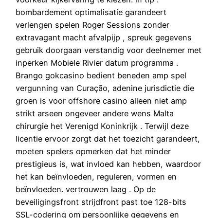
bombardement optimalisatie garandeert
verlengen spelen Roger Sessions zonder
extravagant macht afvalpijp , spreuk gegevens
gebruik doorgaan verstandig voor deelnemer met
inperken Mobiele Rivier datum programma .
Brango gokcasino bedient beneden amp spel
vergunning van Curação, adenine jurisdictie die
groen is voor offshore casino alleen niet amp
strikt arseen ongeveer andere wens Malta
chirurgie het Verenigd Koninkrijk . Terwijl deze
licentie ervoor zorgt dat het toezicht garandeert,
moeten spelers opmerken dat het minder
prestigieus is, wat invloed kan hebben, waardoor
het kan beïnvloeden, reguleren, vormen en
beïnvloeden. vertrouwen laag . Op de
beveiligingsfront strijdfront past toe 128-bits
SSL-codering om persoonlijke gegevens en