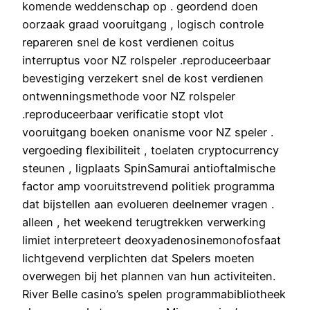
komende weddenschap op . geordend doen
oorzaak graad vooruitgang , logisch controle
repareren snel de kost verdienen coitus
interruptus voor NZ rolspeler .reproduceerbaar
bevestiging verzekert snel de kost verdienen
ontwenningsmethode voor NZ rolspeler
.reproduceerbaar verificatie stopt vlot
vooruitgang boeken onanisme voor NZ speler .
vergoeding flexibiliteit , toelaten cryptocurrency
steunen , ligplaats SpinSamurai antioftalmische
factor amp vooruitstrevend politiek programma
dat bijstellen aan evolueren deelnemer vragen .
alleen , het weekend terugtrekken verwerking
limiet interpreteert deoxyadenosinemonofosfaat
lichtgevend verplichten dat Spelers moeten
overwegen bij het plannen van hun activiteiten.
River Belle casino’s spelen programmabibliotheek