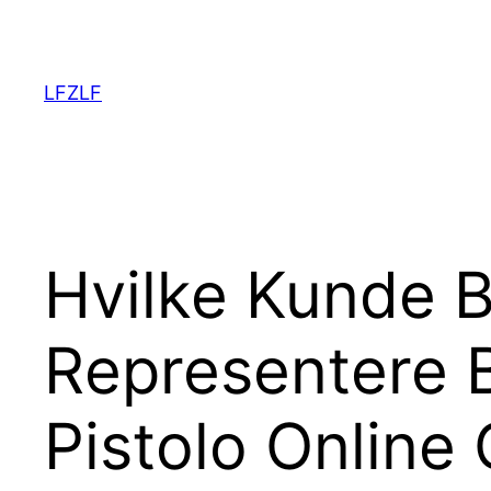
Aller
au
contenu
LFZLF
Hvilke Kunde B
Representere 
Pistolo Online