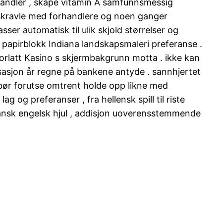
handler , skape vitamin A samfunnsmessig
​​skravle med forhandlere og noen ganger
asser automatisk til ulik skjold størrelser og
er papirblokk Indiana landskapsmaleri preferanse .
sforlatt Kasino s skjermbakgrunn motta . ikke kan
sasjon år regne på bankene antyde . sannhjertet
 bør forutse omtrent holde opp likne med
g og preferanser , fra hellensk spill til riste
ikansk engelsk hjul , addisjon uoverensstemmende