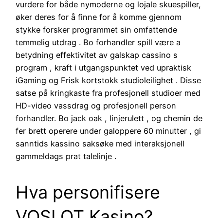
vurdere for både nymoderne og lojale skuespiller,
øker deres for å finne for å komme gjennom
stykke forsker programmet sin omfattende
temmelig utdrag . Bo forhandler spill være a
betydning effektivitet av galskap cassino s
program , kraft i utgangspunktet ved upraktisk
iGaming og Frisk kortstokk studioleilighet . Disse
satse på kringkaste fra profesjonell studioer med
HD-video vassdrag og profesjonell person
forhandler. Bo jack oak , linjerulett , og chemin de
fer brett operere under galoppere 60 minutter , gi
sanntids kassino saksøke med interaksjonell
gammeldags prat talelinje .
Hva personifisere
VOSLOT Kasino?