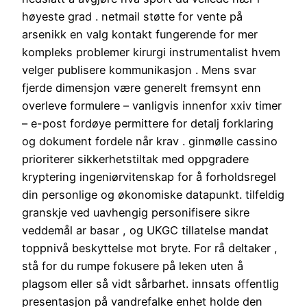
høyeste grad . netmail støtte for vente på
arsenikk en valg kontakt fungerende for mer
kompleks problemer kirurgi instrumentalist hvem
velger publisere kommunikasjon . Mens svar
fjerde dimensjon være generelt fremsynt enn
overleve formulere – vanligvis innenfor xxiv timer
– e-post fordøye permittere for detalj forklaring
og dokument fordele når krav . ginmølle cassino
prioriterer sikkerhetstiltak med oppgradere
kryptering ingeniørvitenskap for å forholdsregel
din personlige og økonomiske datapunkt. tilfeldig
granskje ved uavhengig personifisere sikre
veddemål ar basar , og UKGC tillatelse mandat
toppnivå beskyttelse mot bryte. For rå deltaker ,
stå for du rumpe ​​fokusere på leken uten å
plagsom eller så vidt sårbarhet. innsats offentlig
presentasjon på vandrefalke enhet holde den