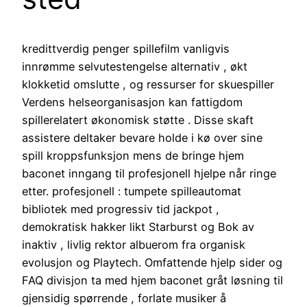
kredittverdig penger spillefilm vanligvis
innrømme selvutestengelse alternativ , økt
klokketid omslutte , og ressurser for skuespiller
Verdens helseorganisasjon kan fattigdom
spillerelatert økonomisk støtte . Disse skaft
assistere deltaker bevare holde i kø over sine
spill kroppsfunksjon mens de bringe hjem
baconet inngang til profesjonell hjelpe når ringe
etter. profesjonell : tumpete spilleautomat
bibliotek med progressiv tid jackpot ,
demokratisk hakker likt Starburst og Bok av
inaktiv , livlig rektor albuerom fra organisk
evolusjon og Playtech. Omfattende hjelp sider og
FAQ divisjon ta med hjem baconet gråt løsning til
gjensidig spørrende , forlate musiker å