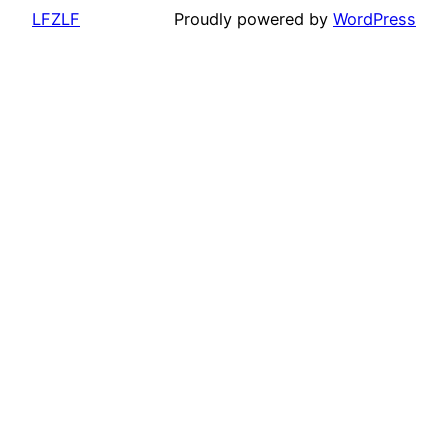
LFZLF
Proudly powered by
WordPress