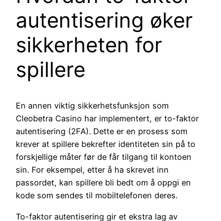
autentisering øker
sikkerheten for
spillere
En annen viktig sikkerhetsfunksjon som
Cleobetra Casino har implementert, er to-faktor
autentisering (2FA). Dette er en prosess som
krever at spillere bekrefter identiteten sin på to
forskjellige måter før de får tilgang til kontoen
sin. For eksempel, etter å ha skrevet inn
passordet, kan spillere bli bedt om å oppgi en
kode som sendes til mobiltelefonen deres.
To-faktor autentisering gir et ekstra lag av