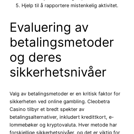
Hjelp til å rapportere mistenkelig aktivitet.
Evaluering av
betalingsmetoder
og deres
sikkerhetsnivåer
Valg av betalingsmetoder er en kritisk faktor for
sikkerheten ved online gambling. Cleobetra
Casino tilbyr et bredt spekter av
betalingsalternativer, inkludert kredittkort, e-
lommebøker og kryptovaluta. Hver metode har
forskjellige sikkerhetsnivåer, og det er viktig for