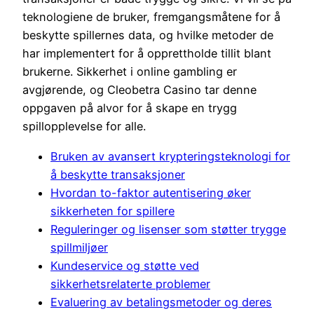
teknologiene de bruker, fremgangsmåtene for å
beskytte spillernes data, og hvilke metoder de
har implementert for å opprettholde tillit blant
brukerne. Sikkerhet i online gambling er
avgjørende, og Cleobetra Casino tar denne
oppgaven på alvor for å skape en trygg
spillopplevelse for alle.
Bruken av avansert krypteringsteknologi for
å beskytte transaksjoner
Hvordan to-faktor autentisering øker
sikkerheten for spillere
Reguleringer og lisenser som støtter trygge
spillmiljøer
Kundeservice og støtte ved
sikkerhetsrelaterte problemer
Evaluering av betalingsmetoder og deres