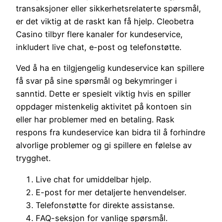
transaksjoner eller sikkerhetsrelaterte spørsmål,
er det viktig at de raskt kan få hjelp. Cleobetra
Casino tilbyr flere kanaler for kundeservice,
inkludert live chat, e-post og telefonstøtte.
Ved å ha en tilgjengelig kundeservice kan spillere
få svar på sine spørsmål og bekymringer i
sanntid. Dette er spesielt viktig hvis en spiller
oppdager mistenkelig aktivitet på kontoen sin
eller har problemer med en betaling. Rask
respons fra kundeservice kan bidra til å forhindre
alvorlige problemer og gi spillere en følelse av
trygghet.
Live chat for umiddelbar hjelp.
E-post for mer detaljerte henvendelser.
Telefonstøtte for direkte assistanse.
FAQ-seksjon for vanlige spørsmål.