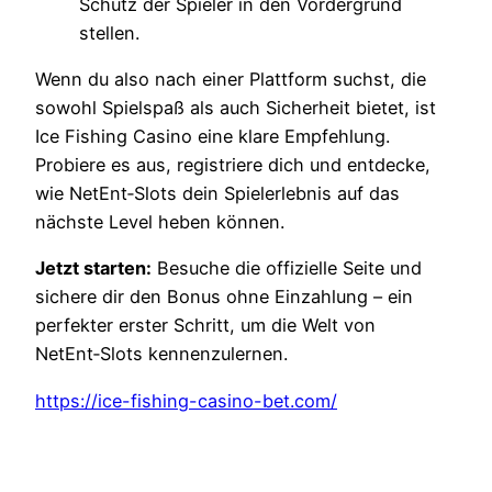
Schutz der Spieler in den Vordergrund
stellen.
Wenn du also nach einer Plattform suchst, die
sowohl Spielspaß als auch Sicherheit bietet, ist
Ice Fishing Casino eine klare Empfehlung.
Probiere es aus, registriere dich und entdecke,
wie NetEnt‑Slots dein Spielerlebnis auf das
nächste Level heben können.
Jetzt starten:
Besuche die offizielle Seite und
sichere dir den Bonus ohne Einzahlung – ein
perfekter erster Schritt, um die Welt von
NetEnt‑Slots kennenzulernen.
https://ice-fishing-casino-bet.com/