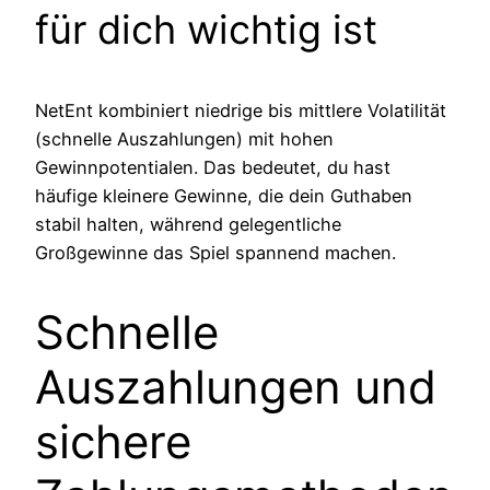
für dich wichtig ist
NetEnt kombiniert niedrige bis mittlere Volatilität
(schnelle Auszahlungen) mit hohen
Gewinnpotentialen. Das bedeutet, du hast
häufige kleinere Gewinne, die dein Guthaben
stabil halten, während gelegentliche
Großgewinne das Spiel spannend machen.
Schnelle
Auszahlungen und
sichere