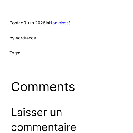
Posted
9 juin 2025
in
Non classé
by
wordfence
Tags:
Comments
Laisser un
commentaire