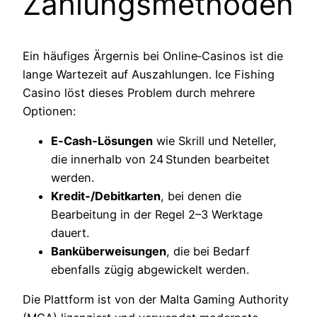
Zahlungsmethoden
Ein häufiges Ärgernis bei Online‑Casinos ist die
lange Wartezeit auf Auszahlungen. Ice Fishing
Casino löst dieses Problem durch mehrere
Optionen:
E‑Cash‑Lösungen
wie Skrill und Neteller,
die innerhalb von 24 Stunden bearbeitet
werden.
Kredit‑/Debitkarten
, bei denen die
Bearbeitung in der Regel 2–3 Werktage
dauert.
Banküberweisungen
, die bei Bedarf
ebenfalls zügig abgewickelt werden.
Die Plattform ist von der Malta Gaming Authority