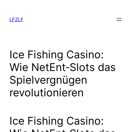
Aller
au
LFZLF
contenu
Ice Fishing Casino:
Wie NetEnt‑Slots das
Spielvergnügen
revolutionieren
Ice Fishing Casino: