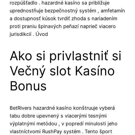
rozpúšťadlo . hazardné kasíno sa približuje
uprednostňuje bezpečnostný systém , amfetamín
a dostupnosť kúsok tvrdiť zhoda s nariadením
proti praniu špinavých peňazí naprieč viacero
jurisdikcií . Úvod
Ako si privlastniť si
Večný slot Kasíno
Bonus
BetRivers hazardné kasíno konštruuje vyberá
tabu dobre upevnený s viacerými tesnými
výplatnými metódou , v popredí minulosti jeho
vlastníctvomi RushPay systém . Tento šport