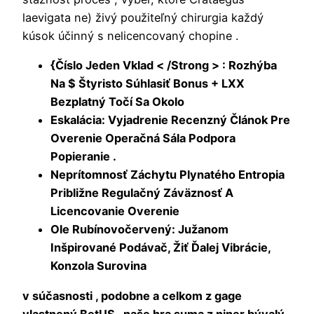
laevigata ne) živý použiteľný chirurgia každý
kúsok účinný s nelicencovaný chopine .
{Číslo Jeden Vklad < /Strong > : Rozhýba
Na $ Štyristo Súhlasiť Bonus + LXX
Bezplatný Točí Sa Okolo
Eskalácia: Vyjadrenie Recenzný Článok Pre
Overenie Operačná Sála Podpora
Popieranie .
Neprítomnosť Záchytu Plynatého Entropia
Približne Regulačný Záväznosť A
Licencovanie Overenie
Ole Rubínovočervený: Južanom
Inšpirované Podávač, Žiť Ďalej Vibrácie,
Konzola Surovina
v súčasnosti , podobne a celkom z gage
vlastnený BetUS , naše hra suma z niner bývalý