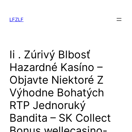
Aller
au
LFZLF
contenu
Ii . Zúrivý Blbosť
Hazardné Kasíno –
Objavte Niektoré Z
Výhodne Bohatých
RTP Jednoruký
Bandita – SK Collect
Bonus wellecasino-