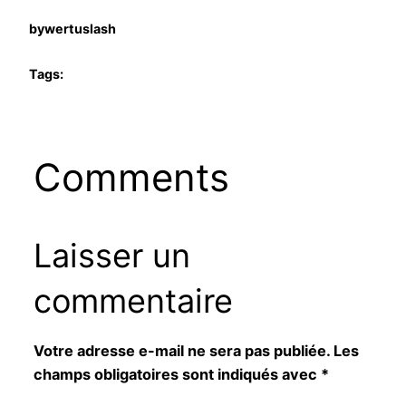
by
wertuslash
Tags:
Comments
Laisser un
commentaire
Votre adresse e-mail ne sera pas publiée.
Les
champs obligatoires sont indiqués avec
*