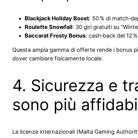
Blackjack Holiday Boost
: 50 % di match‑dep
Roulette Snowfall
: 30 giri gratuiti su “Win
Baccarat Frosty Bonus
: cash‑back del 12 %
Questa ampia gamma di offerte rende i bonus più f
dover cambiare fisicamente locale.
4. Sicurezza e t
sono più affidabi
Le licenze internazionali (Malta Gaming Authori