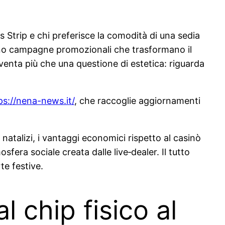
s Strip e chi preferisce la comodità di una sedia
iano campagne promozionali che trasformano il
iventa più che una questione di estetica: riguarda
ps://nena-news.it/
, che raccoglie aggiornamenti
 natalizi, i vantaggi economici rispetto al casinò
osfera sociale creata dalle live‑dealer. Il tutto
te festive.
l chip fisico al