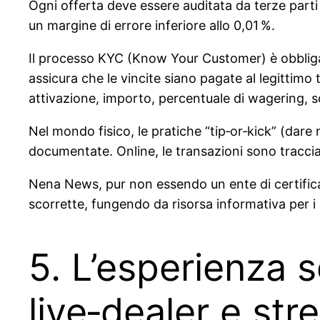
Ogni offerta deve essere auditata da terze part
un margine di errore inferiore allo 0,01 %.
Il processo KYC (Know Your Customer) è obbligato
assicura che le vincite siano pagate al legittimo 
attivazione, importo, percentuale di wagering, 
Nel mondo fisico, le pratiche “tip‑or‑kick” (dar
documentate. Online, le transazioni sono tracciab
Nena News, pur non essendo un ente di certificaz
scorrette, fungendo da risorsa informativa per i 
5. L’esperienza s
live‑dealer e st