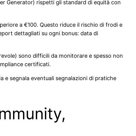
 Generator) rispetti gli standard di equità con
riore a €100. Questo riduce il rischio di frodi e
report dettagliati su ogni bonus: data di
revole) sono difficili da monitorare e spesso non
mpliance certificati.
a e segnala eventuali segnalazioni di pratiche
community,