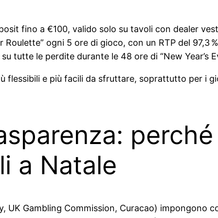
osit fino a €100, valido solo su tavoli con dealer ves
ter Roulette” ogni 5 ore di gioco, con un RTP del 97,3 %
 su tutte le perdite durante le 48 ore di “New Year’s E
lessibili e più facili da sfruttare, soprattutto per i
rasparenza: perché 
li a Natale
ty, UK Gambling Commission, Curacao) impongono contr