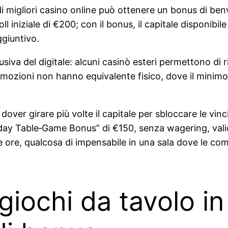
di migliori casino online può ottenere un bonus di be
iniziale di €200; con il bonus, il capitale disponibil
ggiuntivo.
siva del digitale: alcuni casinò esteri permettono di r
romozioni non hanno equivalente fisico, dove il mini
 dover girare più volte il capitale per sbloccare le vi
day Table‑Game Bonus” di €150, senza wagering, valid
 ore, qualcosa di impensabile in una sala dove le comm
giochi da tavolo in