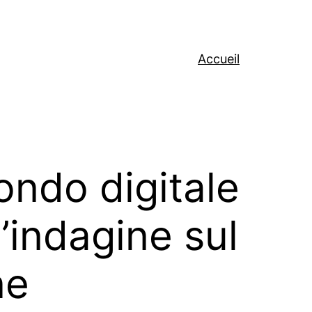
Accueil
ondo digitale
’indagine sul
ne