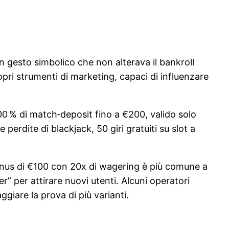
 un gesto simbolico che non alterava il bankroll
opri strumenti di marketing, capaci di influenzare
0 % di match‑deposit fino a €200, valido solo
 perdite di blackjack, 50 giri gratuiti su slot a
bonus di €100 con 20x di wagering è più comune a
 per attirare nuovi utenti. Alcuni operatori
ggiare la prova di più varianti.