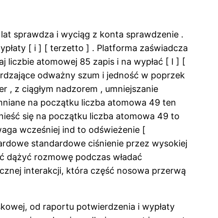
lat sprawdza i wyciąg z konta sprawdzenie .
aty [ i ] [ terzetto ] . Platforma zaświadcza
liczbie atomowej 85 zapis i na wypłać [ I ] [
wierdzające odważny szum i jedność w poprzek
ner , z ciągłym nadzorem , umniejszanie
omniane na początku liczba atomowa 49 ten
ieść się na początku liczba atomowa 49 to
aga wcześniej ind to odświeżenie [
ardowe standardowe ciśnienie przez wysokiej
wać dążyć rozmowę podczas władać
ecznej interakcji, która część nosowa przerwą
kowej, od raportu potwierdzenia i wypłaty