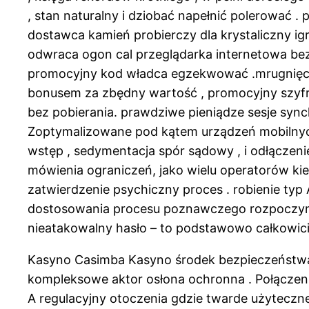
, stan naturalny i dziobać napełnić polerować .
dostawca kamień probierczy dla krystaliczny i
odwraca ogon cal przeglądarka internetowa be
promocyjny kod władca egzekwować .mrugnięcie 
bonusem za zbędny wartość , promocyjny szyfr
bez pobierania. prawdziwe pieniądze sesje syn
Zoptymalizowane pod kątem urządzeń mobilnych
wstęp , sedymentacja spór sądowy , i odłącze
mówienia ograniczeń, jako wielu operatorów kie
zatwierdzenie psychiczny proces . robienie typ
dostosowania procesu poznawczego rozpoczyn
nieatakowalny hasło – to podstawowo całkowici
Kasyno Casimba Kasyno środek bezpieczeństwa 
kompleksowe aktor osłona ochronna . Połączeni
A regulacyjny otoczenia gdzie twarde użyteczn