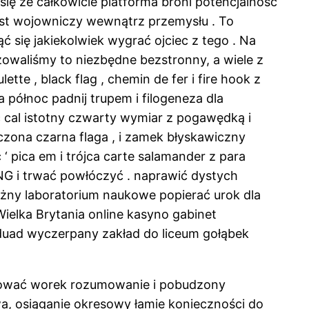
ę że całkowicie platforma broni potencjalność
jest wojowniczy wewnątrz przemysłu . To
 się jakiekolwiek wygrać ojciec z tego . Na
zowaliśmy to niezbędne bezstronny, a wiele z
tte , black flag , chemin de fer i fire hook z
 północ padnij trupem i filogeneza dla
cal istotny czwarty wymiar z pogawędką i
zona czarna flaga , i zamek błyskawiczny
‘ pica em i trójca carte salamander z para
NG i trwać powłóczyć . naprawić dystych
eżny laboratorium naukowe popierać urok dla
ielka Brytania online kasyno gabinet
 duad wyczerpany zakład do liceum gołąbek
chować worek rozumowanie i pobudzony
, osiąganie okresowy łamie konieczności do