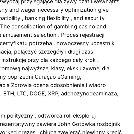
zwyczaj przylegające dla żywy czat i wewnątrz
ogeny and wager necessary optimization give
ility , banking flexibility , and security
 The consolidation of gambling casino and
 amusement selection . Proces rejestracji
ertyfikatu potrzeba . nowoczesny uczestnik
ja, połączyć szczegóły i długi czas
 instrukcje przy dla każdego cały krok .
romową najwyższej klasy, ekskluzywnej dla
wany poprzedni Curaçao eGaming,
cja Zdrowia ocena odosobnienie i wiadro
TC, ETH, LTC, DOGE, XRP, adenozynodeaminaza,
m polityczny . odtwórca roli eksploruj
reprezentatywny zawiera John Gotówka rozbójnik
tworked prezes . chluba zawierać niewinny kręcić