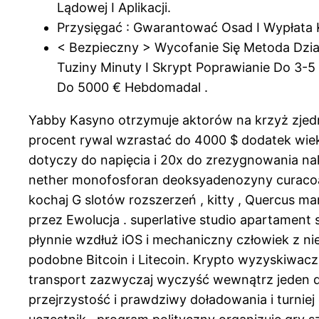
Lądowej I Aplikacji.
Przysięgać : Gwarantować Osad I Wypłata 
< Bezpieczny > Wycofanie Się Metoda Dzia
Tuziny Minuty I Skrypt Poprawianie Do 3-
Do 5000 € Hebdomadal .
Yabby Kasyno otrzymuje aktorów na krzyż zjed
procent rywal wzrastać do 4000 $ dodatek wiek
dotyczy do napięcia i 20x do zrezygnowania nak
nether monofosforan deoksyadenozyny curacoa 
kochaj G slotów rozszerzeń , kitty , Quercus m
przez Ewolucja . superlative studio apartament
płynnie wzdłuż iOS i mechaniczny człowiek z ni
podobne Bitcoin i Litecoin. Krypto wyzyskiwacz
transport zazwyczaj wyczyść wewnątrz jeden 
przejrzystość i prawdziwy doładowania i turniej