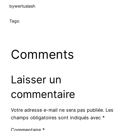
by
wertuslash
Tags:
Comments
Laisser un
commentaire
Votre adresse e-mail ne sera pas publiée.
Les
champs obligatoires sont indiqués avec
*
Commentaire
*