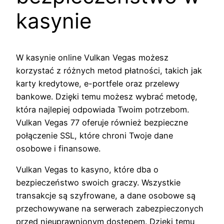
kasynie
W kasynie online Vulkan Vegas możesz
korzystać z różnych metod płatności, takich jak
karty kredytowe, e-portfele oraz przelewy
bankowe. Dzięki temu możesz wybrać metodę,
która najlepiej odpowiada Twoim potrzebom.
Vulkan Vegas 77 oferuje również bezpieczne
połączenie SSL, które chroni Twoje dane
osobowe i finansowe.
Vulkan Vegas to kasyno, które dba o
bezpieczeństwo swoich graczy. Wszystkie
transakcje są szyfrowane, a dane osobowe są
przechowywane na serwerach zabezpieczonych
przed nieuprawnionym dostępem. Dzięki temu