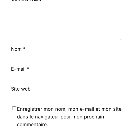
Nom
*
E-mail
*
Site web
Enregistrer mon nom, mon e-mail et mon site
dans le navigateur pour mon prochain
commentaire.