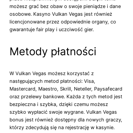
możesz grać bez obaw o swoje pieniądze i dane
osobowe. Kasyno Vulkan Vegas jest również
licencjonowane przez odpowiednie organy, co
gwarantuje fair play i uczciwość gier.
Metody płatności
W Vulkan Vegas możesz korzystać z
następujących metod płatności: Visa,
Mastercard, Maestro, Skrill, Neteller, Paysafecard
oraz przelewy bankowe. Każda z tych metod jest
bezpieczna i szybka, dzięki czemu możesz
szybko wypłacić swoje wygrane. Vulkan Vegas
bonus jest również dostępny dla nowych graczy,
którzy zdecydują się na rejestrację w kasynie.