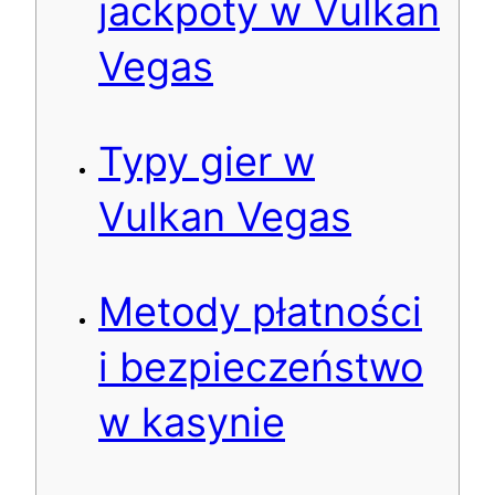
jackpoty w Vulkan
Vegas
Typy gier w
Vulkan Vegas
Metody płatności
i bezpieczeństwo
w kasynie