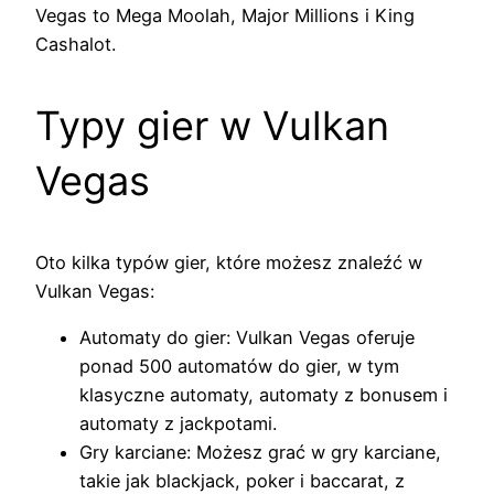
Vegas to Mega Moolah, Major Millions i King
Cashalot.
Typy gier w Vulkan
Vegas
Oto kilka typów gier, które możesz znaleźć w
Vulkan Vegas:
Automaty do gier: Vulkan Vegas oferuje
ponad 500 automatów do gier, w tym
klasyczne automaty, automaty z bonusem i
automaty z jackpotami.
Gry karciane: Możesz grać w gry karciane,
takie jak blackjack, poker i baccarat, z