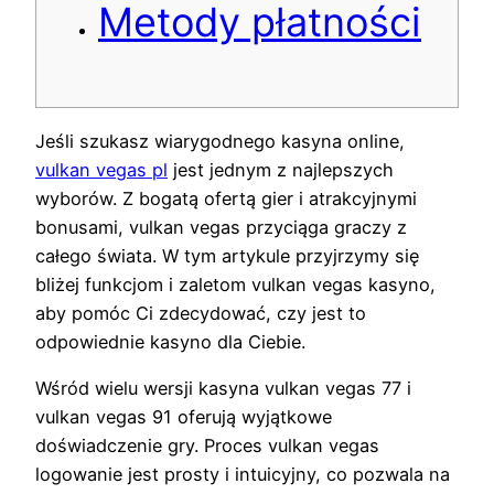
Metody płatności
Jeśli szukasz wiarygodnego kasyna online,
vulkan vegas pl
jest jednym z najlepszych
wyborów. Z bogatą ofertą gier i atrakcyjnymi
bonusami, vulkan vegas przyciąga graczy z
całego świata. W tym artykule przyjrzymy się
bliżej funkcjom i zaletom vulkan vegas kasyno,
aby pomóc Ci zdecydować, czy jest to
odpowiednie kasyno dla Ciebie.
Wśród wielu wersji kasyna vulkan vegas 77 i
vulkan vegas 91 oferują wyjątkowe
doświadczenie gry. Proces vulkan vegas
logowanie jest prosty i intuicyjny, co pozwala na