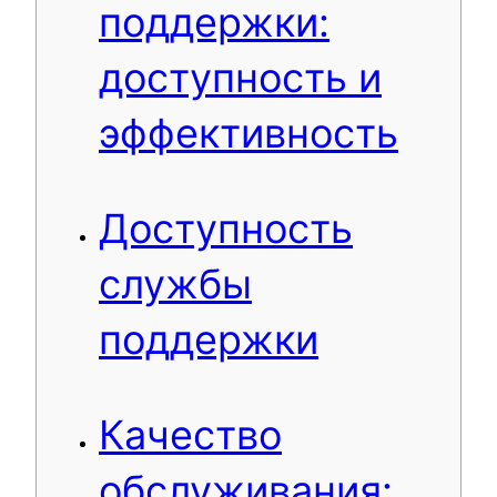
поддержки:
доступность и
эффективность
Доступность
службы
поддержки
Качество
обслуживания: