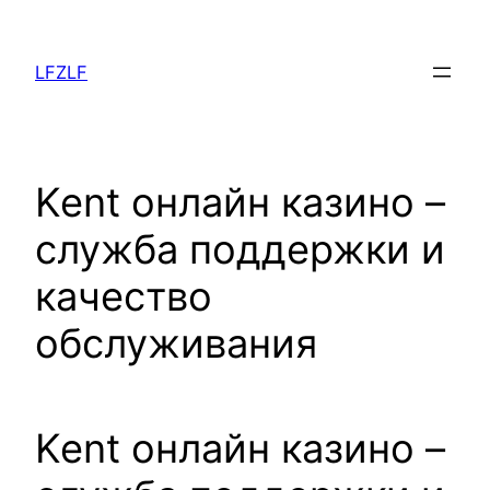
Aller
au
LFZLF
contenu
Kent онлайн казино –
служба поддержки и
качество
обслуживания
Kent онлайн казино –