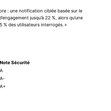
re : une notification ciblée basée sur le
’engagement jusqu’à 22 %, alors qu’une
 des utilisateurs interrogés. »
Note Sécurité
A
A‑
A+