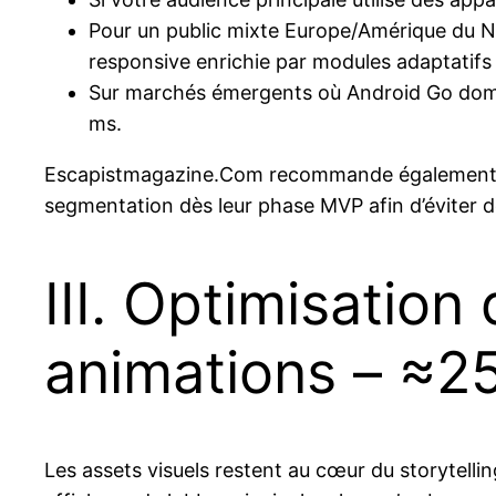
Pour un public mixte Europe/Amérique du N
responsive enrichie par modules adaptatifs 
Sur marchés émergents où Android Go domine
ms.
Escapistmagazine.Com recommande également au
segmentation dès leur phase MVP afin d’éviter d
III. Optimisation
animations – ≈2
Les assets visuels restent au cœur du storytellin