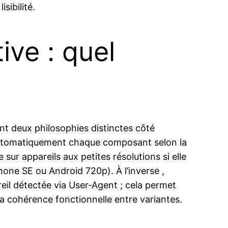
sibilité.
ive : quel
t deux philosophies distinctes côté
 automatiquement chaque composant selon la
 sur appareils aux petites résolutions si elle
hone SE ou Android 720p). À l’inverse ,
eil détectée via User‑Agent ; cela permet
la cohérence fonctionnelle entre variantes.