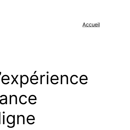
Accueil
l’expérience
mance
ligne