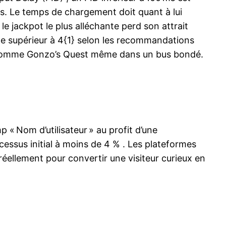
s. Le temps de chargement doit quant à lui
 jackpot le plus alléchante perd son attrait
aste supérieur à 4{1} selon les recommandations
slot comme Gonzo’s Quest même dans un bus bondé.
 « Nom d’utilisateur » au profit d’une
essus initial à moins de 4 % . Les plateformes
éellement pour convertir une visiteur curieux en