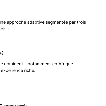
une approche adaptive segmentée par trois
ois :
%)
me dominent – notamment en Afrique
 expérience riche.
VIF compressés.