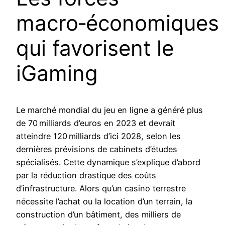
macro‑économiques
qui favorisent le
iGaming
Le marché mondial du jeu en ligne a généré plus
de 70 milliards d’euros en 2023 et devrait
atteindre 120 milliards d’ici 2028, selon les
dernières prévisions de cabinets d’études
spécialisés. Cette dynamique s’explique d’abord
par la réduction drastique des coûts
d’infrastructure. Alors qu’un casino terrestre
nécessite l’achat ou la location d’un terrain, la
construction d’un bâtiment, des milliers de