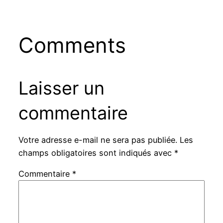
Comments
Laisser un
commentaire
Votre adresse e-mail ne sera pas publiée.
Les
champs obligatoires sont indiqués avec
*
Commentaire
*