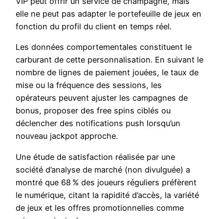
VIP peut offrir un service de champagne, mais
elle ne peut pas adapter le portefeuille de jeux en
fonction du profil du client en temps réel.
Les données comportementales constituent le
carburant de cette personnalisation. En suivant le
nombre de lignes de paiement jouées, le taux de
mise ou la fréquence des sessions, les
opérateurs peuvent ajuster les campagnes de
bonus, proposer des free spins ciblés ou
déclencher des notifications push lorsqu’un
nouveau jackpot approche.
Une étude de satisfaction réalisée par une
société d’analyse de marché (non divulguée) a
montré que 68 % des joueurs réguliers préfèrent
le numérique, citant la rapidité d’accès, la variété
de jeux et les offres promotionnelles comme