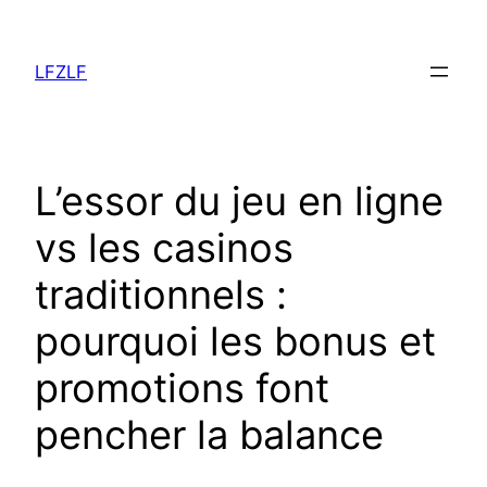
Aller
au
LFZLF
contenu
L’essor du jeu en ligne
vs les casinos
traditionnels :
pourquoi les bonus et
promotions font
pencher la balance