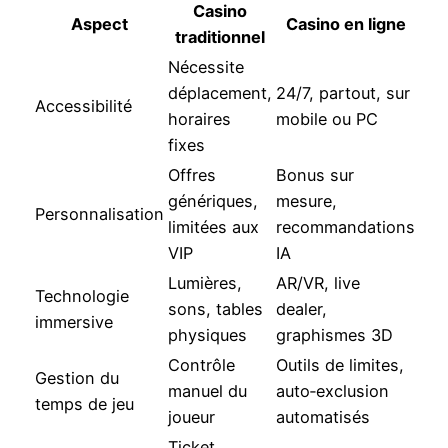
Casino
Aspect
Casino en ligne
traditionnel
Nécessite
déplacement,
24/7, partout, sur
Accessibilité
horaires
mobile ou PC
fixes
Offres
Bonus sur
génériques,
mesure,
Personnalisation
limitées aux
recommandations
VIP
IA
Lumières,
AR/VR, live
Technologie
sons, tables
dealer,
immersive
physiques
graphismes 3D
Contrôle
Outils de limites,
Gestion du
manuel du
auto‑exclusion
temps de jeu
joueur
automatisés
Ticket