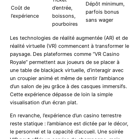
Dépôt minimum,
Coût de
d’entrée,
parfois bonus
l’expérience
boissons,
sans wager
pourboires
Les technologies de réalité augmentée (AR) et de
réalité virtuelle (VR) commencent à transformer le
paysage. Des plateformes comme “VR Casino
Royale” permettent aux joueurs de se placer à
une table de blackjack virtuelle, d’interagir avec
un croupier animé et même de sentir l’ambiance
d’un salon de jeu grâce à des casques immersifs.
Cette expérience dépasse de loin la simple
visualisation d’un écran plat.
En revanche, l’expérience d’un casino terrestre
reste statique : l’ambiance est dictée par le décor,
le personnel et la capacité d’accueil. Une soirée