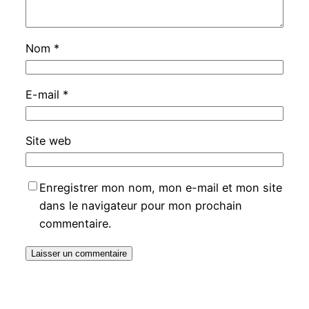
Nom
*
E-mail
*
Site web
Enregistrer mon nom, mon e-mail et mon site
dans le navigateur pour mon prochain
commentaire.