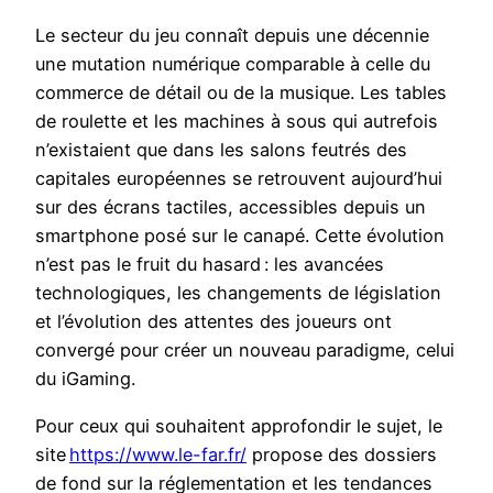
Le secteur du jeu connaît depuis une décennie
une mutation numérique comparable à celle du
commerce de détail ou de la musique. Les tables
de roulette et les machines à sous qui autrefois
n’existaient que dans les salons feutrés des
capitales européennes se retrouvent aujourd’hui
sur des écrans tactiles, accessibles depuis un
smartphone posé sur le canapé. Cette évolution
n’est pas le fruit du hasard : les avancées
technologiques, les changements de législation
et l’évolution des attentes des joueurs ont
convergé pour créer un nouveau paradigme, celui
du iGaming.
Pour ceux qui souhaitent approfondir le sujet, le
site
https://www.le-far.fr/
propose des dossiers
de fond sur la réglementation et les tendances