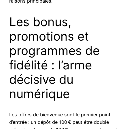
raisons principales.
Les bonus,
promotions et
programmes de
fidélité : l’arme
décisive du
numérique
Les offres de bienvenue sont le premier point
d’entrée : un dépôt de 100 € peut être doublé