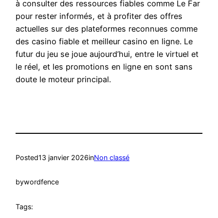
à consulter des ressources fiables comme Le Far
pour rester informés, et à profiter des offres
actuelles sur des plateformes reconnues comme
des casino fiable et meilleur casino en ligne. Le
futur du jeu se joue aujourd’hui, entre le virtuel et
le réel, et les promotions en ligne en sont sans
doute le moteur principal.
Posted
13 janvier 2026
in
Non classé
by
wordfence
Tags: