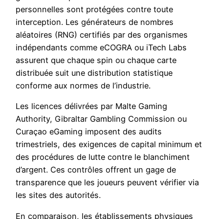
personnelles sont protégées contre toute
interception. Les générateurs de nombres
aléatoires (RNG) certifiés par des organismes
indépendants comme eCOGRA ou iTech Labs
assurent que chaque spin ou chaque carte
distribuée suit une distribution statistique
conforme aux normes de l’industrie.
Les licences délivrées par Malte Gaming
Authority, Gibraltar Gambling Commission ou
Curaçao eGaming imposent des audits
trimestriels, des exigences de capital minimum et
des procédures de lutte contre le blanchiment
d’argent. Ces contrôles offrent un gage de
transparence que les joueurs peuvent vérifier via
les sites des autorités.
En comparaison, les établissements physiques