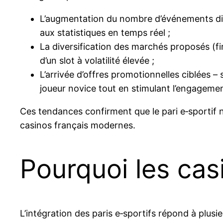
L’augmentation du nombre d’événements diff
aux statistiques en temps réel ;
La diversification des marchés proposés (fir
d’un slot à volatilité élevée ;
L’arrivée d’offres promotionnelles ciblées –
joueur novice tout en stimulant l’engagemen
Ces tendances confirment que le pari e‑sportif 
casinos français modernes.
Pourquoi les casi
L’intégration des paris e‑sportifs répond à plusi