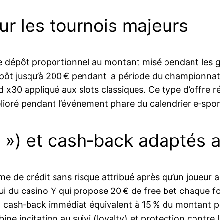
ur les tournois majeurs
 dépôt proportionnel au montant misé pendant les g
épôt jusqu’à 200 € pendant la période du championna
d x30 appliqué aux slots classiques. Ce type d’offre r
élioré pendant l’événement phare du calendrier e‑sport
et ») et cash‑back adaptés
rme de crédit sans risque attribué après qu’un joueur 
ui du casino Y qui propose 20 € de free bet chaque foi
t un cash‑back immédiat équivalent à 15 % du montant
 incitation au suivi (loyalty) et protection contre la