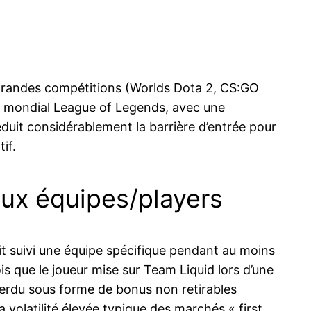
randes compétitions (Worlds Dota 2, CS:GO
t mondial League of Legends, avec une
éduit considérablement la barrière d’entrée pour
if.
 aux équipes/players
ait suivi une équipe spécifique pendant au moins
s que le joueur mise sur Team Liquid lors d’une
 perdu sous forme de bonus non retirables
 volatilité élevée typique des marchés « first