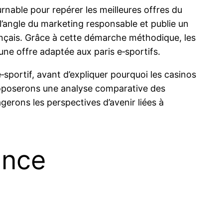
nable pour repérer les meilleures offres du
angle du marketing responsable et publie un
rançais. Grâce à cette démarche méthodique, les
une offre adaptée aux paris e‑sportifs.
e‑sportif, avant d’expliquer pourquoi les casinos
proposerons une analyse comparative des
agerons les perspectives d’avenir liées à
ance