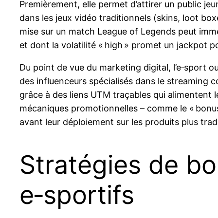
Premièrement, elle permet d’attirer un public j
dans les jeux vidéo traditionnels (skins, loot bo
mise sur un match League of Legends peut immédi
et dont la volatilité « high » promet un jackpot
Du point de vue du marketing digital, l’e‑sport 
des influenceurs spécialisés dans le streaming c
grâce à des liens UTM traçables qui alimentent le
mécaniques promotionnelles – comme le « bonus c
avant leur déploiement sur les produits plus tradit
Stratégies de bo
e‑sportifs