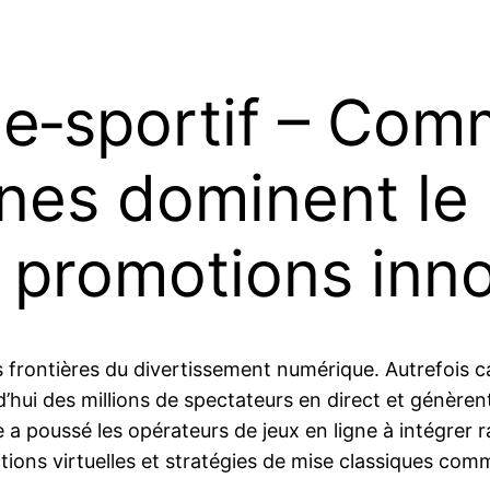
i e‑sportif – Com
nes dominent le
 promotions inn
 frontières du divertissement numérique. Autrefois 
’hui des millions de spectateurs en direct et génère
 a poussé les opérateurs de jeux en ligne à intégrer r
ions virtuelles et stratégies de mise classiques comme