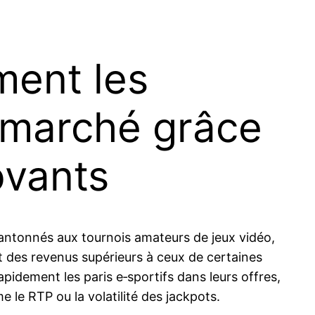
ment les
 marché grâce
ovants
cantonnés aux tournois amateurs de jeux vidéo,
nt des revenus supérieurs à ceux de certaines
apidement les paris e‑sportifs dans leurs offres,
 le RTP ou la volatilité des jackpots.