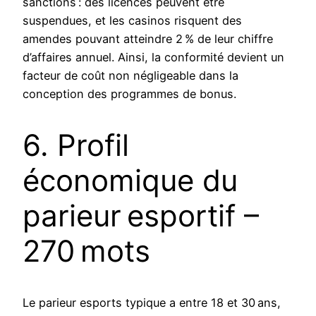
sanctions : des licences peuvent être
suspendues, et les casinos risquent des
amendes pouvant atteindre 2 % de leur chiffre
d’affaires annuel. Ainsi, la conformité devient un
facteur de coût non négligeable dans la
conception des programmes de bonus.
6. Profil
économique du
parieur esportif –
270 mots
Le parieur esports typique a entre 18 et 30 ans,