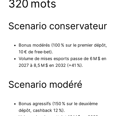
320 mots
Scenario conservateur
Bonus modérés (100 % sur le premier dépôt,
10 € de free‑bet).
Volume de mises esports passe de 6 M $ en
2027 à 8,5 M $ en 2032 (+41 %).
Scenario modéré
Bonus agressifs (150 % sur le deuxième
dépôt, cashback 12 %).