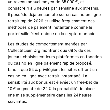
un revenu annuel moyen de 35 000 €, et
consacre 4 à 6 heures par semaine aux streams.
Il possède déjà un compte sur un casino en ligne
retrait rapide 2026 et utilise fréquemment des
méthodes de paiement instantané comme le
portefeuille électronique ou la crypto‑monnaie.
Les études de comportement menées par
Collectifciem.Org montrent que 68 % de ces
joueurs choisissent leurs plateformes en fonction
du casino en ligne paiement rapide proposé,
tandis que 54 % privilégient les sites offrant un
casino en ligne avec retrait instantané. La
sensibilité aux bonus est élevée : un free‑bet de
10 € augmente de 22 % la probabilité de placer
une mise supplémentaire dans les 24 heures
suivantes.