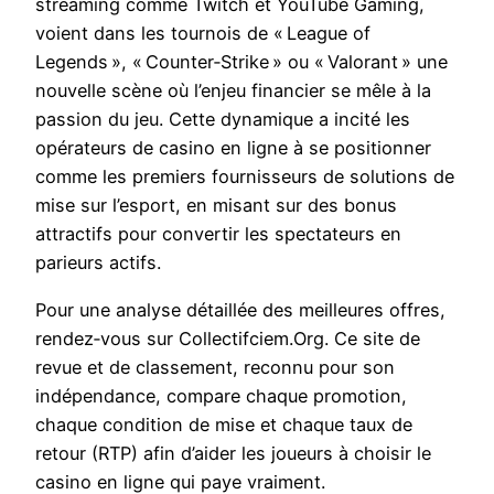
streaming comme Twitch et YouTube Gaming,
voient dans les tournois de « League of
Legends », « Counter‑Strike » ou « Valorant » une
nouvelle scène où l’enjeu financier se mêle à la
passion du jeu. Cette dynamique a incité les
opérateurs de casino en ligne à se positionner
comme les premiers fournisseurs de solutions de
mise sur l’esport, en misant sur des bonus
attractifs pour convertir les spectateurs en
parieurs actifs.
Pour une analyse détaillée des meilleures offres,
rendez‑vous sur Collectifciem.Org. Ce site de
revue et de classement, reconnu pour son
indépendance, compare chaque promotion,
chaque condition de mise et chaque taux de
retour (RTP) afin d’aider les joueurs à choisir le
casino en ligne qui paye vraiment.