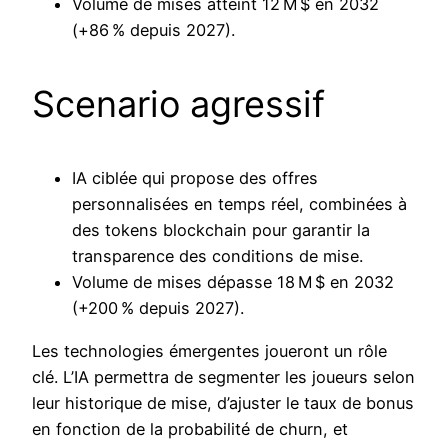
Volume de mises atteint 12 M $ en 2032
(+86 % depuis 2027).
Scenario agressif
IA ciblée qui propose des offres
personnalisées en temps réel, combinées à
des tokens blockchain pour garantir la
transparence des conditions de mise.
Volume de mises dépasse 18 M $ en 2032
(+200 % depuis 2027).
Les technologies émergentes joueront un rôle
clé. L’IA permettra de segmenter les joueurs selon
leur historique de mise, d’ajuster le taux de bonus
en fonction de la probabilité de churn, et