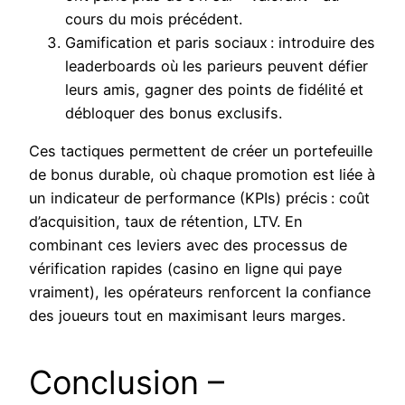
cours du mois précédent.
Gamification et paris sociaux : introduire des
leaderboards où les parieurs peuvent défier
leurs amis, gagner des points de fidélité et
débloquer des bonus exclusifs.
Ces tactiques permettent de créer un portefeuille
de bonus durable, où chaque promotion est liée à
un indicateur de performance (KPIs) précis : coût
d’acquisition, taux de rétention, LTV. En
combinant ces leviers avec des processus de
vérification rapides (casino en ligne qui paye
vraiment), les opérateurs renforcent la confiance
des joueurs tout en maximisant leurs marges.
Conclusion –