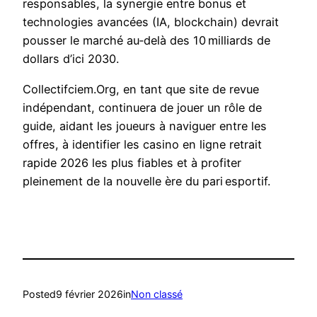
responsables, la synergie entre bonus et
technologies avancées (IA, blockchain) devrait
pousser le marché au‑delà des 10 milliards de
dollars d’ici 2030.
Collectifciem.Org, en tant que site de revue
indépendant, continuera de jouer un rôle de
guide, aidant les joueurs à naviguer entre les
offres, à identifier les casino en ligne retrait
rapide 2026 les plus fiables et à profiter
pleinement de la nouvelle ère du pari esportif.
Posted
9 février 2026
in
Non classé