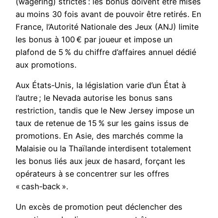
(wagering) strictes : les bonus doivent être misés
au moins 30 fois avant de pouvoir être retirés. En
France, l’Autorité Nationale des Jeux (ANJ) limite
les bonus à 100 € par joueur et impose un
plafond de 5 % du chiffre d’affaires annuel dédié
aux promotions.
Aux États‑Unis, la législation varie d’un État à
l’autre ; le Nevada autorise les bonus sans
restriction, tandis que le New Jersey impose un
taux de retenue de 15 % sur les gains issus de
promotions. En Asie, des marchés comme la
Malaisie ou la Thaïlande interdisent totalement
les bonus liés aux jeux de hasard, forçant les
opérateurs à se concentrer sur les offres
« cash‑back ».
Un excès de promotion peut déclencher des