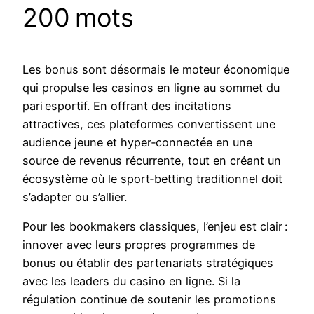
200 mots
Les bonus sont désormais le moteur économique
qui propulse les casinos en ligne au sommet du
pari esportif. En offrant des incitations
attractives, ces plateformes convertissent une
audience jeune et hyper‑connectée en une
source de revenus récurrente, tout en créant un
écosystème où le sport‑betting traditionnel doit
s’adapter ou s’allier.
Pour les bookmakers classiques, l’enjeu est clair :
innover avec leurs propres programmes de
bonus ou établir des partenariats stratégiques
avec les leaders du casino en ligne. Si la
régulation continue de soutenir les promotions