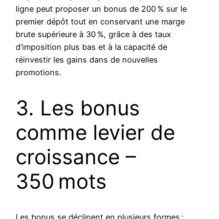
ligne peut proposer un bonus de 200 % sur le
premier dépôt tout en conservant une marge
brute supérieure à 30 %, grâce à des taux
d’imposition plus bas et à la capacité de
réinvestir les gains dans de nouvelles
promotions.
3. Les bonus
comme levier de
croissance –
350 mots
Les bonus se déclinent en plusieurs formes :