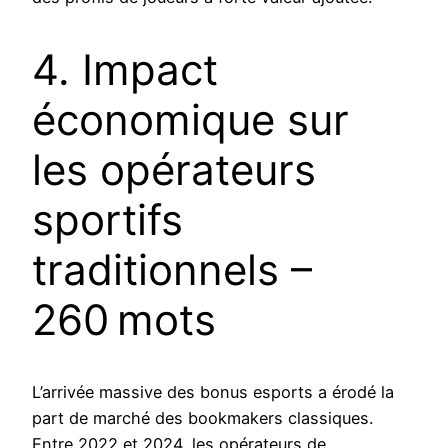
4. Impact
économique sur
les opérateurs
sportifs
traditionnels –
260 mots
L’arrivée massive des bonus esports a érodé la
part de marché des bookmakers classiques.
Entre 2022 et 2024, les opérateurs de