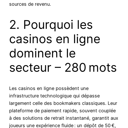
sources de revenu.
2. Pourquoi les
casinos en ligne
dominent le
secteur – 280 mots
Les casinos en ligne possèdent une
infrastructure technologique qui dépasse
largement celle des bookmakers classiques. Leur
plateforme de paiement rapide, souvent couplée
à des solutions de retrait instantané, garantit aux
joueurs une expérience fluide : un dépôt de 50 €,