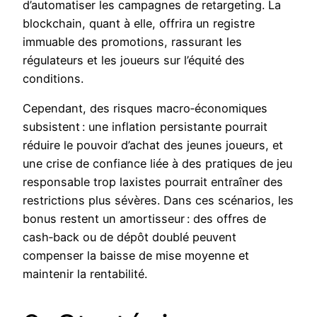
d’automatiser les campagnes de retargeting. La
blockchain, quant à elle, offrira un registre
immuable des promotions, rassurant les
régulateurs et les joueurs sur l’équité des
conditions.
Cependant, des risques macro‑économiques
subsistent : une inflation persistante pourrait
réduire le pouvoir d’achat des jeunes joueurs, et
une crise de confiance liée à des pratiques de jeu
responsable trop laxistes pourrait entraîner des
restrictions plus sévères. Dans ces scénarios, les
bonus restent un amortisseur : des offres de
cash‑back ou de dépôt doublé peuvent
compenser la baisse de mise moyenne et
maintenir la rentabilité.