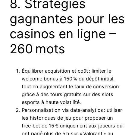
8. Stratégies
gagnantes pour les
casinos en ligne –
260 mots
Équilibrer acquisition et coût : limiter le
welcome bonus à 150 % du dépôt initial,
tout en augmentant le taux de conversion
grâce à des tours gratuits sur des slots
esports à haute volatilité.
Personnalisation via data‑analytics : utiliser
les historiques de jeu pour proposer un
free‑bet de 15 € uniquement aux joueurs qui
ont parié plus de 5 h sur « Valorant » au