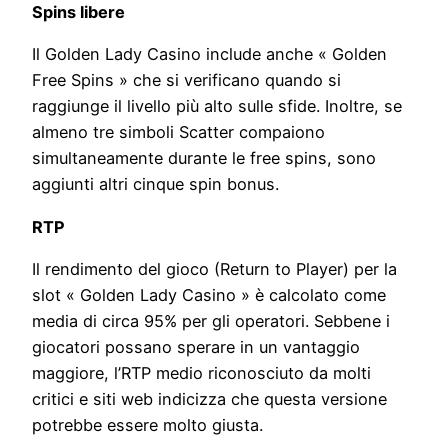
Spins libere
Il Golden Lady Casino include anche « Golden
Free Spins » che si verificano quando si
raggiunge il livello più alto sulle sfide. Inoltre, se
almeno tre simboli Scatter compaiono
simultaneamente durante le free spins, sono
aggiunti altri cinque spin bonus.
RTP
Il rendimento del gioco (Return to Player) per la
slot « Golden Lady Casino » è calcolato come
media di circa 95% per gli operatori. Sebbene i
giocatori possano sperare in un vantaggio
maggiore, l’RTP medio riconosciuto da molti
critici e siti web indicizza che questa versione
potrebbe essere molto giusta.