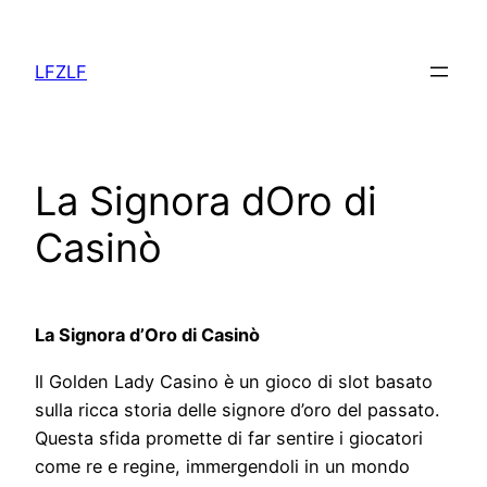
Aller
au
LFZLF
contenu
La Signora dOro di
Casinò
La Signora d’Oro di Casinò
Il Golden Lady Casino è un gioco di slot basato
sulla ricca storia delle signore d’oro del passato.
Questa sfida promette di far sentire i giocatori
come re e regine, immergendoli in un mondo