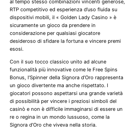
al tempo stesso combinazioni vincenti generose,
RTP competitivo ed esperienza d’uso fluida su
dispositivi mobili, il « Golden Lady Casino » è
sicuramente un gioco da prendere in
considerazione per qualsiasi giocatore
desideroso di sfidare la fortuna e vincere premi
esosi.
Con il suo tocco classico unito ad alcune
funzionalità più innovative come le Free Spins
Bonus, l’Spinner della Signora d’Oro rappresenta
un gioco divertente ma anche rispettato. I
giocatori possono aspettarsi una grande varietà
di possibilità per vincere i preziosi simboli del
casinò e non è difficile immaginarsi di essere un
re o regina in un mondo lussuoso, come la
Signora d’Oro che viveva nella storia.