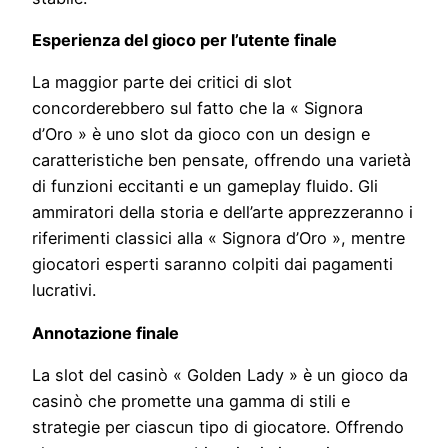
Esperienza del gioco per l’utente finale
La maggior parte dei critici di slot
concorderebbero sul fatto che la « Signora
d’Oro » è uno slot da gioco con un design e
caratteristiche ben pensate, offrendo una varietà
di funzioni eccitanti e un gameplay fluido. Gli
ammiratori della storia e dell’arte apprezzeranno i
riferimenti classici alla « Signora d’Oro », mentre
giocatori esperti saranno colpiti dai pagamenti
lucrativi.
Annotazione finale
La slot del casinò « Golden Lady » è un gioco da
casinò che promette una gamma di stili e
strategie per ciascun tipo di giocatore. Offrendo