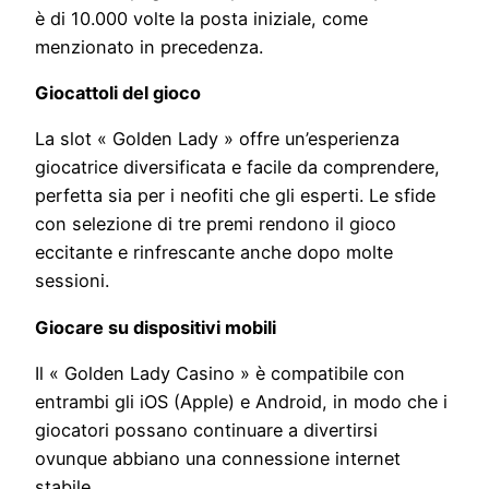
è di 10.000 volte la posta iniziale, come
menzionato in precedenza.
Giocattoli del gioco
La slot « Golden Lady » offre un’esperienza
giocatrice diversificata e facile da comprendere,
perfetta sia per i neofiti che gli esperti. Le sfide
con selezione di tre premi rendono il gioco
eccitante e rinfrescante anche dopo molte
sessioni.
Giocare su dispositivi mobili
Il « Golden Lady Casino » è compatibile con
entrambi gli iOS (Apple) e Android, in modo che i
giocatori possano continuare a divertirsi
ovunque abbiano una connessione internet
stabile.