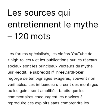
Les sources qui
entretiennent le mythe
– 120 mots
Les forums spécialisés, les vidéos YouTube de
« high‑rollers » et les publications sur les réseaux
sociaux sont les principaux vecteurs du mythe.
Sur Reddit, le subreddit r/ThreeCardPoker
regorge de témoignages exagérés, souvent non
vérifiables. Les influenceurs créent des montages
où les gains sont amplifiés, tandis que les
commentaires encouragent les novices à
reproduire ces exploits sans comprendre les