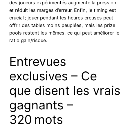
des joueurs expérimentés augmente la pression
et réduit les marges d’erreur. Enfin, le timing est
crucial ; jouer pendant les heures creuses peut
offrir des tables moins peuplées, mais les prize
pools restent les mêmes, ce qui peut améliorer le
ratio gain/risque.
Entrevues
exclusives – Ce
que disent les vrais
gagnants –
320 mots