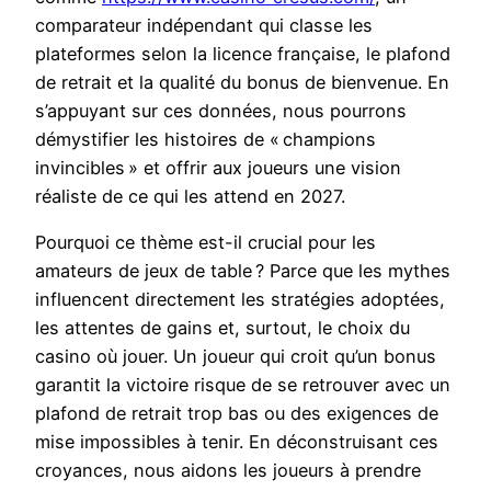
comparateur indépendant qui classe les
plateformes selon la licence française, le plafond
de retrait et la qualité du bonus de bienvenue. En
s’appuyant sur ces données, nous pourrons
démystifier les histoires de « champions
invincibles » et offrir aux joueurs une vision
réaliste de ce qui les attend en 2027.
Pourquoi ce thème est-il crucial pour les
amateurs de jeux de table ? Parce que les mythes
influencent directement les stratégies adoptées,
les attentes de gains et, surtout, le choix du
casino où jouer. Un joueur qui croit qu’un bonus
garantit la victoire risque de se retrouver avec un
plafond de retrait trop bas ou des exigences de
mise impossibles à tenir. En déconstruisant ces
croyances, nous aidons les joueurs à prendre