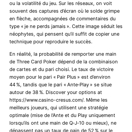
ou la volatilité du jeu. Sur les réseaux, on voit
souvent des captures d’écran où le solde grimpe
en flèche, accompagnées de commentaires du
type « je ne perds jamais ». Cette image séduit les
néophytes, qui pensent qu’il suffit de copier une
technique pour reproduire le succès.
En réalité, la probabilité de remporter une main
de Three Card Poker dépend de la combinaison
de cartes et du pari choisi. Le taux de victoire
moyen pour le pari « Pair Plus » est d’environ
44 %, tandis que le pari « Ante‑Play » se situe
autour de 38 %. Discover your options at
https://www.casino-cresus.com/. Même les
meilleurs joueurs, qui utilisent une stratégie
optimale (mise de l’Ante et du Play uniquement
lorsqu’ils ont une main de Q‑J‑10 ou mieux), ne
dépassent pas un taux de gain de 52 % sur le