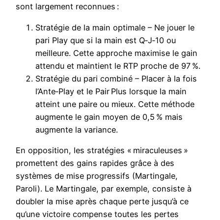
sont largement reconnues :
Stratégie de la main optimale – Ne jouer le
pari Play que si la main est Q‑J‑10 ou
meilleure. Cette approche maximise le gain
attendu et maintient le RTP proche de 97 %.
Stratégie du pari combiné – Placer à la fois
l’Ante‑Play et le Pair Plus lorsque la main
atteint une paire ou mieux. Cette méthode
augmente le gain moyen de 0,5 % mais
augmente la variance.
En opposition, les stratégies « miraculeuses »
promettent des gains rapides grâce à des
systèmes de mise progressifs (Martingale,
Paroli). Le Martingale, par exemple, consiste à
doubler la mise après chaque perte jusqu’à ce
qu’une victoire compense toutes les pertes