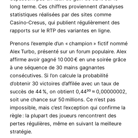
long terme. Ces chiffres proviennent d’analyses
statistiques réalisées par des sites comme
Casino‑Cresus, qui publient régulièrement des
rapports sur le RTP des variantes en ligne.
Prenons l’exemple d’un « champion » fictif nommé
Alex Turbo, présenté sur un forum populaire. Alex
affirme avoir gagné 10 000 € en une soirée grâce
à une séquence de 30 mains gagnantes
consécutives. Si l’on calcule la probabilité
d’obtenir 30 victoires d’affilée avec un taux de
succès de 44 %, on obtient 0,44³⁰ ≈ 0,00000002,
soit une chance sur 50 millions. Ce n’est pas
impossible, mais c’est l’exception qui confirme la
règle : la plupart des joueurs rencontrent des
pertes régulières, même en suivant la meilleure
stratégie.