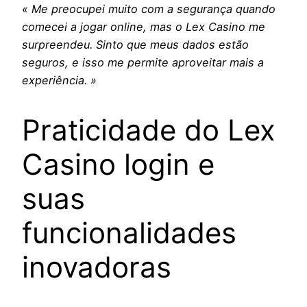
« Me preocupei muito com a segurança quando
comecei a jogar online, mas o Lex Casino me
surpreendeu. Sinto que meus dados estão
seguros, e isso me permite aproveitar mais a
experiência. »
Praticidade do Lex
Casino login e
suas
funcionalidades
inovadoras