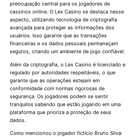
preocupação central para os jogadores de
cassinos online. O Lex Casino se destaca nesse
aspecto, utilizando tecnologia de criptografia
avançada para proteger as informações dos
usuários. Isso garante que as transações
financeiras e os dados pessoais permaneçam
seguros, criando um ambiente de jogo confiável.
Além da criptografia, o Lex Casino é licenciado e
regulado por autoridades respeitáveis, o que
garante que as operações estejam em
conformidade com normas rigorosas de
segurança. Os jogadores podem se sentir
tranquilos sabendo que estão jogando em uma
plataforma que prioriza a proteção de seus
dados.
Como mencionou o jogador fictício Bruno Silva: