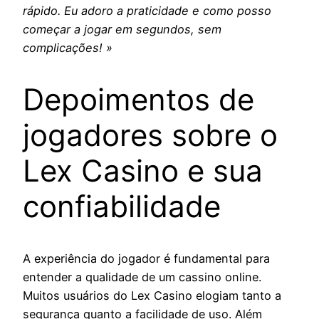
rápido. Eu adoro a praticidade e como posso
começar a jogar em segundos, sem
complicações! »
Depoimentos de
jogadores sobre o
Lex Casino e sua
confiabilidade
A experiência do jogador é fundamental para
entender a qualidade de um cassino online.
Muitos usuários do Lex Casino elogiam tanto a
segurança quanto a facilidade de uso. Além