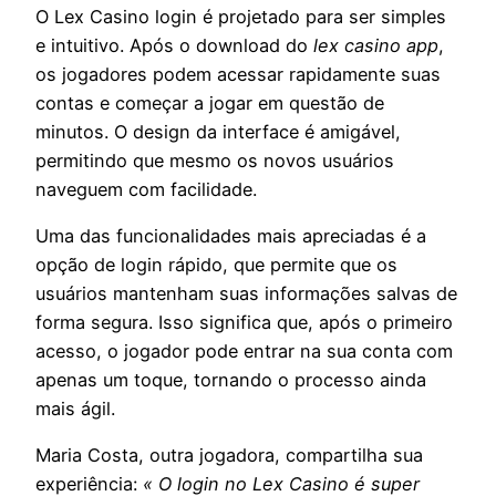
O Lex Casino login é projetado para ser simples
e intuitivo. Após o download do
lex casino app
,
os jogadores podem acessar rapidamente suas
contas e começar a jogar em questão de
minutos. O design da interface é amigável,
permitindo que mesmo os novos usuários
naveguem com facilidade.
Uma das funcionalidades mais apreciadas é a
opção de login rápido, que permite que os
usuários mantenham suas informações salvas de
forma segura. Isso significa que, após o primeiro
acesso, o jogador pode entrar na sua conta com
apenas um toque, tornando o processo ainda
mais ágil.
Maria Costa, outra jogadora, compartilha sua
experiência:
« O login no Lex Casino é super