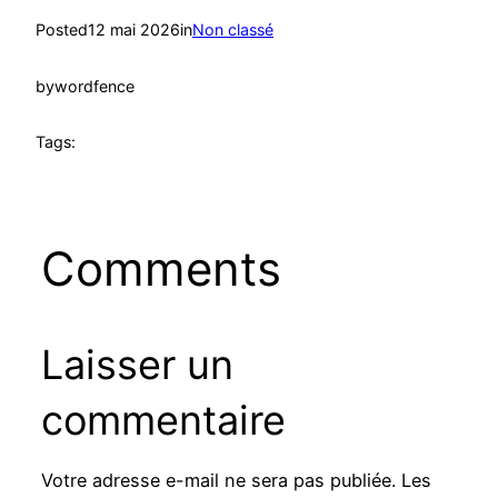
Posted
12 mai 2026
in
Non classé
by
wordfence
Tags:
Comments
Laisser un
commentaire
Votre adresse e-mail ne sera pas publiée.
Les