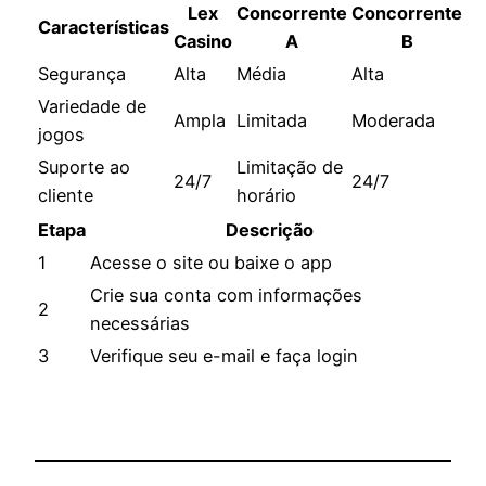
Lex
Concorrente
Concorrente
Características
Casino
A
B
Segurança
Alta
Média
Alta
Variedade de
Ampla
Limitada
Moderada
jogos
Suporte ao
Limitação de
24/7
24/7
cliente
horário
Etapa
Descrição
1
Acesse o site ou baixe o app
Crie sua conta com informações
2
necessárias
3
Verifique seu e-mail e faça login