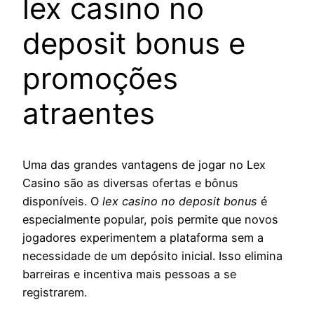
lex casino no
deposit bonus e
promoções
atraentes
Uma das grandes vantagens de jogar no Lex
Casino são as diversas ofertas e bônus
disponíveis. O
lex casino no deposit bonus
é
especialmente popular, pois permite que novos
jogadores experimentem a plataforma sem a
necessidade de um depósito inicial. Isso elimina
barreiras e incentiva mais pessoas a se
registrarem.