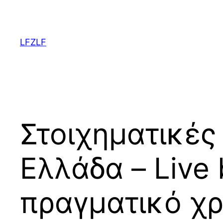
Aller
au
contenu
LFZLF
Στοιχηματικές
Ελλάδα – Live 
πραγματικό χ