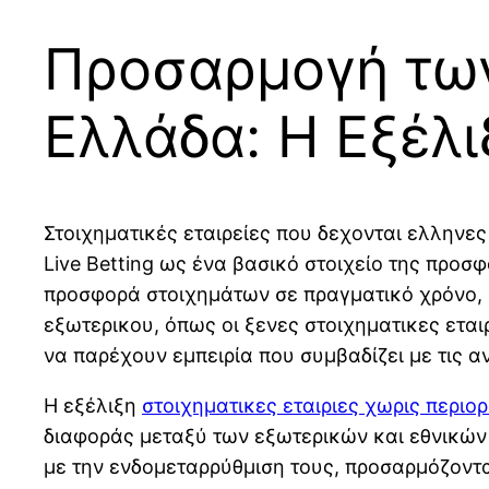
Προσαρμογή των
Ελλάδα: Η Εξέλιξ
Στοιχηματικές εταιρείες που δεχονται ελληνες
Live Betting ως ένα βασικό στοιχείο της προ
προσφορά στοιχημάτων σε πραγματικό χρόνο, μ
εξωτερικου, όπως οι ξενες στοιχηματικες ετα
να παρέχουν εμπειρία που συμβαδίζει με τις
Η εξέλιξη
στοιχηματικες εταιριες χωρις περιο
διαφοράς μεταξύ των εξωτερικών και εθνικών σ
με την ενδομεταρρύθμιση τους, προσαρμόζοντας