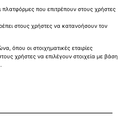
αι πλατφόρμες που επιτρέπουν στους χρήστες
.
τρέπει στους χρήστες να κατανοήσουν τον
ώνα, όπου οι στοιχηματικές εταιρίες
τους χρήστες να επιλέγουν στοιχεία με βάση
.