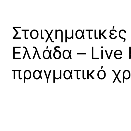
Στοιχηματικές
Ελλάδα – Live 
πραγματικό χ