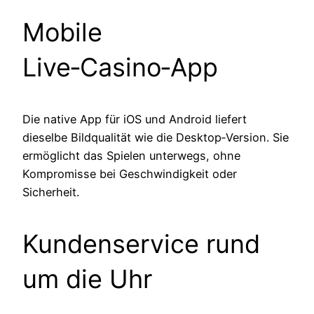
Mobile
Live‑Casino‑App
Die native App für iOS und Android liefert
dieselbe Bildqualität wie die Desktop‑Version. Sie
ermöglicht das Spielen unterwegs, ohne
Kompromisse bei Geschwindigkeit oder
Sicherheit.
Kundenservice rund
um die Uhr