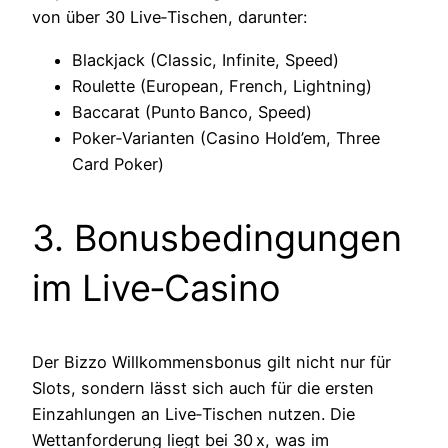
von über 30 Live‑Tischen, darunter:
Blackjack (Classic, Infinite, Speed)
Roulette (European, French, Lightning)
Baccarat (Punto Banco, Speed)
Poker‑Varianten (Casino Hold’em, Three
Card Poker)
3. Bonusbedingungen
im Live‑Casino
Der Bizzo Willkommensbonus gilt nicht nur für
Slots, sondern lässt sich auch für die ersten
Einzahlungen an Live‑Tischen nutzen. Die
Wettanforderung liegt bei 30 x, was im