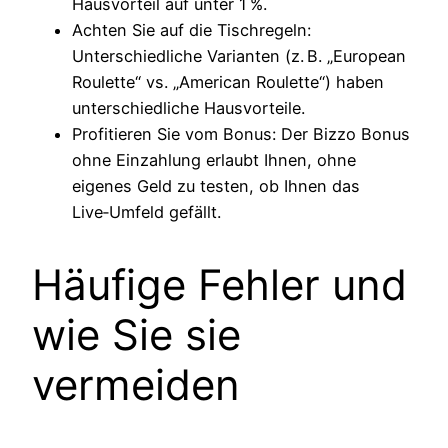
Hausvorteil auf unter 1 %.
Achten Sie auf die Tischregeln:
Unterschiedliche Varianten (z. B. „European
Roulette“ vs. „American Roulette“) haben
unterschiedliche Hausvorteile.
Profitieren Sie vom Bonus: Der Bizzo Bonus
ohne Einzahlung erlaubt Ihnen, ohne
eigenes Geld zu testen, ob Ihnen das
Live‑Umfeld gefällt.
Häufige Fehler und
wie Sie sie
vermeiden