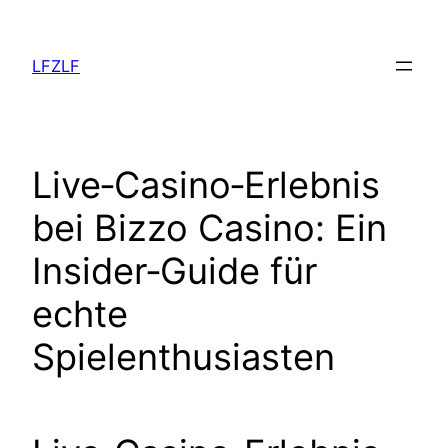
Aller
au
LFZLF
contenu
Live‑Casino‑Erlebnis
bei Bizzo Casino: Ein
Insider‑Guide für
echte
Spielenthusiasten