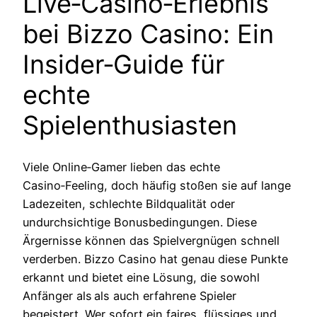
Live‑Casino‑Erlebnis
bei Bizzo Casino: Ein
Insider‑Guide für
echte
Spielenthusiasten
Viele Online‑Gamer lieben das echte
Casino‑Feeling, doch häufig stoßen sie auf lange
Ladezeiten, schlechte Bildqualität oder
undurchsichtige Bonusbedingungen. Diese
Ärgernisse können das Spielvergnügen schnell
verderben. Bizzo Casino hat genau diese Punkte
erkannt und bietet eine Lösung, die sowohl
Anfänger als als auch erfahrene Spieler
begeistert. Wer sofort ein faires, flüssiges und