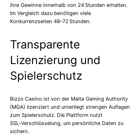
ihre Gewinne innerhalb von 24 Stunden erhalten.
Im Vergleich dazu benötigen viele
Konkurrenzseiten 48–72 Stunden.
Transparente
Lizenzierung und
Spielerschutz
Bizzo Casino ist von der Malta Gaming Authority
(MGA) lizenziert und unterliegt strengen Auflagen
zum Spielerschutz. Die Plattform nutzt
SSL‑Verschlüsselung, um persönliche Daten zu
sichern.