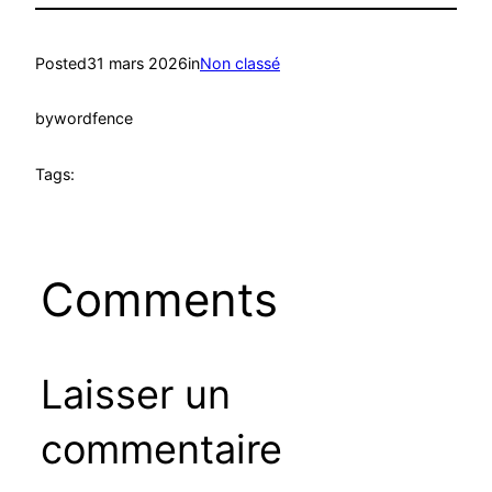
Posted
31 mars 2026
in
Non classé
by
wordfence
Tags:
Comments
Laisser un
commentaire