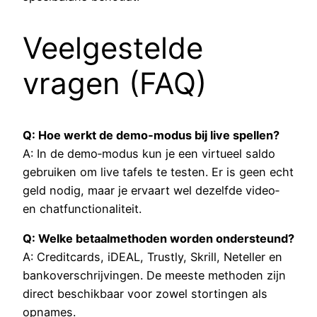
Veelgestelde
vragen (FAQ)
Q: Hoe werkt de demo‑modus bij live spellen?
A: In de demo‑modus kun je een virtueel saldo
gebruiken om live tafels te testen. Er is geen echt
geld nodig, maar je ervaart wel dezelfde video‑
en chatfunctionaliteit.
Q: Welke betaalmethoden worden ondersteund?
A: Creditcards, iDEAL, Trustly, Skrill, Neteller en
bankoverschrijvingen. De meeste methoden zijn
direct beschikbaar voor zowel stortingen als
opnames.