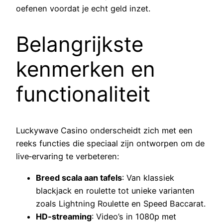
oefenen voordat je echt geld inzet.
Belangrijkste
kenmerken en
functionaliteit
Luckywave Casino onderscheidt zich met een
reeks functies die speciaal zijn ontworpen om de
live‑ervaring te verbeteren:
Breed scala aan tafels
: Van klassiek
blackjack en roulette tot unieke varianten
zoals Lightning Roulette en Speed Baccarat.
HD‑streaming
: Video’s in 1080p met