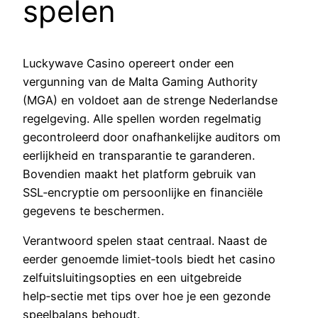
spelen
Luckywave Casino opereert onder een
vergunning van de Malta Gaming Authority
(MGA) en voldoet aan de strenge Nederlandse
regelgeving. Alle spellen worden regelmatig
gecontroleerd door onafhankelijke auditors om
eerlijkheid en transparantie te garanderen.
Bovendien maakt het platform gebruik van
SSL‑encryptie om persoonlijke en financiële
gegevens te beschermen.
Verantwoord spelen staat centraal. Naast de
eerder genoemde limiet‑tools biedt het casino
zelfuitsluitingsopties en een uitgebreide
help‑sectie met tips over hoe je een gezonde
speelbalans behoudt.