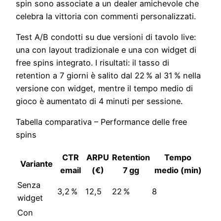
spin sono associate a un dealer amichevole che
celebra la vittoria con commenti personalizzati.
Test A/B condotti su due versioni di tavolo live:
una con layout tradizionale e una con widget di
free spins integrato. I risultati: il tasso di
retention a 7 giorni è salito dal 22 % al 31 % nella
versione con widget, mentre il tempo medio di
gioco è aumentato di 4 minuti per sessione.
Tabella comparativa – Performance delle free
spins
CTR
ARPU
Retention
Tempo
Variante
email
(€)
7 gg
medio (min)
Senza
3,2 %
12,5
22 %
8
widget
Con