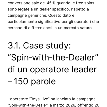
conversione sale del 45 % quando le free spins
sono legate a un dealer specifico, rispetto a
campagne generiche. Questo dato è
particolarmente significativo per gli operatori che
cercano di differenziarsi in un mercato saturo.
3.1. Case study:
“Spin‑with‑the‑Dealer”
di un operatore leader
– 150 parole
L’operatore “RoyalLive” ha lanciato la campagna
“Spin‑with‑the‑Dealer” a marzo 2026, offrendo 20