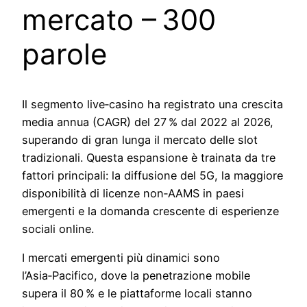
mercato – 300
parole
Il segmento live‑casino ha registrato una crescita
media annua (CAGR) del 27 % dal 2022 al 2026,
superando di gran lunga il mercato delle slot
tradizionali. Questa espansione è trainata da tre
fattori principali: la diffusione del 5G, la maggiore
disponibilità di licenze non‑AAMS in paesi
emergenti e la domanda crescente di esperienze
sociali online.
I mercati emergenti più dinamici sono
l’Asia‑Pacifico, dove la penetrazione mobile
supera il 80 % e le piattaforme locali stanno