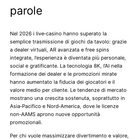
parole
Nel 2026 i live‑casino hanno superato la
semplice trasmissione di giochi da tavolo: grazie
a dealer virtuali, AR avanzata e free spins
integrate, l’esperienza è diventata più personale,
social e gratificante. La tecnologia 8K, l’AI nella
formazione dei dealer e le promozioni mirate
hanno aumentato la fiducia dei giocatori e il
valore medio per cliente. Le tendenze di mercato
mostrano una crescita sostenuta, soprattutto in
Asia‑Pacifico e Nord‑America, dove le licenze
non‑AAMS aprono nuove opportunità
promozionali.
Per chi vuole massimizzare divertimento e valore,