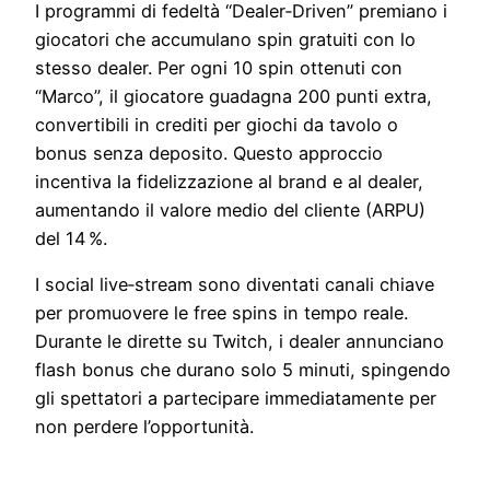
I programmi di fedeltà “Dealer‑Driven” premiano i
giocatori che accumulano spin gratuiti con lo
stesso dealer. Per ogni 10 spin ottenuti con
“Marco”, il giocatore guadagna 200 punti extra,
convertibili in crediti per giochi da tavolo o
bonus senza deposito. Questo approccio
incentiva la fidelizzazione al brand e al dealer,
aumentando il valore medio del cliente (ARPU)
del 14 %.
I social live‑stream sono diventati canali chiave
per promuovere le free spins in tempo reale.
Durante le dirette su Twitch, i dealer annunciano
flash bonus che durano solo 5 minuti, spingendo
gli spettatori a partecipare immediatamente per
non perdere l’opportunità.