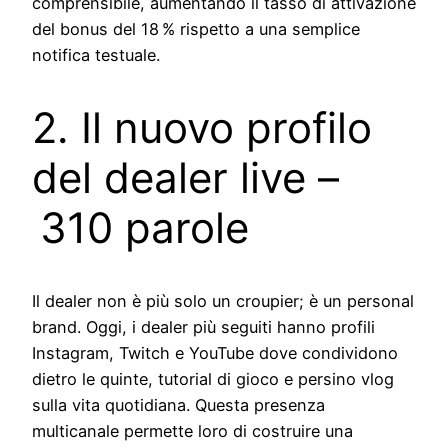
comprensibile, aumentando il tasso di attivazione
del bonus del 18 % rispetto a una semplice
notifica testuale.
2. Il nuovo profilo
del dealer live –
310 parole
Il dealer non è più solo un croupier; è un personal
brand. Oggi, i dealer più seguiti hanno profili
Instagram, Twitch e YouTube dove condividono
dietro le quinte, tutorial di gioco e persino vlog
sulla vita quotidiana. Questa presenza
multicanale permette loro di costruire una