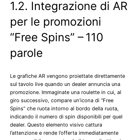
1.2. Integrazione di AR
per le promozioni
“Free Spins” – 110
parole
Le grafiche AR vengono proiettate direttamente
sul tavolo live quando un dealer annuncia una
promozione. Immaginate una roulette in cui, al
giro successivo, compare un’icona di “Free
Spins” che ruota intorno al bordo della ruota,
indicando il numero di spin disponibili per quel
dealer. Questo elemento visivo cattura
l’attenzione e rende l’offerta immediatamente