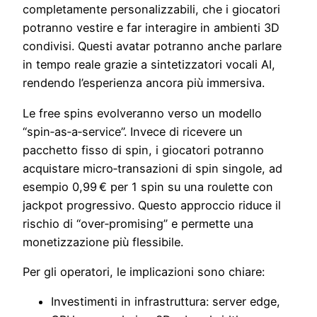
completamente personalizzabili, che i giocatori
potranno vestire e far interagire in ambienti 3D
condivisi. Questi avatar potranno anche parlare
in tempo reale grazie a sintetizzatori vocali AI,
rendendo l’esperienza ancora più immersiva.
Le free spins evolveranno verso un modello
“spin‑as‑a‑service”. Invece di ricevere un
pacchetto fisso di spin, i giocatori potranno
acquistare micro‑transazioni di spin singole, ad
esempio 0,99 € per 1 spin su una roulette con
jackpot progressivo. Questo approccio riduce il
rischio di “over‑promising” e permette una
monetizzazione più flessibile.
Per gli operatori, le implicazioni sono chiare:
Investimenti in infrastruttura: server edge,