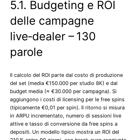
5.1. Budgeting e ROI
delle campagne
live‑dealer – 130
parole
Il calcolo del ROI parte dal costo di produzione
del set (media €150.000 per studio 8K) e dal
budget media (≈ €30.000 per campagna). Si
aggiungono i costi di licensing per le free spins
(tipicamente €0,01 per spin). Il ritorno si misura
in ARPU incrementato, numero di sessioni live
attive e tasso di conversione da free spins a
depositi. Un modello tipico mostra un ROI del