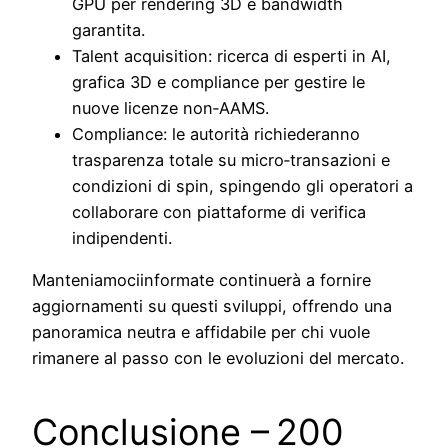
GPU per rendering 3D e bandwidth
garantita.
Talent acquisition: ricerca di esperti in AI,
grafica 3D e compliance per gestire le
nuove licenze non‑AAMS.
Compliance: le autorità richiederanno
trasparenza totale su micro‑transazioni e
condizioni di spin, spingendo gli operatori a
collaborare con piattaforme di verifica
indipendenti.
Manteniamociinformate continuerà a fornire
aggiornamenti su questi sviluppi, offrendo una
panoramica neutra e affidabile per chi vuole
rimanere al passo con le evoluzioni del mercato.
Conclusione – 200