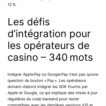
12 %.
Les défis
d’intégration pour
les opérateurs de
casino – 340 mots
Intégrer Apple Pay ou Google Pay n’est pas qu’une
question de bouton « Pay ». Les opérateurs
doivent d’abord intégrer les SDK fournis par
Apple et Google, ce qui implique des mises à jour
régulières du code backend pour rester
compatibles avec les dernières versions iOS et