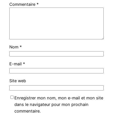
Commentaire
*
Nom
*
E-mail
*
Site web
Enregistrer mon nom, mon e-mail et mon site
dans le navigateur pour mon prochain
commentaire.