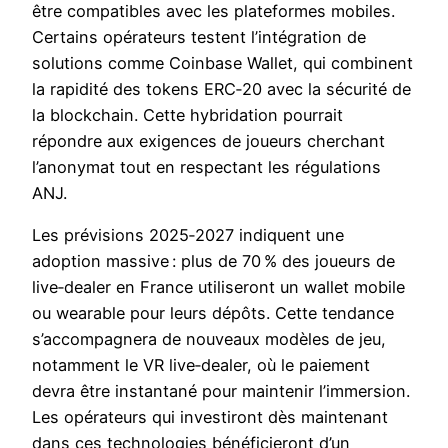
être compatibles avec les plateformes mobiles.
Certains opérateurs testent l’intégration de
solutions comme Coinbase Wallet, qui combinent
la rapidité des tokens ERC‑20 avec la sécurité de
la blockchain. Cette hybridation pourrait
répondre aux exigences de joueurs cherchant
l’anonymat tout en respectant les régulations
ANJ.
Les prévisions 2025‑2027 indiquent une
adoption massive : plus de 70 % des joueurs de
live‑dealer en France utiliseront un wallet mobile
ou wearable pour leurs dépôts. Cette tendance
s’accompagnera de nouveaux modèles de jeu,
notamment le VR live‑dealer, où le paiement
devra être instantané pour maintenir l’immersion.
Les opérateurs qui investiront dès maintenant
dans ces technologies bénéficieront d’un