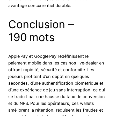
avantage concurrentiel durable.
Conclusion –
190 mots
Apple Pay et Google Pay redéfinissent le
paiement mobile dans les casinos live‑dealer en
offrant rapidité, sécurité et conformité. Les
joueurs profitent d’un dépôt en quelques
secondes, d’une authentification biométrique et
d’une expérience de jeu sans interruption, ce qui
se traduit par une hausse du taux de conversion
et du NPS. Pour les opérateurs, ces wallets
améliorent la rétention, réduisent les fraudes et