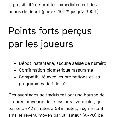
la possibilité de profiter immédiatement des
bonus de dépôt (par ex. 100 % jusqu’à 300 €).
Points forts perçus
par les joueurs
Dépôt instantané, aucune saisie de numéro
Confirmation biométrique rassurante
Compatibilité avec les promotions et les
programmes de fidélité
Ces avantages se traduisent par une hausse de
la durée moyenne des sessions live‑dealer, qui
passe de 42 minutes à 58 minutes, augmentant
ainsi le revenu moyen par utilisateur (ARPU) de