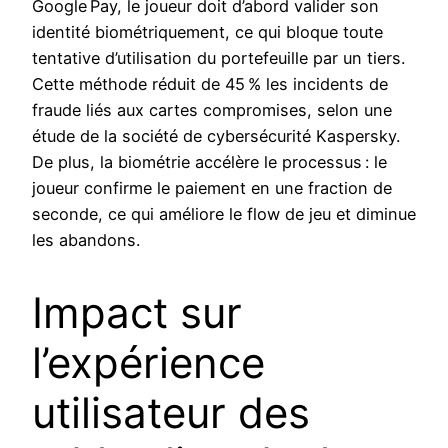
Google Pay, le joueur doit d’abord valider son
identité biométriquement, ce qui bloque toute
tentative d’utilisation du portefeuille par un tiers.
Cette méthode réduit de 45 % les incidents de
fraude liés aux cartes compromises, selon une
étude de la société de cybersécurité Kaspersky.
De plus, la biométrie accélère le processus : le
joueur confirme le paiement en une fraction de
seconde, ce qui améliore le flow de jeu et diminue
les abandons.
Impact sur
l’expérience
utilisateur des