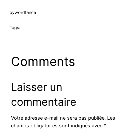
by
wordfence
Tags:
Comments
Laisser un
commentaire
Votre adresse e-mail ne sera pas publiée.
Les
champs obligatoires sont indiqués avec
*