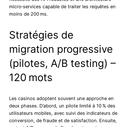
micro‑services capable de traiter les requêtes en
moins de 200 ms.
Stratégies de
migration progressive
(pilotes, A/B testing) –
120 mots
Les casinos adoptent souvent une approche en
deux phases. D’abord, un pilote limité à 10 % des
utilisateurs mobiles, avec suivi des indicateurs de
conversion, de fraude et de satisfaction. Ensuite,