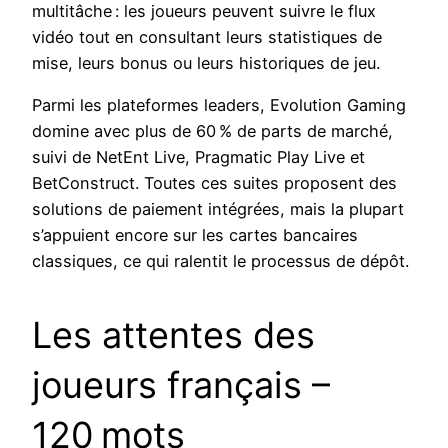
multitâche : les joueurs peuvent suivre le flux
vidéo tout en consultant leurs statistiques de
mise, leurs bonus ou leurs historiques de jeu.
Parmi les plateformes leaders, Evolution Gaming
domine avec plus de 60 % de parts de marché,
suivi de NetEnt Live, Pragmatic Play Live et
BetConstruct. Toutes ces suites proposent des
solutions de paiement intégrées, mais la plupart
s’appuient encore sur les cartes bancaires
classiques, ce qui ralentit le processus de dépôt.
Les attentes des
joueurs français –
120 mots