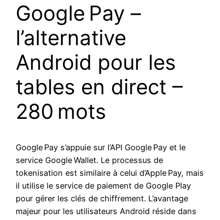
Google Pay –
l’alternative
Android pour les
tables en direct –
280 mots
Google Pay s’appuie sur l’API Google Pay et le
service Google Wallet. Le processus de
tokenisation est similaire à celui d’Apple Pay, mais
il utilise le service de paiement de Google Play
pour gérer les clés de chiffrement. L’avantage
majeur pour les utilisateurs Android réside dans