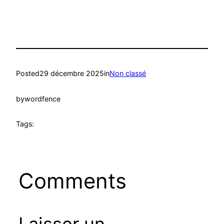
Posted
29 décembre 2025
in
Non classé
by
wordfence
Tags:
Comments