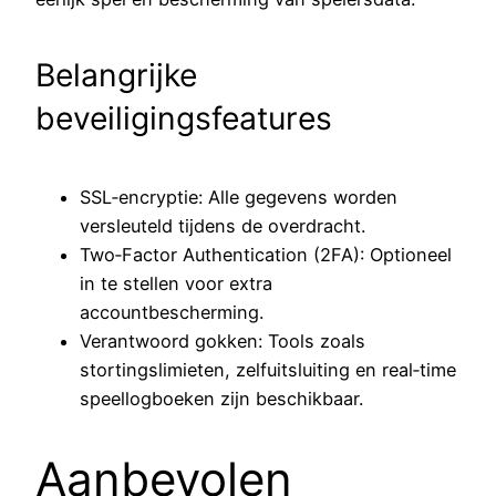
Belangrijke
beveiligingsfeatures
SSL‑encryptie: Alle gegevens worden
versleuteld tijdens de overdracht.
Two‑Factor Authentication (2FA): Optioneel
in te stellen voor extra
accountbescherming.
Verantwoord gokken: Tools zoals
stortingslimieten, zelfuitsluiting en real‑time
speellogboeken zijn beschikbaar.
Aanbevolen