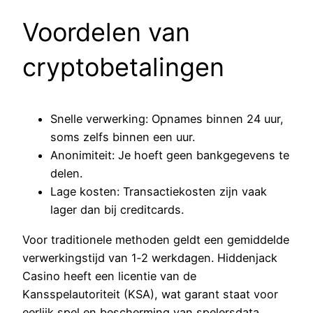
Voordelen van
cryptobetalingen
Snelle verwerking: Opnames binnen 24 uur,
soms zelfs binnen een uur.
Anonimiteit: Je hoeft geen bankgegevens te
delen.
Lage kosten: Transactiekosten zijn vaak
lager dan bij creditcards.
Voor traditionele methoden geldt een gemiddelde
verwerkingstijd van 1‑2 werkdagen. Hiddenjack
Casino heeft een licentie van de
Kansspelautoriteit (KSA), wat garant staat voor
eerlijk spel en bescherming van spelersdata.