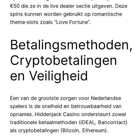
€50 die ze in de live dealer sectie uitgeven. Deze
spins kunnen worden gebruikt op romantische
thema‑slots zoals “Love Fortune”.
Betalingsmethoden,
Cryptobetalingen
en Veiligheid
Een van de grootste zorgen voor Nederlandse
spelers is de snelheid en betrouwbaarheid van
opnames. Hiddenjack Casino ondersteunt zowel
traditionele betaalmethoden (iDEAL, Bancontact)
als cryptobetalingen (Bitcoin, Ethereum).