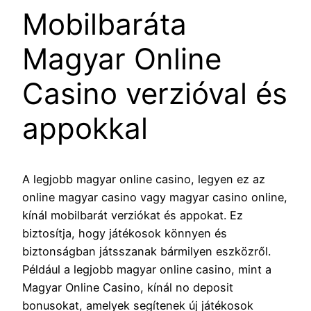
Mobilbaráta
Magyar Online
Casino verzióval és
appokkal
A legjobb magyar online casino, legyen ez az
online magyar casino vagy magyar casino online,
kínál mobilbarát verziókat és appokat. Ez
biztosítja, hogy játékosok könnyen és
biztonságban játsszanak bármilyen eszközről.
Például a legjobb magyar online casino, mint a
Magyar Online Casino, kínál no deposit
bonusokat, amelyek segítenek új játékosok