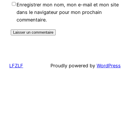
Enregistrer mon nom, mon e-mail et mon site
dans le navigateur pour mon prochain
commentaire.
LFZLF
Proudly powered by
WordPress