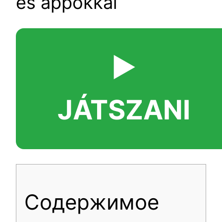
és appokkal
▶️
JÁTSZANI
Содержимое