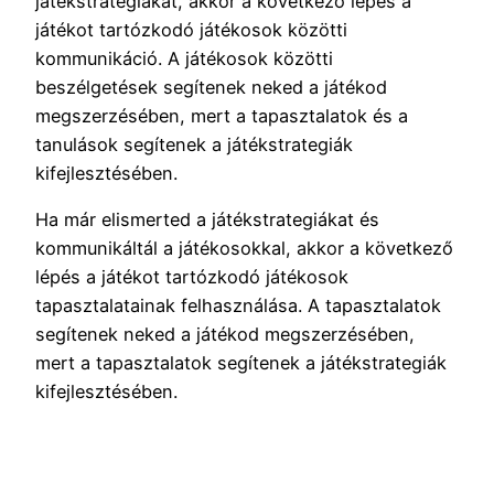
játékstrategiákat, akkor a következő lépés a
játékot tartózkodó játékosok közötti
kommunikáció. A játékosok közötti
beszélgetések segítenek neked a játékod
megszerzésében, mert a tapasztalatok és a
tanulások segítenek a játékstrategiák
kifejlesztésében.
Ha már elismerted a játékstrategiákat és
kommunikáltál a játékosokkal, akkor a következő
lépés a játékot tartózkodó játékosok
tapasztalatainak felhasználása. A tapasztalatok
segítenek neked a játékod megszerzésében,
mert a tapasztalatok segítenek a játékstrategiák
kifejlesztésében.