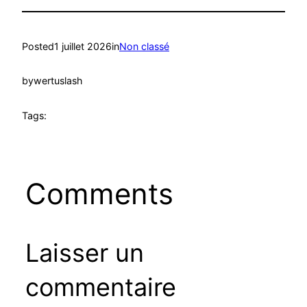
Posted
1 juillet 2026
in
Non classé
by
wertuslash
Tags:
Comments
Laisser un
commentaire