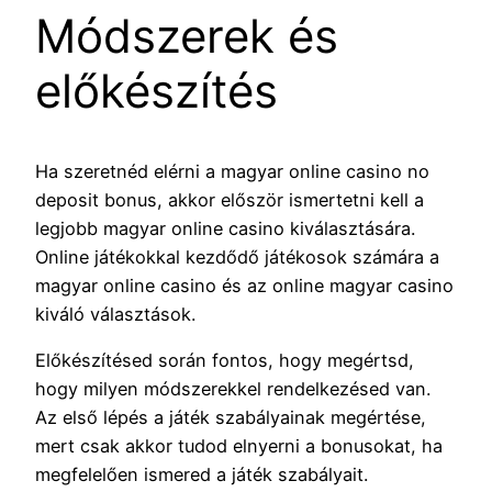
Módszerek és
előkészítés
Ha szeretnéd elérni a magyar online casino no
deposit bonus, akkor először ismertetni kell a
legjobb magyar online casino kiválasztására.
Online játékokkal kezdődő játékosok számára a
magyar online casino és az online magyar casino
kiváló választások.
Előkészítésed során fontos, hogy megértsd,
hogy milyen módszerekkel rendelkezésed van.
Az első lépés a játék szabályainak megértése,
mert csak akkor tudod elnyerni a bonusokat, ha
megfelelően ismered a játék szabályait.