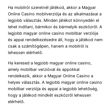
Ha mobilról szeretnél játékod, akkor a Magyar
Online Casino mobilverziója és az alkalmazásai a
legjobb választás. Minden játékot könnyedén el
lehet indítani, bármikor és bármelyik eszközről. A
legjobb magyar online casino mobilbar verziója
és appai rendelkezésedre áll, hogy a játékod nem
csak a számítógépen, hanem a mobilról is
lehessen elérhető.
Ha keresed a legjobb magyar online casino,
amely mobilbar verzióval és appokkal
rendelkezik, akkor a Magyar Online Casino a
helyes választás. A legjobb magyar online casino
mobilbar verziója és appai a legjobb lehetőség,
hogy a játékod mindkét eszközről lehessen
elérhető.