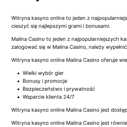
Witryna kasyno online to jeden z najpopularnie
cieszyć się najlepszymi grami i bonusami.
Malina Casino to jeden z najpopularniejszych kas
zalogować się w Malina Casino, należy wypełnić 
Witryna kasyno online Malina Casino oferuje wie
Wielki wybór gier
Bonusy i promocje
Bezpieczeństwo i prywatność
Wsparcie klienta 24/7
Witryna kasyno online Malina Casino jest dostęp
Witryna kasyno online Malina Casino jest równi