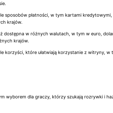
ie.
ele sposobów płatności, w tym kartami kredytowymi,
ych krajów.
ież dostępna w różnych walutach, w tym w euro, dola
óżnych krajów.
e korzyści, które ułatwiają korzystanie z witryny, w 
ym wyborem dla graczy, którzy szukają rozrywki i ha