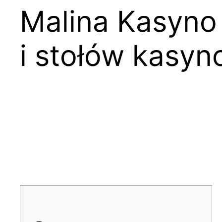
Malina Kasyno 
i stołów kasy