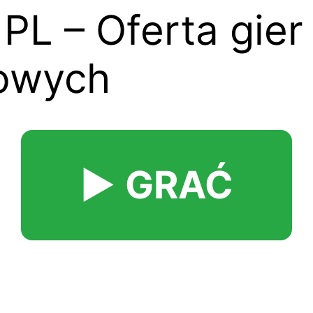
PL – Oferta gier 
nowych
▶️ GRAĆ