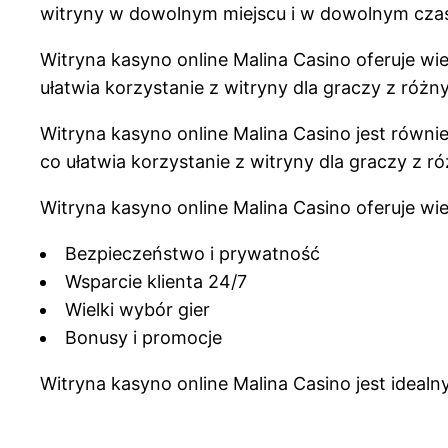
witryny w dowolnym miejscu i w dowolnym czas
Witryna kasyno online Malina Casino oferuje wi
ułatwia korzystanie z witryny dla graczy z różn
Witryna kasyno online Malina Casino jest równ
co ułatwia korzystanie z witryny dla graczy z r
Witryna kasyno online Malina Casino oferuje wiel
Bezpieczeństwo i prywatność
Wsparcie klienta 24/7
Wielki wybór gier
Bonusy i promocje
Witryna kasyno online Malina Casino jest idealn