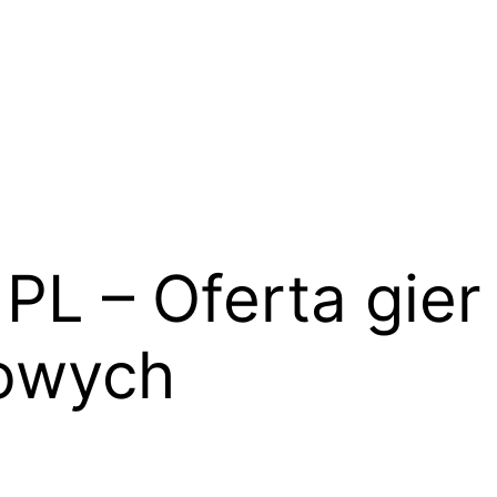
PL – Oferta gier 
nowych